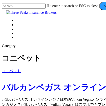
Skip
Hit enter to search or ESC to close
S
to
Close
main
Search
content
Menu
VEHICLE
DOMESTIC
COMMERCIAL
VALUE ADDS
CONTACT
Category
コニベット
バ
コニベット
ル
カ
バルカンベガス オンライ
ン
ベ
ガ
バルカンベガス オンラインカジノ日本語Vulkan Vegasオンラインカ
ス
ンカジノ？バルカンベガス（vulkan Vegas）はスマ
オ