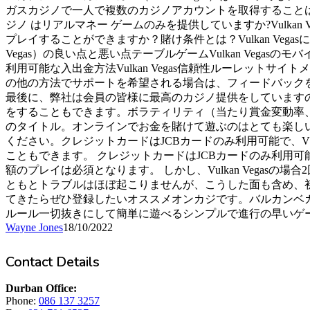
ガスカジノで一人で複数のカジノアカウントを取得することはで
ン
ジノ はリアルマネー ゲームのみを提供していますか?Vulkan Vegas
ラ
プレイすることができますか？賭け条件とは？Vulkan Vegas
イ
Vegas）の良い点と悪い点テーブルゲームVulkan Ve
ン
利用可能な入出金方法Vulkan Vegas信頼性ルーレットサイ
カ
の他の方法でサポートを希望される場合は、フィードバック
ジ
最後に、弊社は会員の皆様に最高のカジノ提供をしています
ノ
をすることもできます。ボラティリティ（当たり賞金変動率、低
日
のタイトル。オンラインでお金を賭けて遊ぶのはとても楽し
本
ください。クレジットカードはJCBカードのみ利用可能で、VI
こともできます。 クレジットカードはJCBカードのみ利用可能
額のプレイは必須となります。 しかし、Vulkan Vegas
ともとトラブルはほぼ起こりませんが、こうした面も含め、
てきたらぜひ登録したいオススメオンカジです。バルカンベガス
ルール一切抜きにして簡単に遊べるシンプルで進行の早いゲ
Wayne Jones
18/10/2022
Contact Details
Durban Office:
Phone:
086 137 3257