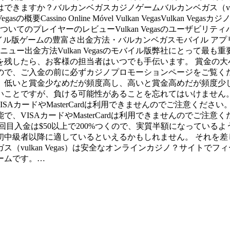
きますか？バルカンベガスカジノゲームバルカンベガス（vulka
の概要Cassino Online Móvel Vulkan VegasVul
についてのプレイヤーのレビューVulkan Vegasのユーザビリ
gasのモバイル版ゲームの豊富さ出金方法・バルカンベガスモバイル
トメニュー出金方法Vulkan Vegasのモバイル版弊社にとっ
を残したら、お客様の担当者はいつでも手伝います。 賞金の大
ので、ご入金の前に必ずカジノプロモーションページをご覧く
いと賞金少なめだが頻度高し、高いと賞金高めだが頻度少し）が中
いことですが、負ける可能性があることを忘れてはいけません。
SAカードやMasterCardは利用できませんのでご注意くだ
で、VISAカードやMasterCardは利用できませんのでご注
の場合2回目入金は$50以上で200%つくので、実質半額になって
初中級者以降に適しているといえるかもしれません。 それを差
（vulkan Vegas）は安全なオンラインカジノ？サイトで
ームです。…