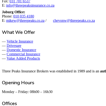
Fax:
031 701 6537
E:
info@threepeaksinsurance.co.za
Joburg Office:
Phone:
010 035 4180
E:
mikew@threepeaks.co.za
/
chevonw@threepeaks.co.za
What We Offer
—
Vehicle Insurance
—
Drivesure
—
Domestic Insurance
—
Commercial Insurance
—
Value Added Products
Three Peaks Insurance Brokers was established in 1989 and is an
aut
Opening Hours
Monday – Friday: 08h00 – 16h30
Offices