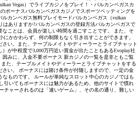
n Vegas）でライブカジノをプレイ！・バルカンベガスカ
kan Vegasカジノのボーナスバルカンベガスカジノでスポーツベッティングを
ティバルカンベガス無料プレイモードバルカンベガス（vulkan
 アプリはありますか?バルカンベガスの登録方法バルカンベガスで
て最も重要なことは、会員が楽しい時間を過ごすことです。 また、そ
小にかかわらず、何の制限もなく引き出すことができます。
ださい。また、テーブルメイトやディーラーとライブチャット
程度で3,000万円近い賞金が出たこともあるEvoplay社
因みに、入金不要ボーナス 新カジノの一覧を是非ともご覧
さい。また、テーブルメイトやディーラーとライブチャットをする
意ください。 ボーナスには賭け条件が付随しますので、一定の金
いるようなものです。 ルールが単純なスロット中心のカジノではも
し引いてもボーナスには魅力があるため、他のサイトで慣れ
フィーチャーされるのは「速いゲーム」、その名の通り、難しい