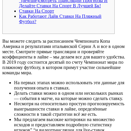
“[newline]смотреть Трансляции Прогнозы И
Делайте Ставки На Спорт В Лучшей Бк!
Ставки На Спорт
Как Работают Лайв Ставки На Пляжный
Футбол?
Вы можете следить за расписанием Чемпионата Копа
Америка и результатами итальянской Серии А и все в одном
месте. Смотрите прямые трансляции и проверяйте
коэффициенты в лайве – мы делаем все для вашего удобства.
В 2019 году состоится десятый по счету Чемпионат мира по
пляжному футболу, в котором примут участие сильнейшие
команды мира.
На первых этапах можно использовать эти данные для
получения опыта в ставках.
Делать ставки можно в одном или нескольких рынках
— события в матче, на которые можно сделать ставку.
Несмотря на относительно простую прогнозируемость
выигрышности ставки в лайве, определённые
сложности в такой стратегии всё же есть.
Мы предлагаем высокие котировки на множество
исходов и предоставляем подробную статистику
игроков” “и видеотрансляции для live-ставок.