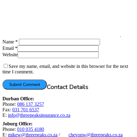
Name
*
Email
*
Website
Save my name, email, and website in this browser for the next
time I comment.
Contact Details
Durban Office:
Phone:
086 137 3257
Fax:
031 701 6537
E:
info@threepeaksinsurance.co.za
Joburg Office:
Phone:
010 035 4180
E:
mikew@threepeaks.co.za
/
chevonw@threepeaks.co.za