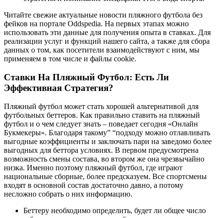
Читайте свежие актуальные новости пляжного футбола без
фейков на портале Oddspedia. На первых этапах можно
использовать эти данные для получения опыта в ставках. Для
реализации услуг и функций нашего сайта, а также для сбора
данных о том, как посетители взаимодействуют с ним, мы
применяем в том числе и файлы cookie.
Ставки На Пляжный Футбол: Есть Ли
Эффективная Стратегия?
Пляжный футбол может стать хорошей альтернативой для
футбольных беттеров. Как правильно ставить на пляжный
футбол и о чем следует знать – поведает сегодня «Онлайн
Букмекеры». Благодаря такому” “подходу можно отлавливать
выгодные коэффициенты и заключать пари на заведомо более
выгодных для беттора условиях. В первом предусмотрена
возможность смены состава, во втором же она чрезвычайно
низка. Именно поэтому пляжный футбол, где играют
национальные сборные, более предсказуем. Все спортсмены
входят в основной состав достаточно давно, а потому
несложно собрать о них информацию.
Беттеру необходимо определить, будет ли общее число