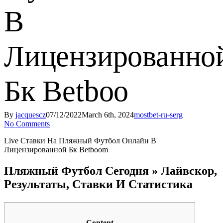
В
Лицензированно
Бк Betboo
By
jacquescz
07/12/2022
March 6th, 2024
mostbet-ru-serg
No Comments
Live Ставки На Пляжный Футбол Онлайн В
Лицензированной Бк Betboom
Пляжный Футбол Cегодня » Лайвскор,
Результаты, Ставки И Статистика
Content