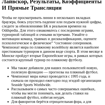
Лайвскор, Результаты, Коэффициенты
И Прямые Трансляции
Чтобы не просматривать линии в нескольких вкладках
браузера, боясь упустить падение или подъем нужной цифры,
следите за обновлениями БК в реальном времени на
Oddspedia. Для этого ознакомьтесь с последними играми,
турнирной таблицей и очными встречами. Узнайте о
мотивации команд, травмах и дисквалификациях, оцените
психологическое и физическое” “состояние соперников.
Чемпионат мира по пляжному волейболу является наиболее
престижным турниром в данном виде спорта. В этом месяце в
Минске пройдут вторые Европейские игры, в рамках которых
состоится крупный турнир по пляжному футболу.
Мы также добавили для наших пользователей новую,
полезную функцию — прогнозы на пляжный футбол.
Чемпионат мира начал проводится с 1995 года, и
сначала он проходил ежегодно под эгидой организации
Seaside Sports Worldwide.
Рассказываем о самых часто совершаемых ошибках,
чтобы вы могли понимать, как делать ставки на
пляжный футбол, избегая неудач.
Для фаворитов берётся отрицательная фора, а для