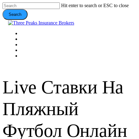
Skip
Hit enter to search or ESC to close
to
Search
main
content
Close
Search
Menu
VEHICLE
DOMESTIC
COMMERCIAL
VALUE ADDS
CONTACT
Live Ставки На
Пляжный
Футбол Онлайн