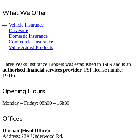
What We Offer
—
Vehicle Insurance
—
Drivesure
—
Domestic Insurance
—
Commercial Insurance
—
Value Added Products
Three Peaks Insurance Brokers was established in 1989 and is an
authorised financial services provider
, FSP license number
19016.
Opening Hours
Monday – Friday: 08h00 – 16h30
Offices
Durban (Head Office):
Address: 22A Underwood Rd,