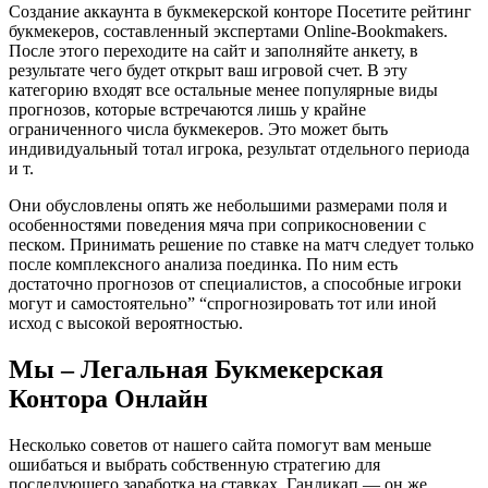
Создание аккаунта в букмекерской конторе Посетите рейтинг
букмекеров, составленный экспертами Online-Bookmakers.
После этого переходите на сайт и заполняйте анкету, в
результате чего будет открыт ваш игровой счет. В эту
категорию входят все остальные менее популярные виды
прогнозов, которые встречаются лишь у крайне
ограниченного числа букмекеров. Это может быть
индивидуальный тотал игрока, результат отдельного периода
и т.
Они обусловлены опять же небольшими размерами поля и
особенностями поведения мяча при соприкосновении с
песком. Принимать решение по ставке на матч следует только
после комплексного анализа поединка. По ним есть
достаточно прогнозов от специалистов, а способные игроки
могут и самостоятельно” “спрогнозировать тот или иной
исход с высокой вероятностью.
Мы – Легальная Букмекерская
Контора Онлайн
Несколько советов от нашего сайта помогут вам меньше
ошибаться и выбрать собственную стратегию для
последующего заработка на ставках. Гандикап — он же