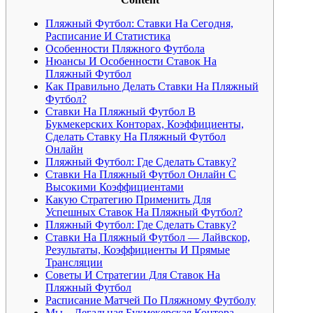
Пляжный Футбол: Ставки На Сегодня,
Расписание И Статистика
Особенности Пляжного Футбола
Нюансы И Особенности Ставок На
Пляжный Футбол
Как Правильно Делать Ставки На Пляжный
Футбол?
Ставки На Пляжный Футбол В
Букмекерских Конторах, Коэффициенты,
Сделать Ставку На Пляжный Футбол
Онлайн
Пляжный Футбол: Где Сделать Ставку?
Ставки На Пляжный Футбол Онлайн С
Высокими Коэффициентами
Какую Стратегию Применить Для
Успешных Ставок На Пляжный Футбол?
Пляжный Футбол: Где Сделать Ставку?
Ставки На Пляжный Футбол — Лайвскор,
Результаты, Коэффициенты И Прямые
Трансляции
Советы И Стратегии Для Ставок На
Пляжный Футбол
Расписание Матчей По Пляжному Футболу
Мы – Легальная Букмекерская Контора