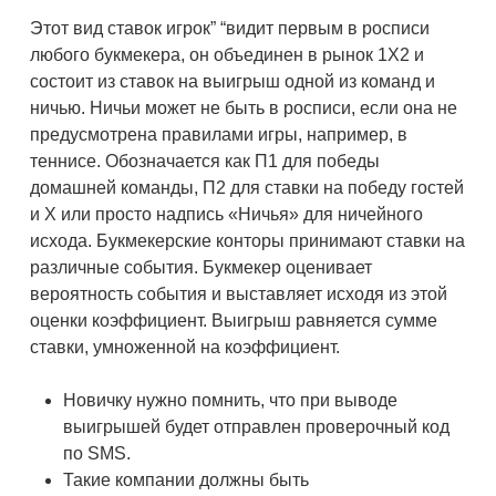
Этот вид ставок игрок” “видит первым в росписи
любого букмекера, он объединен в рынок 1Х2 и
состоит из ставок на выигрыш одной из команд и
ничью. Ничьи может не быть в росписи, если она не
предусмотрена правилами игры, например, в
теннисе. Обозначается как П1 для победы
домашней команды, П2 для ставки на победу гостей
и Х или просто надпись «Ничья» для ничейного
исхода. Букмекерские конторы принимают ставки на
различные события. Букмекер оценивает
вероятность события и выставляет исходя из этой
оценки коэффициент. Выигрыш равняется сумме
ставки, умноженной на коэффициент.
Новичку нужно помнить, что при выводе
выигрышей будет отправлен проверочный код
по SMS.
Такие компании должны быть