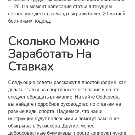
— 26. На момент написания статьи в текущем
сезоне уже десять команд сыграли более 20 матчей
без ничьих подряд.
Сколько Можно
Заработать На
Ставках
Следующие советы расскажут в простой форме, как
делать ставки на спортивные состязания и на что
следует обращать внимание. На сайте Oddspedia
вы найдете подробное руководство по ставкам на
разные виды спорта. Надеемся, что наши
инструкции будут полезными и помогут вам чаще
обыгрывать букмекера. Другие, менее
добросовестные букмекеры, просто копируют чужие