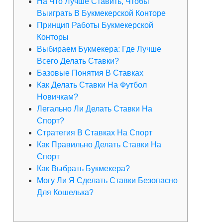
На Что Лучше Ставить, Чтобы
Выиграть В Букмекерской Конторе
Принцип Работы Букмекерской
Конторы
Выбираем Букмекера: Где Лучше
Всего Делать Ставки?
Базовые Понятия В Ставках
Как Делать Ставки На Футбол
Новичкам?
Легально Ли Делать Ставки На
Спорт?
Стратегия В Ставках На Спорт
Как Правильно Делать Ставки На
Спорт
Как Выбрать Букмекера?
Могу Ли Я Сделать Ставки Безопасно
Для Кошелька?