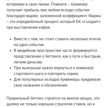
котировки в свои линии. Помните – букмекер
получает прибыль при любом исходе события
благодаря марже, заложенной коэффициент. Маржа
– это определенный процент, который БК «съедает»
при выставлении кэфов.
Вместе с тем, не стоит ставить несколько итогов
на одно событие.
В медийном пространстве часто формируется
представление о беттинге, как о пути к быстрым,
легким деньгам.
При выигрыше нужно вернуться к номиналу
стартового шага и повторить серию.
Для популярных исходов букмекеры придумали
свои названия и обозначения.
Правильный беттинг строится на многих вещах, это
далеко не только хорошая стратегия ставок, но и