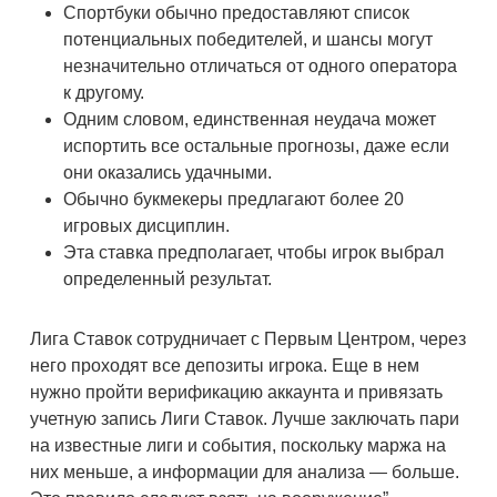
Спортбуки обычно предоставляют список
потенциальных победителей, и шансы могут
незначительно отличаться от одного оператора
к другому.
Одним словом, единственная неудача может
испортить все остальные прогнозы, даже если
они оказались удачными.
Обычно букмекеры предлагают более 20
игровых дисциплин.
Эта ставка предполагает, чтобы игрок выбрал
определенный результат.
Лига Ставок сотрудничает с Первым Центром, через
него проходят все депозиты игрока. Еще в нем
нужно пройти верификацию аккаунта и привязать
учетную запись Лиги Ставок. Лучше заключать пари
на известные лиги и события, поскольку маржа на
них меньше, а информации для анализа — больше.