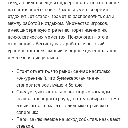
силу, а придется еще и поддерживать это состояние
на постоянной основе. Важно и уметь вовремя
отдохнуть от ставок, грамотно распределить силы
между работой и отдыхом. Множество игроков,
имеющих крепкую стратегию, горят именно на
психологических моментах. Психология – это и
отношение к беттингу как к работе, и высокий
уровень контроля эмоций, и верное целеполагание,
и железная дисциплина.
Стоит отметить, что рынок сейчас настолько
конкурентный, что букмекерская линия
становится все лучше и богаче.
Следует учитывать, что некоторые команды
«сливают» первый раунд, потом набирают темп
и выигрывают матч с солидным отрывом от
соперника.
Пари, заключаемое на исход события, называют
ставкой.