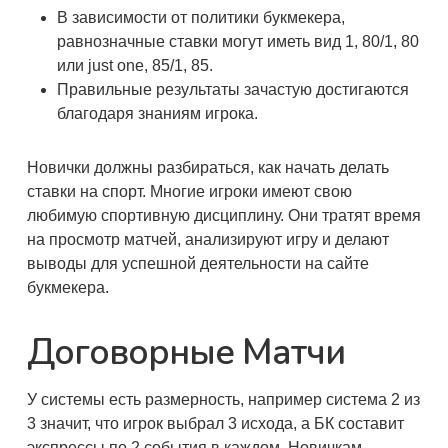
В зависимости от политики букмекера,
равнозначные ставки могут иметь вид 1, 80/1, 80
или just one, 85/1, 85.
Правильные результаты зачастую достигаются
благодаря знаниям игрока.
Новички должны разбираться, как начать делать
ставки на спорт. Многие игроки имеют свою
любимую спортивную дисциплину. Они тратят время
на просмотр матчей, анализируют игру и делают
выводы для успешной деятельности на сайте
букмекера.
Договорные Матчи
У системы есть размерность, например система 2 из
3 значит, что игрок выбрал 3 исхода, а БК составит
экспрессы по 2 события в каждом. Новичкам,