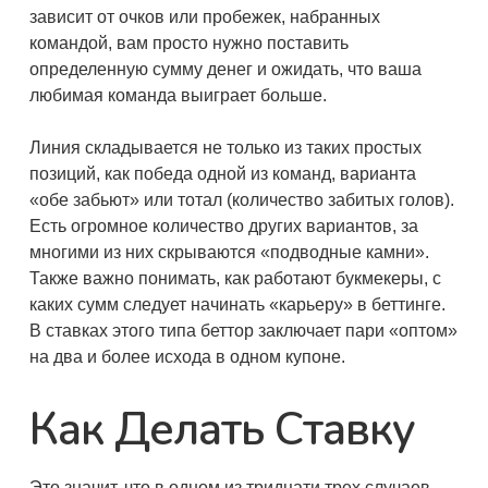
зависит от очков или пробежек, набранных
командой, вам просто нужно поставить
определенную сумму денег и ожидать, что ваша
любимая команда выиграет больше.
Линия складывается не только из таких простых
позиций, как победа одной из команд, варианта
«обе забьют» или тотал (количество забитых голов).
Есть огромное количество других вариантов, за
многими из них скрываются «подводные камни».
Также важно понимать, как работают букмекеры, с
каких сумм следует начинать «карьеру» в беттинге.
В ставках этого типа беттор заключает пари «оптом»
на два и более исхода в одном купоне.
Как Делать Ставку
Это значит, что в одном из тридцати трех случаев