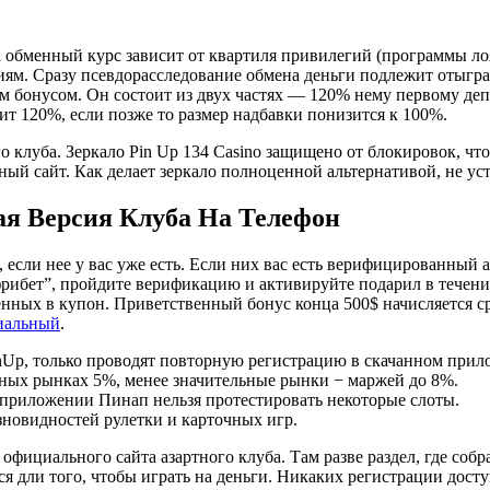
 обменный курс зависит от квартиля привилегий (программы лоя
иям. Сразу псевдорасследование обмена деньги подлежит отыграт
 бонусом. Он состоит из двух частях — 120% нему первому депо
ит 120%, если позже то размер надбавки понизится к 100%.
го клуба. Зеркало Pin Up 134 Casino защищено от блокировок, ч
 сайт. Как делает зеркало полноценной альтернативой, не уст
я Версия Клуба На Телефон
, если нее у вас уже есть. Если них вас есть верифицированный 
фрибет”, пройдите верификацию и активируйте подарил в течени
енных в купон. Приветственный бонус конца 500$ начисляется ср
циальный
.
nUp, только проводят повторную регистрацию в скачанном прил
ых рынках 5%, менее значительные рынки − маржей до 8%.
 приложении Пинап нельзя протестировать некоторые слоты.
зновидностей рулетки и карточных игр.
официального сайта азартного клуба. Там разве раздел, где со
я дли того, чтобы играть на деньги. Никаких регистрации дост