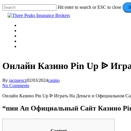
Skip
Hit enter to search or ESC to close
S
to
Close
main
Search
content
Menu
VEHICLE
DOMESTIC
COMMERCIAL
VALUE ADDS
CONTACT
Онлайн Казино Pin Up ᐉ Игр
By
jacquescz
02/03/2024
casino
No Comments
Онлайн Казино Pin Up ᐉ Играть На Деньги и Официальном С
“пин Ап Официальный Сайт Казино Pi
Content