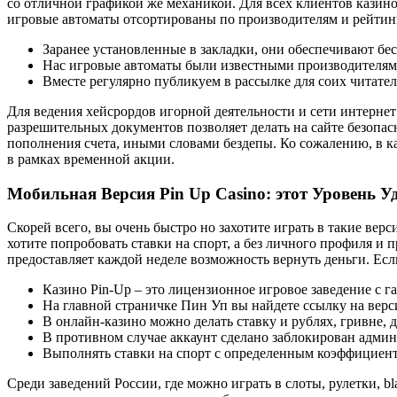
со отличной графикой же механикой. Для всех клиентов казино
игровые автоматы отсортированы по производителям и рейтин
Заранее установленные в закладки, они обеспечивают бе
Нас игровые автоматы были известными производителями, 
Вместе регулярно публикуем в рассылке для соих читател
Для ведения хейсрордов игорной деятельности и сети интернет
разрешительных документов позволяет делать на сайте безопасн
пополнения счета, иными словами бездепы. Ко сожалению, в ка
в рамках временной акции.
Мобильная Версия Pin Up Casino: этот Уровень У
Скорей всего, вы очень быстро но захотите играть в такие вер
хотите попробовать ставки на спорт, а без личного профиля и
предоставляет каждой неделе возможность вернуть деньги. Ес
Казино Pin-Up – это лицензионное игровое заведение с г
На главной страничке Пин Уп вы найдете ссылку на вер
В онлайн-казино можно делать ставку и рублях, гривне, д
В противном случае аккаунт сделано заблокирован админ
Выполнять ставки на спорт с определенным коэффициенто
Среди заведений России, где можно играть в слоты, рулетки, b