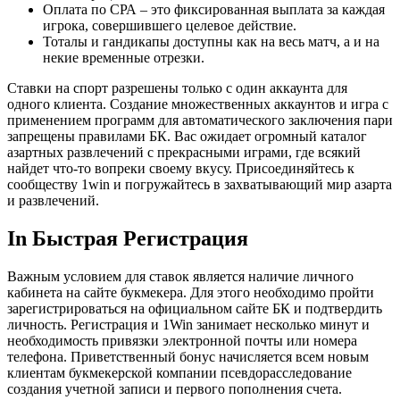
Оплата по СРА – это фиксированная выплата за каждая
игрока, совершившего целевое действие.
Тоталы и гандикапы доступны как на весь матч, а и на
некие временные отрезки.
Ставки на спорт разрешены только с один аккаунта для
одного клиента. Создание множественных аккаунтов и игра с
применением программ для автоматического заключения пари
запрещены правилами БК. Вас ожидает огромный каталог
азартных развлечений с прекрасными играми, где всякий
найдет что-то вопреки своему вкусу. Присоединяйтесь к
сообществу 1win и погружайтесь в захватывающий мир азарта
и развлечений.
In Быстрая Регистрация
Важным условием для ставок является наличие личного
кабинета на сайте букмекера. Для этого необходимо пройти
зарегистрироваться на официальном сайте БК и подтвердить
личность. Регистрация и 1Win занимает несколько минут и
необходимость привязки электронной почты или номера
телефона. Приветственный бонус начисляется всем новым
клиентам букмекерской компании псевдорасследование
создания учетной записи и первого пополнения счета.