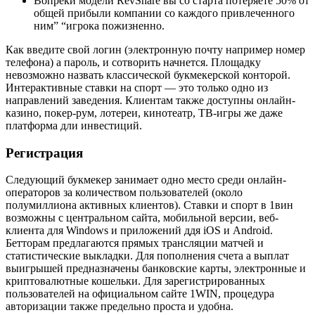
Вопреки модели RevShare вы со старта потеряете 50% от
общей прибыли компании со каждого привлеченного
ним” “игрока пожизненно.
Как введите свой логин (электронную почту например номер
телефона) а пароль, и сотворить начнется. Площадку
невозможно назвать классической букмекерской конторой.
Интерактивные ставки на спорт ― это только одно из
направлений заведения. Клиентам также доступны онлайн-
казино, покер-рум, лотереи, кинотеатр, ТВ-игры же даже
платформа дли инвестиций.
Регистрация
Следующий букмекер занимает одно место среди онлайн-
операторов за количеством пользователей (около
полумиллиона активных клиентов). Ставки и спорт в 1вин
возможны с центральном сайта, мобильной версии, веб-
клиента для Windows и приложений ддя iOS и Android.
Бетторам предлагаются прямых трансляции матчей и
статистические выкладки. Для пополнения счета а выплат
выигрышей предназначены банковские карты, электронные и
криптовалютные кошельки. Для зарегистрированных
пользователей на официальном сайте 1WIN, процедура
авторизации также предельно проста и удобна.