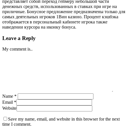
представляет собой переход геймеру небольшой части
денежных средств, использованных в ставках при игре на
приличные. Бонусное предложение предназначены только для
самых деятельных игроков 1Вин казино. Процент кэшбэка
отображается в персональный кабинете игрока также
наведении курсора на иконку бонуса.
Leave a Reply
My comment is..
Name
*
Email
*
Website
Save my name, email, and website in this browser for the next
time I comment.