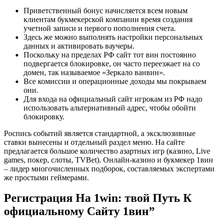
Приветственный бонус начисляется всем новым
клиентам букмекерской компании время создания
учетной записи и первого пополнения счета.
Здесь же можно выполнять настройки персональных
данных и активировать ваучеры.
Поскольку на пределах РФ сайт тот вин постоянно
подвергается блокировке, он часто переезжает на со
домен, так называемое «Зеркало ванвин».
Все комиссии и операционные доходы мы покрываем
они.
Для входа на официальный сайт игрокам из РФ надо
использовать альтернативный адрес, чтобы обойти
блокировку.
Роспись событий является стандартной, а эксклюзивные
ставки вынесены и отдельный раздел меню. На сайте
предлагается большое количество азартных игр (казино, Live
games, покер, слоты, TVBet). Онлайн-казино и букмекер 1вин
– лидер многочисленных подборок, составляемых экспертами
же простыми геймерами.
Регистрация На 1win: твой Путь К
официальному Сайту 1вин”