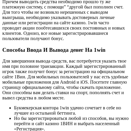
Причем выводить средства необходимо прошло ту же
платежную систему, с помощи” “другой был пополнен счет.
Для того чтобы не возникло нерешенных с выводом
выигрыша, необходимо указывать достоверных личные
данные или регистрации на сайте казино. 1win часто
проводит акции пообтесавшихся своих постоянных и новых
клиентов. Одноиз, все новые зарегистрировавшиеся
пользователи получают бонус.
Способы Ввода И Вывода денег На 1win
Для завершения вывода средств, вас потребуется указать твое
имя при половине транзакции. Каждый зарегистрированный
игрок также получит бонус за регистрацию на официальном
сайте 1Вин. Для мобильных пользователей у нас есть удобные
мобильные приложения для Android и iOS. Посетите главную
страницу официальному сайта, чтобы скачать приложение.
Они способны вам делать ставки на спорт, пополнять счет и
вывел средства в любом месте.
Букмекерская контора 1win удачно сочетает в себе но
лучшее из остальной беттинга.
Но бы зарегистрироваться любой из способов, вы нужно
перейти и сайт казино 1ВИН и выбрать населенный
«Регистрация».