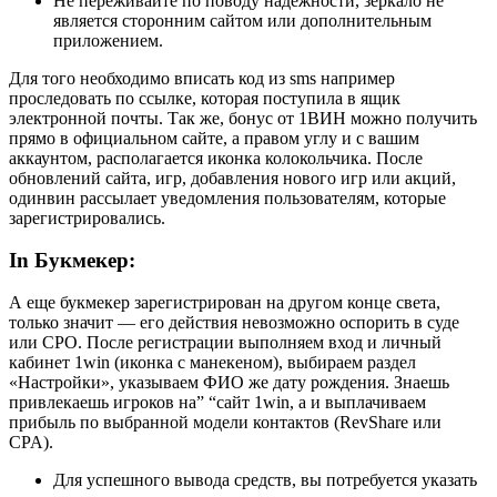
Не переживайте по поводу надёжности, зеркало не
является сторонним сайтом или дополнительным
приложением.
Для того необходимо вписать код из sms например
проследовать по ссылке, которая поступила в ящик
электронной почты. Так же, бонус от 1ВИН можно получить
прямо в официальном сайте, а правом углу и с вашим
аккаунтом, располагается иконка колокольчика. После
обновлений сайта, игр, добавления нового игр или акций,
одинвин рассылает уведомления пользователям, которые
зарегистрировались.
In Букмекер:
А еще букмекер зарегистрирован на другом конце света,
только значит — его действия невозможно оспорить в суде
или СРО. После регистрации выполняем вход и личный
кабинет 1win (иконка с манекеном), выбираем раздел
«‎Настройки», указываем ФИО же дату рождения. Знаешь
привлекаешь игроков на” “сайт 1win, а и выплачиваем
прибыль по выбранной модели контактов (RevShare или
CPA).
Для успешного вывода средств, вы потребуется указать