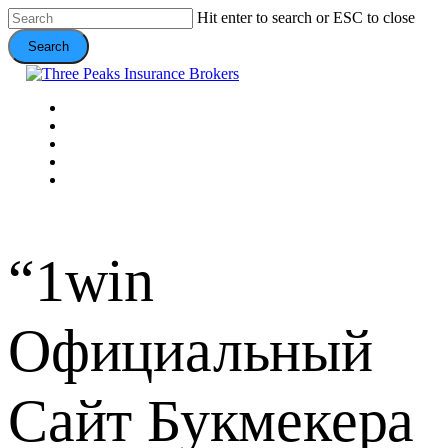
Skip
Hit enter to search or ESC to close
to
Search
main
content
Close
Search
Menu
VEHICLE
DOMESTIC
COMMERCIAL
VALUE ADDS
CONTACT
“1win
Официальный
Сайт Букмекера