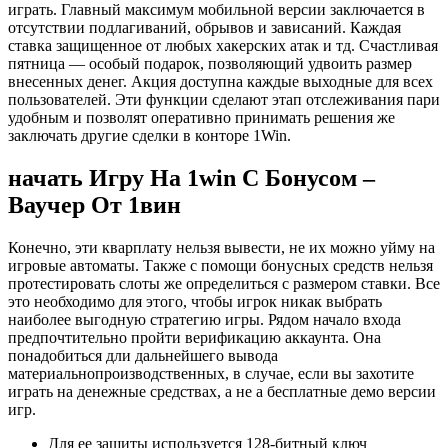
играть. Главный максимум мобильной версии заключается в
отсутствии подлагиваний, обрывов и зависаний. Каждая
ставка защищенное от любых хакерских атак и тд. Счастливая
пятница — особый подарок, позволяющий удвоить размер
внесенных денег. Акция доступна каждые выходные для всех
пользователей. Эти функции сделают этап отслеживания пари
удобным и позволят оперативно принимать решения же
заключать другие сделки в конторе 1Win.
начать Игру На 1win С Бонусом –
Ваучер От 1вин
Конечно, эти кварплату нельзя вывести, не их можно уйму на
игровые автоматы. Также с помощи бонусных средств нельзя
протестировать слоты же определиться с размером ставки. Все
это необходимо для этого, чтобы игрок никак выбрать
наиболее выгодную стратегию игры. Рядом начало входа
предпочтительно пройти верификацию аккаунта. Она
понадобиться дли дальнейшего вывода
материальнопроизводственных, в случае, если вы захотите
играть на денежные средствах, а не а бесплатные демо версии
игр.
Для ее защиты используется 128-битный ключ