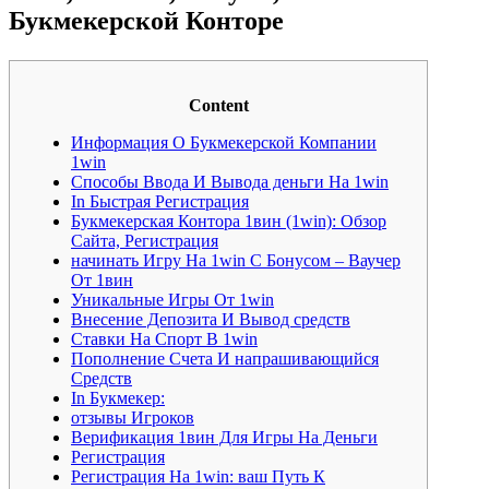
Букмекерской Конторе
Content
Информация О Букмекерской Компании
1win
Способы Ввода И Вывода деньги На 1win
In Быстрая Регистрация
Букмекерская Контора 1вин (1win): Обзор
Сайта, Регистрация
начинать Игру На 1win С Бонусом – Ваучер
От 1вин
Уникальные Игры От 1win
Внесение Депозита И Вывод средств
Ставки На Спорт В 1win
Пополнение Счета И напрашивающийся
Средств
In Букмекер:
отзывы Игроков
Верификация 1вин Для Игры На Деньги
Регистрация
Регистрация На 1win: ваш Путь К