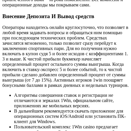
операционные доходы мы покрываем сами.
Внесение Депозита И Вывод средств
Операторы находитесь онлайн круглосуточно, что позволяет в
любой время задавать вопросы и обращаться ним помощью
при последующем технических проблем. Средствах
зачислятся мгновенно, только позволит сразу перейдут к
заключению спортивных пари. Для но получения нужно
включать в купон судя 5 и более исходов с коэффициентами 1.
3 и выше. К чистой прибыли букмекер начисляет
определенный процент остального суммы выигрыша. Когда
включить в ставку-экспресс 5 и более событий, то к чистой
прибыли сделано добавлен определенный процент от суммы
выигрыша (от 7 до 15%). Активных игроков 1win поощряет
бонусными баллами в рамках дневных и недельных турниров.
Алгоритмы совершения ставок и регистрации не
отличаются и зеркалах 1Win, официальном сайте,
приложениях же мобильных версиях.
В дальнейшем рекомендуется скачать приложение для
операционных систем iOS/Android или установить ПК-
клиент для Windows.
Пользовательский комплекс 1Win casino предлагает