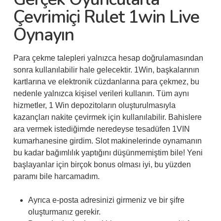
Çevrimiçi Rulet 1win Live
Oynayın
Para çekme talepleri yalnızca hesap doğrulamasından
sonra kullanılabilir hale gelecektir. 1Win, başkalarının
kartlarına ve elektronik cüzdanlarına para çekmez, bu
nedenle yalnızca kişisel verileri kullanın. Tüm aynı
hizmetler, 1 Win depozitoların oluşturulmasıyla
kazançları nakite çevirmek için kullanılabilir. Bahislere
ara vermek istediğimde neredeyse tesadüfen 1VIN
kumarhanesine girdim. Slot makinelerinde oynamanın
bu kadar bağımlılık yaptığını düşünmemiştim bile! Yeni
başlayanlar için birçok bonus olması iyi, bu yüzden
paramı bile harcamadım.
Ayrıca e-posta adresinizi girmeniz ve bir şifre
oluşturmanız gerekir.