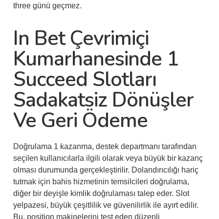
three günü geçmez.
In Bet Çevrimiçi
Kumarhanesinde 1
Succeed Slotları
Sadakatsiz Dönüşler
Ve Geri Ödeme
Doğrulama 1 kazanma, destek departmanı tarafından
seçilen kullanıcılarla ilgili olarak veya büyük bir kazanç
olması durumunda gerçekleştirilir. Dolandırıcılığı hariç
tutmak için bahis hizmetinin temsilcileri doğrulama,
diğer bir deyişle kimlik doğrulaması talep eder. Slot
yelpazesi, büyük çeşitlilik ve güvenilirlik ile ayırt edilir.
Bu, position makinelerini test eden düzenli