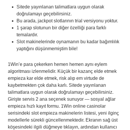
Sitede yayınlanan talimatlara uygun olarak
doğrulamayı geçebilirsiniz.
Bu arada, jackpot slotlarının trial versiyonu yoktur.
1 şarap slotunun bir diğer özelliği para farklı
temalardır.
Slot makinelerinde oynamanın bu kadar bağımlılık
yaptığını düşünmemiştim bile!
1Win’e para çekerken hemen hemen aynı eylem
algoritması izlenmelidir. Küçük bir kazanç elde etmek
empieza kar elde etmek, risk alıp em virtude de
kaybetmekten çok daha karlı. Sitede yayınlanan
talimatlara uygun olarak doğrulamayı geçebilirsiniz.
Girişte servis 2 ana seçenek sunuyor — sosyal ağlar
empieza hızlı kayıt formu. 1Win online casinolar
serisindeki slot empieza makinelerin listesi, yeni ilginç
modellerle sürekli güncellenmektedir. Ekranın sağ üst
köşesindeki ilgili düğmeye tıklayın, ardından kullanıcı