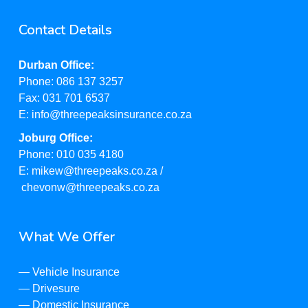
Contact Details
Durban Office:
Phone:
086 137 3257
Fax:
031 701 6537
E:
info@threepeaksinsurance.co.za
Joburg Office:
Phone:
010 035 4180
E:
mikew@threepeaks.co.za
/
chevonw@threepeaks.co.za
What We Offer
—
Vehicle Insurance
—
Drivesure
—
Domestic Insurance