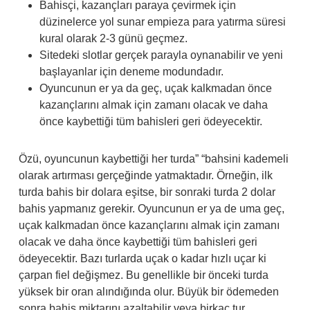
Bahisçi, kazançları paraya çevirmek için
düzinelerce yol sunar empieza para yatırma süresi
kural olarak 2-3 günü geçmez.
Sitedeki slotlar gerçek parayla oynanabilir ve yeni
başlayanlar için deneme modundadır.
Oyuncunun er ya da geç, uçak kalkmadan önce
kazançlarını almak için zamanı olacak ve daha
önce kaybettiği tüm bahisleri geri ödeyecektir.
Özü, oyuncunun kaybettiği her turda” “bahsini kademeli
olarak artırması gerçeğinde yatmaktadır. Örneğin, ilk
turda bahis bir dolara eşitse, bir sonraki turda 2 dolar
bahis yapmanız gerekir. Oyuncunun er ya de uma geç,
uçak kalkmadan önce kazançlarını almak için zamanı
olacak ve daha önce kaybettiği tüm bahisleri geri
ödeyecektir. Bazı turlarda uçak o kadar hızlı uçar ki
çarpan fiel değişmez. Bu genellikle bir önceki turda
yüksek bir oran alındığında olur. Büyük bir ödemeden
sonra bahis miktarını azaltabilir veya birkaç tur