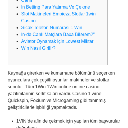
Canlı
In Betting Para Yatırma Ve Çekme
Slot Makineleri Empieza Slotlar 1win
Casino
Sıcak Telefon Numarası 1 Win
In-də Canlı Matçlara Baxa Bilərəm?”
Aviator Oynamak Için Lowest Miktar
Win Nasıl Girilir?
Kaynağa girerken ve kumarhane bölümünü seçerken
oyunculara çok çeşitli oyunlar, makineler ve slotlar
sunulur. Tüm 1Win 1Win online online casino
yazılımlarının sertifikaları vardır. Casino 1 wine,
Quickspin, Foxium ve Microgaming gibi tanınmış
geliştiricilerle işbirliği yapmaktadır.
1VIN’de afin de çekmek için yapılan tüm başvurular
doğrulanır.