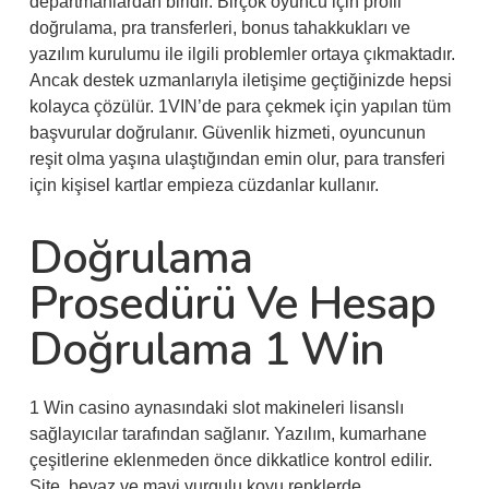
departmanlardan biridir. Birçok oyuncu için profil
doğrulama, pra transferleri, bonus tahakkukları ve
yazılım kurulumu ile ilgili problemler ortaya çıkmaktadır.
Ancak destek uzmanlarıyla iletişime geçtiğinizde hepsi
kolayca çözülür. 1VIN’de para çekmek için yapılan tüm
başvurular doğrulanır. Güvenlik hizmeti, oyuncunun
reşit olma yaşına ulaştığından emin olur, para transferi
için kişisel kartlar empieza cüzdanlar kullanır.
Doğrulama
Prosedürü Ve Hesap
Doğrulama 1 Win
1 Win casino aynasındaki slot makineleri lisanslı
sağlayıcılar tarafından sağlanır. Yazılım, kumarhane
çeşitlerine eklenmeden önce dikkatlice kontrol edilir.
Site, beyaz ve mavi vurgulu koyu renklerde