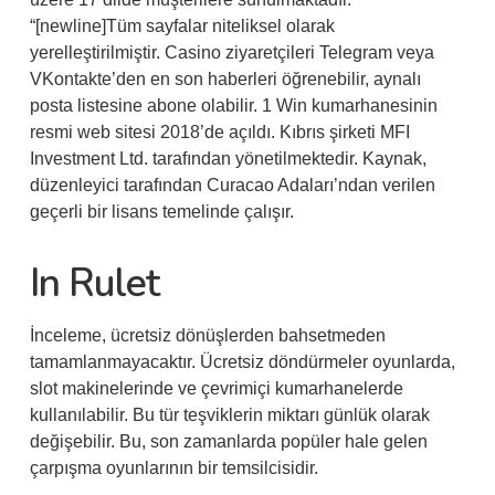
“[newline]Tüm sayfalar niteliksel olarak
yerelleştirilmiştir. Casino ziyaretçileri Telegram veya
VKontakte’den en son haberleri öğrenebilir, aynalı
posta listesine abone olabilir. 1 Win kumarhanesinin
resmi web sitesi 2018’de açıldı. Kıbrıs şirketi MFI
Investment Ltd. tarafından yönetilmektedir. Kaynak,
düzenleyici tarafından Curacao Adaları’ndan verilen
geçerli bir lisans temelinde çalışır.
In Rulet
İnceleme, ücretsiz dönüşlerden bahsetmeden
tamamlanmayacaktır. Ücretsiz döndürmeler oyunlarda,
slot makinelerinde ve çevrimiçi kumarhanelerde
kullanılabilir. Bu tür teşviklerin miktarı günlük olarak
değişebilir. Bu, son zamanlarda popüler hale gelen
çarpışma oyunlarının bir temsilcisidir.