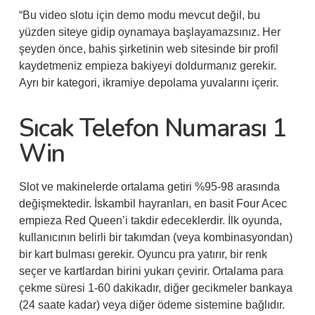
“Bu video slotu için demo modu mevcut değil, bu
yüzden siteye gidip oynamaya başlayamazsınız. Her
şeyden önce, bahis şirketinin web sitesinde bir profil
kaydetmeniz empieza bakiyeyi doldurmanız gerekir.
Ayrı bir kategori, ikramiye depolama yuvalarını içerir.
Sıcak Telefon Numarası 1
Win
Slot ve makinelerde ortalama getiri %95-98 arasında
değişmektedir. İskambil hayranları, en basit Four Acec
empieza Red Queen’i takdir edeceklerdir. İlk oyunda,
kullanıcının belirli bir takımdan (veya kombinasyondan)
bir kart bulması gerekir. Oyuncu pra yatırır, bir renk
seçer ve kartlardan birini yukarı çevirir. Ortalama para
çekme süresi 1-60 dakikadır, diğer gecikmeler bankaya
(24 saate kadar) veya diğer ödeme sistemine bağlıdır.