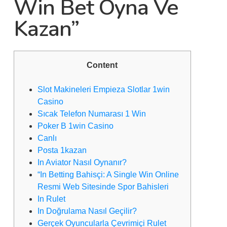
Win Bet Oyna Ve
Kazan”
Content
Slot Makineleri Empieza Slotlar 1win
Casino
Sıcak Telefon Numarası 1 Win
Poker В 1win Casino
Canlı
Posta 1kazan
In Aviator Nasıl Oynanır?
“In Betting Bahisçi: A Single Win Online
Resmi Web Sitesinde Spor Bahisleri
In Rulet
In Doğrulama Nasıl Geçilir?
Gerçek Oyuncularla Çevrimiçi Rulet