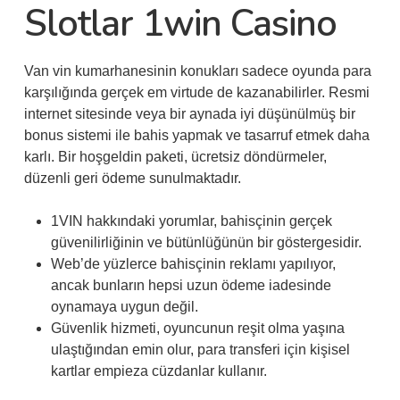
Slotlar 1win Casino
Van vin kumarhanesinin konukları sadece oyunda para
karşılığında gerçek em virtude de kazanabilirler. Resmi
internet sitesinde veya bir aynada iyi düşünülmüş bir
bonus sistemi ile bahis yapmak ve tasarruf etmek daha
karlı. Bir hoşgeldin paketi, ücretsiz döndürmeler,
düzenli geri ödeme sunulmaktadır.
1VIN hakkındaki yorumlar, bahisçinin gerçek
güvenilirliğinin ve bütünlüğünün bir göstergesidir.
Web’de yüzlerce bahisçinin reklamı yapılıyor,
ancak bunların hepsi uzun ödeme iadesinde
oynamaya uygun değil.
Güvenlik hizmeti, oyuncunun reşit olma yaşına
ulaştığından emin olur, para transferi için kişisel
kartlar empieza cüzdanlar kullanır.