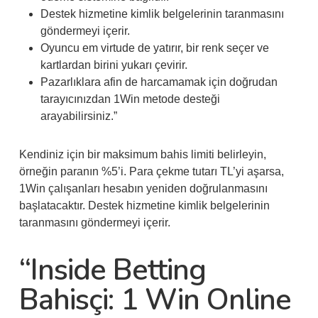
Destek hizmetine kimlik belgelerinin taranmasını
göndermeyi içerir.
Oyuncu em virtude de yatırır, bir renk seçer ve
kartlardan birini yukarı çevirir.
Pazarlıklara afin de harcamamak için doğrudan
tarayıcınızdan 1Win metode desteği
arayabilirsiniz.”
Kendiniz için bir maksimum bahis limiti belirleyin,
örneğin paranın %5’i. Para çekme tutarı TL’yi aşarsa,
1Win çalışanları hesabın yeniden doğrulanmasını
başlatacaktır. Destek hizmetine kimlik belgelerinin
taranmasını göndermeyi içerir.
“Inside Betting
Bahisçi: 1 Win Online