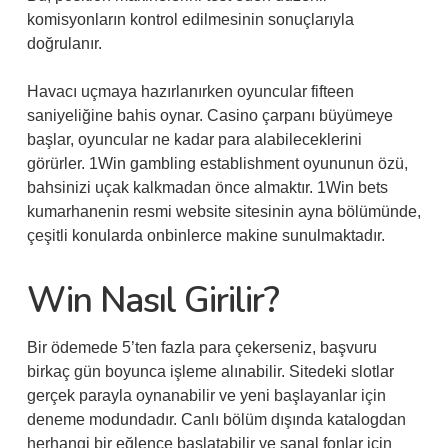
komisyonların kontrol edilmesinin sonuçlarıyla
doğrulanır.
Havacı uçmaya hazırlanırken oyuncular fifteen
saniyeliğine bahis oynar. Casino çarpanı büyümeye
başlar, oyuncular ne kadar para alabileceklerini
görürler. 1Win gambling establishment oyununun özü,
bahsinizi uçak kalkmadan önce almaktır. 1Win bets
kumarhanenin resmi website sitesinin ayna bölümünde,
çeşitli konularda onbinlerce makine sunulmaktadır.
Win Nasıl Girilir?
Bir ödemede 5’ten fazla para çekerseniz, başvuru
birkaç gün boyunca işleme alınabilir. Sitedeki slotlar
gerçek parayla oynanabilir ve yeni başlayanlar için
deneme modundadır. Canlı bölüm dışında katalogdan
herhangi bir eğlence başlatabilir ve sanal fonlar için