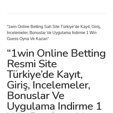
“1win Online Betting Sah Site Türkiye’de Kayıt, Giriş,
Incelemeler, Bonuslar Ve Uygulama Indirme 1 Win
Guess Oyna Ve Kazan”
“1win Online Betting
Resmi Site
Türkiye’de Kayıt,
Giriş, Incelemeler,
Bonuslar Ve
Uygulama Indirme 1