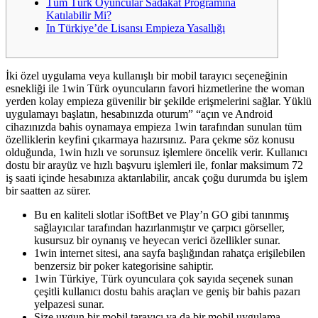
Tüm Türk Oyuncular Sadakat Programına
Katılabilir Mi?
In Türkiye’de Lisansı Empieza Yasallığı
İki özel uygulama veya kullanışlı bir mobil tarayıcı seçeneğinin
esnekliği ile 1win Türk oyuncuların favori hizmetlerine the woman
yerden kolay empieza güvenilir bir şekilde erişmelerini sağlar. Yüklü
uygulamayı başlatın, hesabınızda oturum” “açın ve Android
cihazınızda bahis oynamaya empieza 1win tarafından sunulan tüm
özelliklerin keyfini çıkarmaya hazırsınız. Para çekme söz konusu
olduğunda, 1win hızlı ve sorunsuz işlemlere öncelik verir. Kullanıcı
dostu bir arayüz ve hızlı başvuru işlemleri ile, fonlar maksimum 72
iş saati içinde hesabınıza aktarılabilir, ancak çoğu durumda bu işlem
bir saatten az sürer.
Bu en kaliteli slotlar iSoftBet ve Play’n GO gibi tanınmış
sağlayıcılar tarafından hazırlanmıştır ve çarpıcı görseller,
kusursuz bir oynanış ve heyecan verici özellikler sunar.
1win internet sitesi, ana sayfa başlığından rahatça erişilebilen
benzersiz bir poker kategorisine sahiptir.
1win Türkiye, Türk oyunculara çok sayıda seçenek sunan
çeşitli kullanıcı dostu bahis araçları ve geniş bir bahis pazarı
yelpazesi sunar.
Size uygun bir mobil tarayıcı ya da bir mobil uygulama