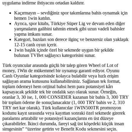
uygulama indirme ihtiyacını ortadan kaldırır.
Kaçırmayın – sevdiğiniz spor takımlarına bahis oynamak için
hemen 1win katılın.
Ayrıca, spor kitabı, Türkiye Süper Lig ve devam eden diğer
yarışmaların galibini tahmin etmek gibi uzun vadeli bahisler
yapma imkanı sunar.
Kategori, bazıları son derece ilginç ve benzersiz olan yaklaşık
12-15 canlı oyun içerir.
1win başlık içinde özel bir sekmede uygun bir şekilde
bulunan TVBet sağlayıcı kategorisini sunar.
Türk oyuncular arasında güçlü bir talep gören Wheel of Lot of
money, 1Win de mükemmel bir oynanışı garanti ediyor. Oyunu
Canlı Oyunlar kategorisinde kolayca bulabilir veya hızlı erişim
sağlayan arama kutusunu kullanabilirsiniz. Sağlanan tek format,
toplam ödemeyi hem orijinal bahsi hem para potansiyel kârı
kapsayacak şekilde tek bir ondalık sayı olarak sunar. Örneğin,
oranlar 3, 30 ise, 1, 000 CONSIDER kazanan bir bahis 3, 300 TRY
bir toplam ödeme ile sonuçlanacaktır (1, 000 TRY bahis ve 2, 310
TRY net kar olarak). Türk kullanıcılar 1WIN500TR promosyon
kodunu kayıt sırasında veya kayıttan sonraki özel sekmede girerek
paralarını artırabilir ve potansiyel kazançlarını en üst düzeye
çıkarabilirler. İkinci durumda, fareyi sağ üst köşedeki küçük insan
simgesinin” “üzerine getirin ve Benefit Kodu sekmesini seçin.