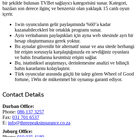
bir şekilde bulunan TVBet sağlayıcı kategorisini sunar. Kategori,
bazıları son derece ilginç ve benzersiz olan yaklaşık 15 canlı oyun
içerir.
1win oyuncuların gelir paylaşımında %60’a kadar
kazanabilecekleri bir ortaklık programı sunar.
Aynı veritabanını paylaştıkları için ayna web sitesinde ayrı bir
hesap oluşturmanıza gerek yoktur.
Bu aynalar güvenilir bir alternatif sunar ve ana sitede herhangi
bir erişim sorusuyla karşılaştığınızda en sevdiğiniz oyunlara
ve bahis fırsatlarına kesintisiz erişim sağlar.
Bu, istatistiksel araştırmayı, derinlemesine analizi ve bilinçli
bahis kararlarını kolaylaştırır.
Türk oyuncular arasında güçlü bir talep gören Wheel of Good
fortune, 1Win de mükemmel bir oynanışı garanti ediyor.
Contact Details
Durban Office:
Phone:
086 137 3257
Fax:
031 701 6537
E:
info@threepeaksinsurance.co.za
Joburg Office:
Phone:
010 035 4180