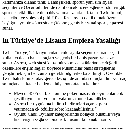
katılmanıza olanak tanır. Bahis şirketi, sporun yanı sıra siyasi
seçimler ve Oscar ödülleri de dahil olmak üzere eğlence ödülleri gibi
spor dışı etkinliklere de bahis yapmanıza olanak tanır. 1win futbol,
basketbol ve voleybol gibi 70’ten fazla oyun dahil olmak üzere,
başlığın ayrı bir sekmesinde (Vsport) geniş bir sanal spor yelpazesi
sunar.
In Türkiye’de Lisansı Empieza Yasallığı
1win Türkiye, Türk oyunculara çok sayıda seçenek sunan çeşitli
kullanıcı dostu bahis araçları ve geniş bir bahis pazarı yelpazesi
sunar. Ayrıca, web sitesi kapsamlı spor istatistiklerine ve değerli
özelliklere erişim sağlar, böylece kullanıcılar bahis stratejilerini
geliştirmek için her zaman gerekli bilgilerle donatılmıştır. Özellikle,
1win bahislerinizi olay gerçekleştiğinde anında sonuçlandırır ve maç
sonuçlanana kadar bekleme ihtiyacını ortadan kaldırır.
Mevcut 350’den fazla online poker masası ile oyuncular çok
çeşitli oyunların ve turnuvaların tadını çıkarabilirler.
Ayrıca bir uygulama indirip bildirimleri açarak para
yatırmadan ek ödüller sobre kazanabilirsiniz.”
Oyunu Canlı Oyunlar kategorisinde kolayca bulabilir veya
hızlı erişim sağlayan arama kutusunu kullanabilirsiniz.