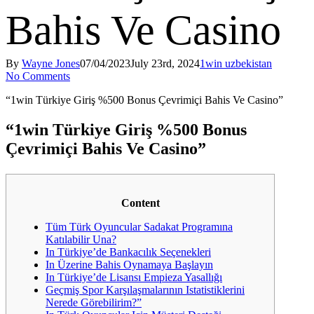
Bahis Ve Casino
By
Wayne Jones
07/04/2023
July 23rd, 2024
1win uzbekistan
No Comments
“1win Türkiye Giriş %500 Bonus Çevrimiçi Bahis Ve Casino”
“1win Türkiye Giriş %500 Bonus
Çevrimiçi Bahis Ve Casino”
Content
Tüm Türk Oyuncular Sadakat Programına
Katılabilir Una?
In Türkiye’de Bankacılık Seçenekleri
In Üzerine Bahis Oynamaya Başlayın
In Türkiye’de Lisansı Empieza Yasallığı
Geçmiş Spor Karşılaşmalarının Istatistiklerini
Nerede Görebilirim?”