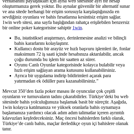
veritabanını paylaştıkları için ayna web sitesinde ayrı bir hesap
oluşturmanıza gerek yoktur. Bu aynalar güvenilir bir alternatif sunar
ve ana sitede herhangi bir erişim sorusuyla karşılaştığınızda en
sevdiğiniz oyunlara ve bahis fırsatlarına kesintisiz erişim sağlar.
1win web sitesi, ana sayfa başlığından rahatça erişilebilen benzersiz
bir online poker kategorisine sahiptir
1win
.
Bu, istatistiksel araştırmayı, derinlemesine analizi ve bilinçli
bahis kararlarını kolaylaştırır.
Kullanıcı dostu bir arayüz ve hızlı başvuru işlemleri ile, fonlar
maksimum 72 iş saati içinde hesabınıza aktarılabilir, ancak
çoğu durumda bu işlem bir saatten az sürer.
Oyunu Canlı Oyunlar kategorisinde kolayca bulabilir veya
hızlı erişim sağlayan arama kutusunu kullanabilirsiniz.
Ayrıca bir uygulama indirip bildirimleri açarak para
yatırmadan ek ödüller para kazanabilirsiniz.”
Mevcut 350’den fazla poker masası ile oyuncular çok çeşitli
oyunların ve turnuvaların tadını çıkarabilirler. Türkiye’deki bu web
sitesinde bahis yolculuğunuza başlamak basit bir süreçtir. Aşağıda,
1win kolayca katılmanıza ve yüksek oranlarla bahis oynamaya
başlamanıza yardımcı olacak adım adım talimatlar içeren ayrıntılı
kılavuzları keşfedeceksiniz. Maç öncesi bahislerden farklı olarak,
Türkiye’de canlı bahis, maçlar ilerledikçe oyun içi bahislere olanak
tanır.