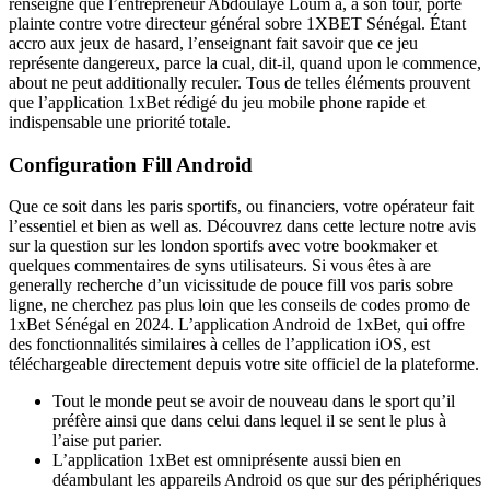
renseigne que l’entrepreneur Abdoulaye Loum a, à son tour, porté
plainte contre votre directeur général sobre 1XBET Sénégal. Étant
accro aux jeux de hasard, l’enseignant fait savoir que ce jeu
représente dangereux, parce la cual, dit-il, quand upon le commence,
about ne peut additionally reculer. Tous de telles éléments prouvent
que l’application 1xBet rédigé du jeu mobile phone rapide et
indispensable une priorité totale.
Configuration Fill Android
Que ce soit dans les paris sportifs, ou financiers, votre opérateur fait
l’essentiel et bien as well as. Découvrez dans cette lecture notre avis
sur la question sur les london sportifs avec votre bookmaker et
quelques commentaires de syns utilisateurs. Si vous êtes à are
generally recherche d’un vicissitude de pouce fill vos paris sobre
ligne, ne cherchez pas plus loin que les conseils de codes promo de
1xBet Sénégal en 2024. L’application Android de 1xBet, qui offre
des fonctionnalités similaires à celles de l’application iOS, est
téléchargeable directement depuis votre site officiel de la plateforme.
Tout le monde peut se avoir de nouveau dans le sport qu’il
préfère ainsi que dans celui dans lequel il se sent le plus à
l’aise put parier.
L’application 1xBet est omniprésente aussi bien en
déambulant les appareils Android os que sur des périphériques