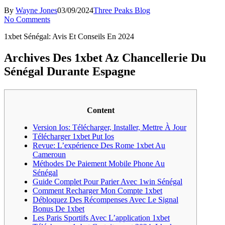
By
Wayne Jones
03/09/2024
Three Peaks Blog
No Comments
1xbet Sénégal: Avis Et Conseils En 2024
Archives Des 1xbet Az Chancellerie Du
Sénégal Durante Espagne
Content
Version Ios: Télécharger, Installer, Mettre À Jour
Télécharger 1xbet Put Ios
Revue: L’expérience Des Rome 1xbet Au
Cameroun
Méthodes De Paiement Mobile Phone Au
Sénégal
Guide Complet Pour Parier Avec 1win Sénégal
Comment Recharger Mon Compte 1xbet
Débloquez Des Récompenses Avec Le Signal
Bonus De 1xbet
Les Paris Sportifs Avec L’application 1xbet