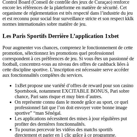
Control Board (Conseil de contrôle des jeux de Curaçao) renforce
encore les références de la plateforme en matière de sécurité. Cet
organisme de réglementation est très respecté dans l’industrie du jeu
et est reconnu pour social fear surveillance stricte et son respect kklk
normes internationales sobre matière de jeu.
Les Paris Sportifs Derrière L’application 1xbet
Pour augmenter vos chances, comprenez le fonctionnement de cette
promotion, sélectionnez les promotions quel professionnel
correspondent à ces préférences de jeu. Si vous êtes un passionné de
football, concentrez-vous au niveau des offres de cashback liées à
cette discipline sportive. L’inscription est nécessaire serve accéder
aux fonctionnalités complètes du services.
1xBet propose une variété d’offres de reward pour son casino
Sportsbook, notamment EXCITABLE BONUS, Pari sobre
chance, Pari sans risque et muy bien d’autres.
On représente connu dans le monde grâce au sport, ce quel
professionnel fait que l’on doit envoyer votre bonne image
sportive” “man Sénégal.
Les applications nécessitent des mises à jour régulières put
profiter des dernières fonctionnalités.
Tu pourras percevoir les vidéos des matchs sportifs
directement et parier en 1 clic grâce à ce programme.