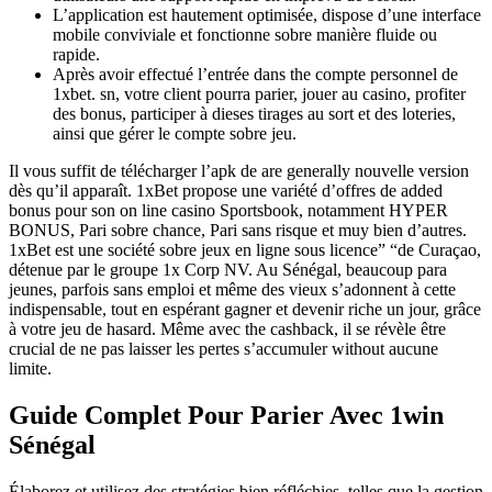
L’application est hautement optimisée, dispose d’une interface
mobile conviviale et fonctionne sobre manière fluide ou
rapide.
Après avoir effectué l’entrée dans the compte personnel de
1xbet. sn, votre client pourra parier, jouer au casino, profiter
des bonus, participer à dieses tirages au sort et des loteries,
ainsi que gérer le compte sobre jeu.
Il vous suffit de télécharger l’apk de are generally nouvelle version
dès qu’il apparaît. 1xBet propose une variété d’offres de added
bonus pour son on line casino Sportsbook, notamment HYPER
BONUS, Pari sobre chance, Pari sans risque et muy bien d’autres.
1xBet est une société sobre jeux en ligne sous licence” “de Curaçao,
détenue par le groupe 1x Corp NV. Au Sénégal, beaucoup para
jeunes, parfois sans emploi et même des vieux s’adonnent à cette
indispensable, tout en espérant gagner et devenir riche un jour, grâce
à votre jeu de hasard. Même avec the cashback, il se révèle être
crucial de ne pas laisser les pertes s’accumuler without aucune
limite.
Guide Complet Pour Parier Avec 1win
Sénégal
Élaborez et utilisez des stratégies bien réfléchies, telles que la gestion