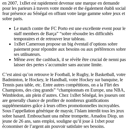
en 2007, 1xBet est rapidement devenue une marque en demande
pour les parieurs à travers votre monde et the également établi social
fear présence au Sénégal en offrant votre large gamme sobre jeux et
sobre paris.
Le match contre the FC Porto est une excellente event pour le
staff members de Barça” “sobre résoudre les difficultés
temporaires et de retrouver leur tableau.
1xBet Cameroun propose un big éventail d’options sobre
paiement pour répondre aux besoins ou aux préférences sobre
ses utilisateurs.
Même avec the cashback, il se révèle être crucial de nenni pas
laisser des pertes s’accumuler sans aucune limite.
C’est ainsi qu’on retrouve le Football, le Rugby, le Basketball, votre
Badminton, le Hockey, le Handball, votre Hockey sur banquise, le
Tennis para table, etc. Entre autres compétitions, on a la Flirt des
Champions, des cinq grands” “championnats en Europe, una NBA,
Wimbledon, ain plein d’autres. Chez 1xBet Sénégal, les joueurs ont
are generally chance de profiter de nombreux gratifications
supplémentaires grâce à leurs offres promotionnelles incroyables.
Sous l’appellation générique de maysir, l’lslam interdit tous les jeux
sobre hasard. Embouchant una même trompette, Amadou Diop, un
jeune de 26 ans, sans emploi, souligne qu’il joue à 1xbet pour
économiser de l’argent ain pouvoir satisfaire ses besoins.