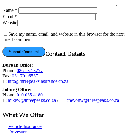
Name
*
Email
*
Website
Save my name, email, and website in this browser for the next
time I comment.
Contact Details
Durban Office:
Phone:
086 137 3257
Fax:
031 701 6537
E:
info@threepeaksinsurance.co.za
Joburg Office:
Phone:
010 035 4180
E:
mikew@threepeaks.co.za
/
chevonw@threepeaks.co.za
What We Offer
—
Vehicle Insurance
—
Drivesure