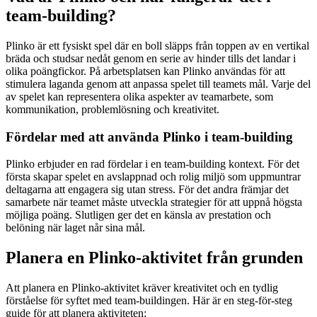
team-building?
Plinko är ett fysiskt spel där en boll släpps från toppen av en vertikal
bräda och studsar nedåt genom en serie av hinder tills det landar i
olika poängfickor. På arbetsplatsen kan Plinko användas för att
stimulera laganda genom att anpassa spelet till teamets mål. Varje del
av spelet kan representera olika aspekter av teamarbete, som
kommunikation, problemlösning och kreativitet.
Fördelar med att använda Plinko i team-building
Plinko erbjuder en rad fördelar i en team-building kontext. För det
första skapar spelet en avslappnad och rolig miljö som uppmuntrar
deltagarna att engagera sig utan stress. För det andra främjar det
samarbete när teamet måste utveckla strategier för att uppnå högsta
möjliga poäng. Slutligen ger det en känsla av prestation och
belöning när laget når sina mål.
Planera en Plinko-aktivitet från grunden
Att planera en Plinko-aktivitet kräver kreativitet och en tydlig
förståelse för syftet med team-buildingen. Här är en steg-för-steg
guide för att planera aktiviteten: