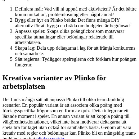
Definiera mål: Vad vill ni uppnå med aktiviteten? Är det bättre
kommunikation, problemlösning eller något annat?
Bygg eller hyr en Plinko bräda: Det finns många DIY
alternativ för att bygga en bräda om budgeten är begränsad.
Anpassa spelet: Skapa olika poängfickor som motsvarar
specifika utmaningar eller belöningar relaterade till
arbetsplatsen.
Skapa lag: Dela upp deltagarna i lag för att främja konkurrens
och samarbete.
Sätt reglerna: Tydliggör spelreglerna och förklara hur poängen
fungerar.
Kreativa varianter av Plinko för
arbetsplatsen
Det finns många sätt att anpassa Plinko till olika team-building
scenarier. En populär variant är att associera olika poäng med
företagsspecifika frågor som en form av quiz. Detta integrerar ett
lärande moment i spelet. En annan variant är att koppla poäng till
välgörenhetsdonationer, vilket inte bara motiverar deltagarna att
spela bra för laget utan också för samhällets bästa. Genom att vara
kreativ med regler och belöningar kan Plinko bli en mångsidig team-
building-verktyg
plinko sverige
.