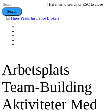
Skip
Hit enter to search or ESC to close
to
Search
main
content
Close
Search
Menu
VEHICLE
DOMESTIC
COMMERCIAL
VALUE ADDS
CONTACT
Arbetsplats
Team-Building
Aktiviteter Med