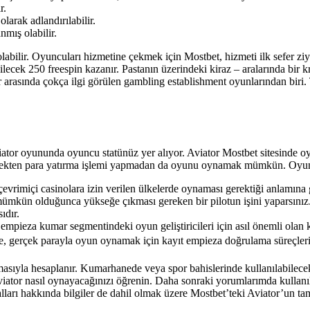
r.
olarak adlandırılabilir.
nmış olabilir.
labilir. Oyuncuları hizmetine çekmek için Mostbet, hizmeti ilk sefer ziy
bilecek 250 freespin kazanır. Pastanın üzerindeki kiraz – aralarında bi
arasında çokça ilgi görülen gambling establishment oyunlarından biri. 
iator oyununda oyuncu statünüz yer alıyor. Aviator Mostbet sitesinde oy
çekten para yatırma işlemi yapmadan da oyunu oynamak mümkün. Oyunu ü
vrimiçi casinolara izin verilen ülkelerde oynaması gerektiği anlamına g
kün olduğunca yükseğe çıkması gereken bir pilotun işini yaparsınız
ıdır.
empieza kumar segmentindeki oyun geliştiricileri için asıl önemli olan k
, gerçek parayla oyun oynamak için kayıt empieza doğrulama süreçler
ılmasıyla hesaplanır. Kumarhanede veya spor bahislerinde kullanılabil
tor nasıl oynayacağınızı öğrenin. Daha sonraki yorumlarımda kullanılma
lları hakkında bilgiler de dahil olmak üzere Mostbet’teki Aviator’un tam