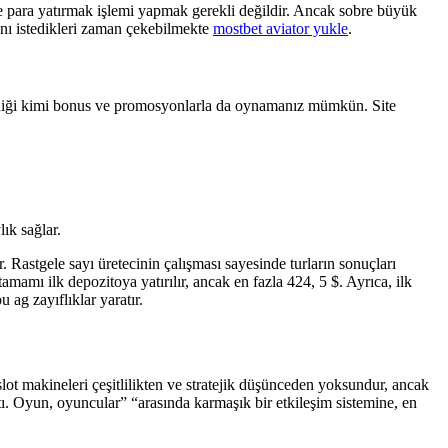
e para yatırmak işlemi yapmak gerekli değildir. Ancak sobre büyük
ını istedikleri zaman çekebilmekte
mostbet aviator yukle
.
erdiği kimi bonus ve promosyonlarla da oynamanız mümkün. Site
ık sağlar.
 Rastgele sayı üretecinin çalışması sayesinde turların sonuçları
mamı ilk depozitoya yatırılır, ancak en fazla 424, 5 $. Ayrıca, ilk
ag zayıflıklar yaratır.
 slot makineleri çeşitlilikten ve stratejik düşünceden yoksundur, ancak
ı. Oyun, oyuncular” “arasında karmaşık bir etkileşim sistemine, en