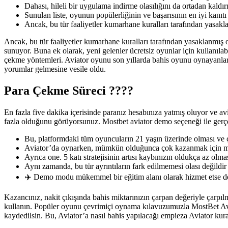
Dahası, hileli bir uygulama indirme olasılığını da ortadan kaldırı
Sunulan liste, oyunun popülerliğinin ve başarısının en iyi kanıtı 
Ancak, bu tür faaliyetler kumarhane kuralları tarafından yasakla
Ancak, bu tür faaliyetler kumarhane kuralları tarafından yasaklanmış o
sunuyor. Buna ek olarak, yeni gelenler ücretsiz oyunlar için kullanıla
çekme yöntemleri. Aviator oyunu son yıllarda bahis oyunu oynayanlar 
yorumlar gelmesine vesile oldu.
Para Çekme Süreci ????
En fazla five dakika içerisinde paranız hesabınıza yatmış oluyor ve av
fazla olduğunu görüyorsunuz. Mostbet aviator demo seçeneği ile ger
Bu, platformdaki tüm oyuncuların 21 yaşın üzerinde olması ve çe
Aviator’da oynarken, mümkün olduğunca çok kazanmak için müm
Ayrıca one. 5 katı stratejisinin artısı kaybınızın oldukça az olmas
Aynı zamanda, bu tür ayrıntıların fark edilmemesi olası değildir 
✈️ Demo modu mükemmel bir eğitim alanı olarak hizmet etse de
Kazancınız, nakit çıkışında bahis miktarınızın çarpan değeriyle çarp
kullanın. Popüler oyunu çevrimiçi oynama kılavuzumuzla MostBet Avia
kaydedilsin. Bu, Aviator’a nasıl bahis yapılacağı empieza Aviator kura