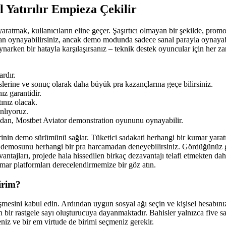
 Yatırılır Empieza Çekilir
ratmak, kullanıcıların eline geçer. Şaşırtıcı olmayan bir şekilde, prom
dan oynayabilirsiniz, ancak demo modunda sadece sanal parayla oynayabil
er. Oynarken bir hatayla karşılaşırsanız – teknik destek oyuncular için 
ardır.
lerine ve sonuç olarak daha büyük pra kazançlarına geçe bilirsiniz.
z garantidir.
ınız olacak.
nlıyoruz.
adan, Mostbet Aviator demonstration oyununu oynayabilir.
nlerinin demo sürümünü sağlar. Tüketici sadakati herhangi bir kumar yarat
 demosunu herhangi bir pra harcamadan deneyebilirsiniz. Gördüğünüz gi
ajları, projede hala hissedilen birkaç dezavantajı telafi etmekten daha 
umar platformları derecelendirmemize bir göz atın.
irim?
eşmesini kabul edin. Ardından uygun sosyal ağı seçin ve kişisel hesabını
 bir rastgele sayı oluşturucuya dayanmaktadır. Bahisler yalnızca five s
niz ve bir em virtude de birimi seçmeniz gerekir.