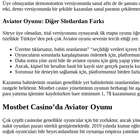
Üye olmayanlar demonstration versiyonunda sanal afin de ile şansını 
etki, demo versiyonunda bir şekilde kazanılan sanal paranın çekileme
Aviator Oyunu: Diğer Slotlardan Farkı
Siteye üye olmadan, trial versiyonunu oynayarak ilk etapta oyunu öğ
özellikle Türkiye’den pek çok Aviator oyunu sevenin tercih ettiği yer.
Üzerine tıklarsanız, bahis oranlarının” “seçildiği verileri içeren 
Oyuncuların sorunlarla karşılaşmasını önlemek için, platformun ya
Daha sonra yine ayni hile ile aviator oyunu için giriş yapıp yine 
Ancak, kişisel bir hesabın basit bir kaydı size gerçek parayla k
Sorunsuz bir deneyim sağlamak için, platformumuz birden fazla di
Kazanma bahislerinin oranları genellikle yer bahislerinin oranlarından
rastgele belirlenir. Mostbet casino yönetiminin oyunun herhangi bir aş
para yatırma işlemine kaydolurken bare minimum 1, 7$ kazanmanız gerek
Mostbet Casino’da Aviator Oyunu
Çok çeşitli casinolar genellikle oyuncular için bir zorluktur, ancak yin
nakit oyunları pazarı sürekli genişlemektedir. 2019 yılında kumar eğl
soğuk oyuncuları bile heyecanlandıran bir oynanışa empieza yatırılan 