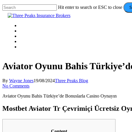
Skip
Hit enter to search or ESC to close
S
to
Close
main
Search
content
Menu
VEHICLE
DOMESTIC
COMMERCIAL
VALUE ADDS
CONTACT
Aviator Oyunu Bahis Türkiye’d
By
Wayne Jones
19/08/2024
Three Peaks Blog
No Comments
Aviator Oyunu Bahis Türkiye’de Bonuslarla Casino Oynayın
Mostbet Aviator Tr Çevrimiçi Ücretsiz Oy
Content