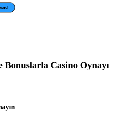
earch
e Bonuslarla Casino Oynayı
nayın