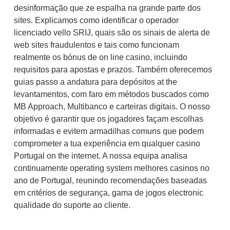
desinformação que ze espalha na grande parte dos
sites. Explicamos como identificar o operador
licenciado vello SRIJ, quais são os sinais de alerta de
web sites fraudulentos e tais como funcionam
realmente os bónus de on line casino, incluindo
requisitos para apostas e prazos. Também oferecemos
guias passo a andatura para depósitos at the
levantamentos, com faro em métodos buscados como
MB Approach, Multibanco e carteiras digitais. O nosso
objetivo é garantir que os jogadores façam escolhas
informadas e evitem armadilhas comuns que podem
comprometer a tua experiência em qualquer casino
Portugal on the internet. A nossa equipa analisa
continuamente operating system melhores casinos no
ano de Portugal, reunindo recomendações baseadas
em critérios de segurança, gama de jogos electronic
qualidade do suporte ao cliente.