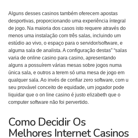
Alguns desses casinos também oferecem apostas
desportivas, proporcionando uma experiência íntegral
de jogo. Na maioria dos casos isto requere através do
menos uma instalação com três salas, incluindo um
estúdio ao vivo, o espaço para o servidor/software, e
alguma sala de analista. A configuração destas” “salas
varia de online casino para casino, apresentando
alguns a possuírem várias mesas sobre jogos numa
única sala, e outros a terem só uma mesa de jogo em
qualquer sala. Ao invés de confiar zero software, com u
seu provável conceito de equidade, um jogador pode
liquidar que o on line casino é justo elizabeth que o
computer software não foi pervertido.
Como Decidir Os
Melhores Internet Casinos