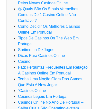
Pelos Novos Casinos Online
🤔 Quais São Os Sinais Vermelhos
Comuns De 1 Casino Online Não
Confiável?
Como Decidir Os Melhores Casinos
Online Em Portugal
Tipos De Casinos On The Web Em
Portugal
Sortimento De Jogos
Dicas Para Casinos Online
Casino
Faq: Perguntas Frequentes Em Relação
À Casinos Online Em Portugal
Tenha Uma Noção Clara Dos Games
Que Está A New Jogar
“Casinos Online
Casinos Legais Em Portugal
Casinos Online No Ano De Portugal –
Saiba Quais São Operating-system