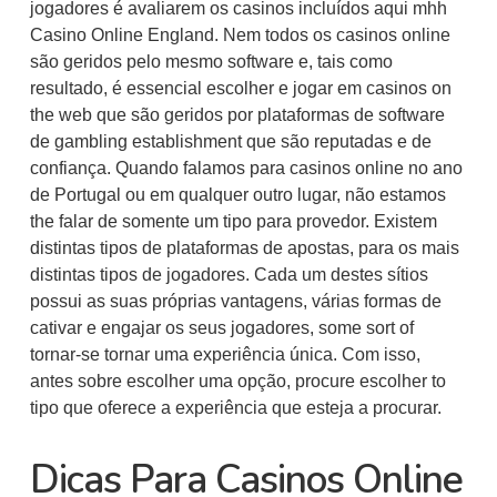
jogadores é avaliarem os casinos incluídos aqui mhh
Casino Online England. Nem todos os casinos online
são geridos pelo mesmo software e, tais como
resultado, é essencial escolher e jogar em casinos on
the web que são geridos por plataformas de software
de gambling establishment que são reputadas e de
confiança. Quando falamos para casinos online no ano
de Portugal ou em qualquer outro lugar, não estamos
the falar de somente um tipo para provedor. Existem
distintas tipos de plataformas de apostas, para os mais
distintas tipos de jogadores. Cada um destes sítios
possui as suas próprias vantagens, várias formas de
cativar e engajar os seus jogadores, some sort of
tornar-se tornar uma experiência única. Com isso,
antes sobre escolher uma opção, procure escolher to
tipo que oferece a experiência que esteja a procurar.
Dicas Para Casinos Online