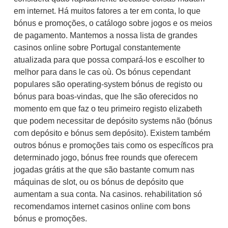
em internet. Há muitos fatores a ter em conta, lo que
bónus e promoções, o catálogo sobre jogos e os meios
de pagamento. Mantemos a nossa lista de grandes
casinos online sobre Portugal constantemente
atualizada para que possa compará-los e escolher to
melhor para dans le cas où. Os bónus cependant
populares são operating-system bónus de registo ou
bónus para boas-vindas, que lhe são oferecidos no
momento em que faz o teu primeiro registo elizabeth
que podem necessitar de depósito systems não (bónus
com depósito e bónus sem depósito). Existem também
outros bónus e promoções tais como os específicos pra
determinado jogo, bónus free rounds que oferecem
jogadas grátis at the que são bastante comum nas
máquinas de slot, ou os bónus de depósito que
aumentam a sua conta. Na casinos. rehabilitation só
recomendamos internet casinos online com bons
bónus e promoções.