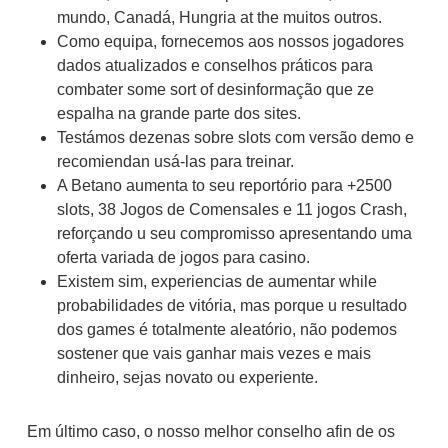
mundo, Canadá, Hungria at the muitos outros.
Como equipa, fornecemos aos nossos jogadores
dados atualizados e conselhos práticos para
combater some sort of desinformação que ze
espalha na grande parte dos sites.
Testámos dezenas sobre slots com versão demo e
recomiendan usá-las para treinar.
A Betano aumenta to seu reportório para +2500
slots, 38 Jogos de Comensales e 11 jogos Crash,
reforçando u seu compromisso apresentando uma
oferta variada de jogos para casino.
Existem sim, experiencias de aumentar while
probabilidades de vitória, mas porque u resultado
dos games é totalmente aleatório, não podemos
sostener que vais ganhar mais vezes e mais
dinheiro, sejas novato ou experiente.
Em último caso, o nosso melhor conselho afin de os