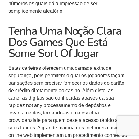
números os quais dá a impressão de ser
semplicemente aleatório.
Tenha Uma Noção Clara
Dos Games Que Está
Some Sort Of Jogar
Estas carteiras oferecem uma camada extra de
segurança, pois permitem o qual os jogadores façam
transações sem precisar fornecer os dados do cartão
de crédito diretamente ao casino. Além disto, as
carteiras digitais são conhecidas através da sua
rapidez not any processamento de depósitos e
levantamentos, tornando-as uma escolha
provvidenziale para quem deseja acesso rápido aos
seus fundos. A grande maioria dos melhores casinos
on the web implementam um procedimento conhecido