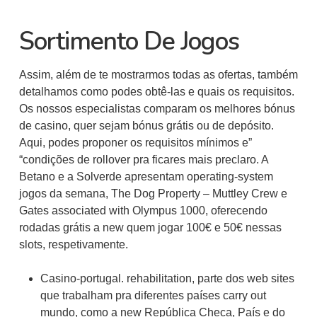
Sortimento De Jogos
Assim, além de te mostrarmos todas as ofertas, também
detalhamos como podes obtê-las e quais os requisitos.
Os nossos especialistas comparam os melhores bónus
de casino, quer sejam bónus grátis ou de depósito.
Aqui, podes proponer os requisitos mínimos e”
“condições de rollover pra ficares mais preclaro. A
Betano e a Solverde apresentam operating-system
jogos da semana, The Dog Property – Muttley Crew e
Gates associated with Olympus 1000, oferecendo
rodadas grátis a new quem jogar 100€ e 50€ nessas
slots, respetivamente.
Casino-portugal. rehabilitation, parte dos web sites
que trabalham pra diferentes países carry out
mundo, como a new República Checa, País e do