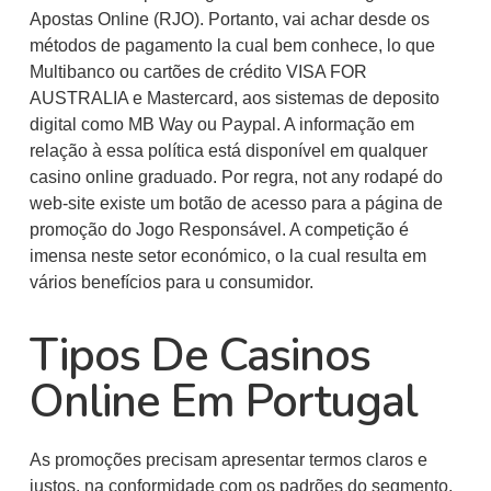
Apostas Online (RJO). Portanto, vai achar desde os
métodos de pagamento la cual bem conhece, lo que
Multibanco ou cartões de crédito VISA FOR
AUSTRALIA e Mastercard, aos sistemas de deposito
digital como MB Way ou Paypal. A informação em
relação à essa política está disponível em qualquer
casino online graduado. Por regra, not any rodapé do
web-site existe um botão de acesso para a página de
promoção do Jogo Responsável. A competição é
imensa neste setor económico, o la cual resulta em
vários benefícios para u consumidor.
Tipos De Casinos
Online Em Portugal
As promoções precisam apresentar termos claros e
justos, na conformidade com os padrões do segmento.