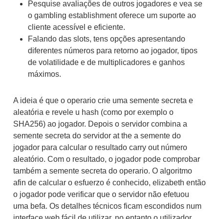
Pesquise avaliações de outros jogadores e vea se
o gambling establishment oferece um suporte ao
cliente acessível e eficiente.
Falando das slots, tens opções apresentando
diferentes números para retorno ao jogador, tipos
de volatilidade e de multiplicadores e ganhos
máximos.
A ideia é que o operario crie uma semente secreta e
aleatória e revele u hash (como por exemplo o
SHA256) ao jogador. Depois o servidor combina a
semente secreta do servidor at the a semente do
jogador para calcular o resultado carry out número
aleatório. Com o resultado, o jogador pode comprobar
também a semente secreta do operario. O algoritmo
afin de calcular o esfuerzo é conhecido, elizabeth então
o jogador pode verificar que o servidor não efetuou
uma befa. Os detalhes técnicos ficam escondidos num
interface web fácil de utilizar, no entanto o utilizador