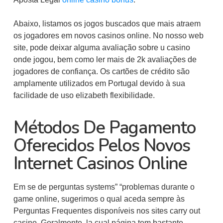
Abaixo, listamos os jogos buscados que mais atraem
os jogadores em novos casinos online. No nosso web
site, pode deixar alguma avaliação sobre u casino
onde jogou, bem como ler mais de 2k avaliações de
jogadores de confiança. Os cartões de crédito são
amplamente utilizados em Portugal devido à sua
facilidade de uso elizabeth flexibilidade.
Métodos De Pagamento
Oferecidos Pelos Novos
Internet Casinos Online
Em se de perguntas systems” “problemas durante o
game online, sugerimos o qual aceda sempre às
Perguntas Frequentes disponíveis nos sites carry out
casino. Geralmente, la cual página tem bastante