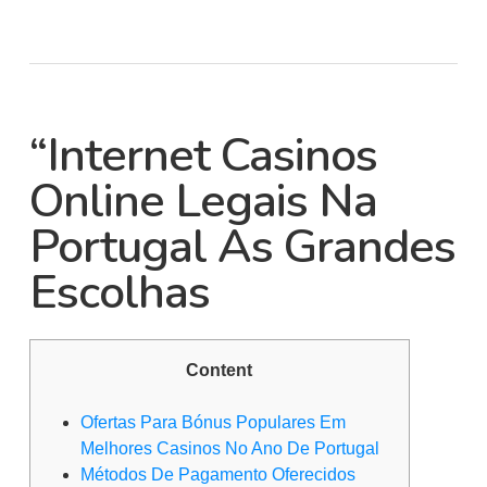
“Internet Casinos
Online Legais Na
Portugal As Grandes
Escolhas
Content
Ofertas Para Bónus Populares Em
Melhores Casinos No Ano De Portugal
Métodos De Pagamento Oferecidos