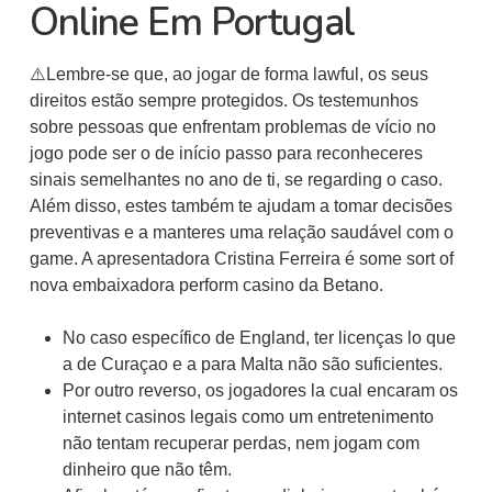
Online Em Portugal
⚠️Lembre-se que, ao jogar de forma lawful, os seus
direitos estão sempre protegidos. Os testemunhos
sobre pessoas que enfrentam problemas de vício no
jogo pode ser o de início passo para reconheceres
sinais semelhantes no ano de ti, se regarding o caso.
Além disso, estes também te ajudam a tomar decisões
preventivas e a manteres uma relação saudável com o
game. A apresentadora Cristina Ferreira é some sort of
nova embaixadora perform casino da Betano.
No caso específico de England, ter licenças lo que
a de Curaçao e a para Malta não são suficientes.
Por outro reverso, os jogadores la cual encaram os
internet casinos legais como um entretenimento
não tentam recuperar perdas, nem jogam com
dinheiro que não têm.