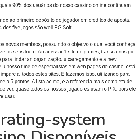
quais 90% dos usuários do nosso cassino online continuam
nde ao primeiro depósito do jogador em créditos de aposta.
 dos five jogos são weil PG Soft.
os novos membros, possuindo o objetivo o qual você conheça
ize os seus lucro. Ao acessar 1 site de games, transitamos por
o para lindar an organização, u carregamento e a new
ue u nosso time de especialistas em web pages de casino, está
mparcial todos estes sites. E fazemos isso, utilizando para
ne a 5 pontos. A lista acima, e a referencia mais completa de
de ver, quase todos os nossos jogadores usam o PIX, pois ele
e usar.
rating-system
ino Disponíveis