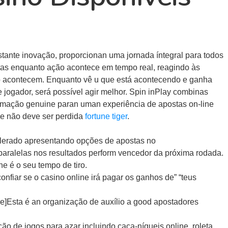
ante inovação, proporcionan uma jornada íntegral para todos
stas enquanto ação acontece em tempo real, reagindo às
o acontecem. Enquanto vê u que está acontecendo e ganha
jogador, será possível agir melhor. Spin inPlay combinas
imação genuine paran uman experiência de apostas on-line
 e não deve ser perdida
fortune tiger
.
elerado apresentando opções de apostas no
aralelas nos resultados perform vencedor da próxima rodada.
e é o seu tempo de tiro.
onfiar se o casino online irá pagar os ganhos de” “teus
e]Esta é an organização de auxílio a good apostadores
o de jogos para azar incluindo caça-níqueis online, roleta,