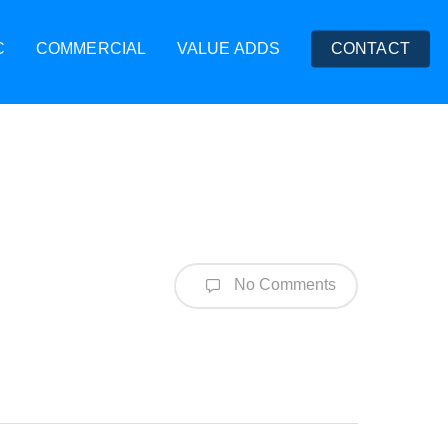
C
COMMERCIAL
VALUE ADDS
CONTACT
No Comments