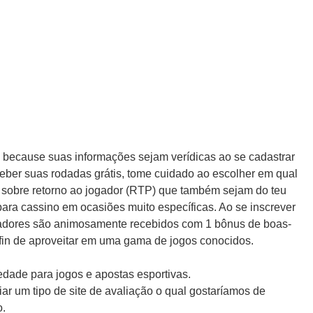
e because suas informações sejam verídicas ao se cadastrar
ber suas rodadas grátis, tome cuidado ao escolher em qual
axa sobre retorno ao jogador (RTP) que também sejam do teu
 para cassino em ocasiões muito específicas. Ao se inscrever
ogadores são animosamente recebidos com 1 bônus de boas-
fin de aproveitar em uma gama de jogos conocidos.
ade para jogos e apostas esportivas.
ar um tipo de site de avaliação o qual gostaríamos de
o.