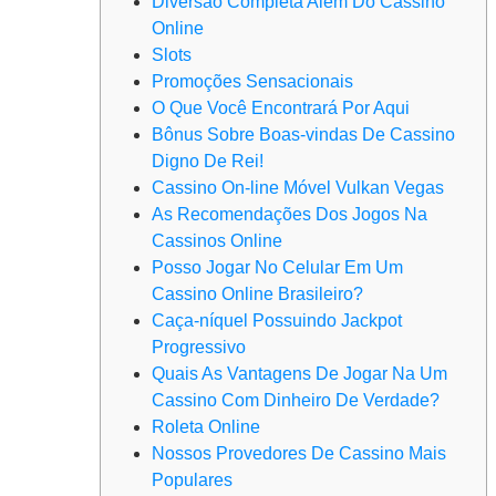
Diversão Completa Além Do Cassino
Online
Slots
Promoções Sensacionais
O Que Você Encontrará Por Aqui
Bônus Sobre Boas-vindas De Cassino
Digno De Rei!
Cassino On-line Móvel Vulkan Vegas
As Recomendações Dos Jogos Na
Cassinos Online
Posso Jogar No Celular Em Um
Cassino Online Brasileiro?
Caça-níquel Possuindo Jackpot
Progressivo
Quais As Vantagens De Jogar Na Um
Cassino Com Dinheiro De Verdade?
Roleta Online
Nossos Provedores De Cassino Mais
Populares