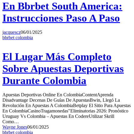
Bbrbet
En Bbrbet South America:
South
America:
Instrucciones Paso A Paso
Instrucciones
Paso
A
jacquescz
06/01/2025
Paso
El
bbrbet colombia
Lugar
Más
Completo
El Lugar Más Completo
Sobre
Apuestas
Sobre Apuestas Deportivas
Deportivas
Durante
Durante Colombia
Colombia
Apuestas Deportivas Online En ColombiaContentAprenda
Disadvantage Decenas De Guías De ApuestasBwin, Llegó La
Revolución En Apuestas A ColombiaBetplay El Sitio Para Apuestas
En ColombiaCasinoTragamonedas"Eliminatorias 2026: Pronóstico
Uruguay Vs Colombia – Apuestas En CodereUtilizar Skrill
Como…
Wayne Jones
06/01/2025
El
bbrbet colombia