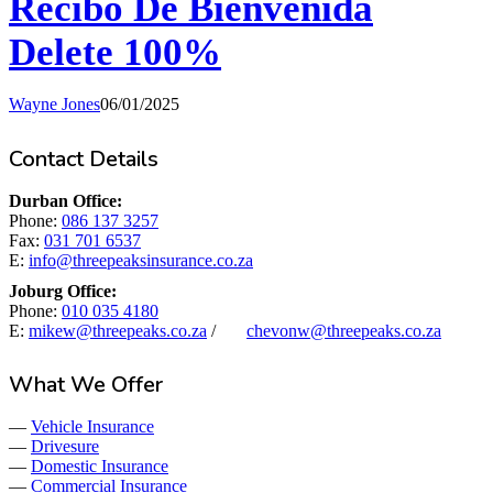
Recibo De Bienvenida
Delete
100%
Delete 100%
Wayne Jones
06/01/2025
Contact Details
Durban Office:
Phone:
086 137 3257
Fax:
031 701 6537
E:
info@threepeaksinsurance.co.za
Joburg Office:
Phone:
010 035 4180
E:
mikew@threepeaks.co.za
/
chevonw@threepeaks.co.za
What We Offer
—
Vehicle Insurance
—
Drivesure
—
Domestic Insurance
—
Commercial Insurance