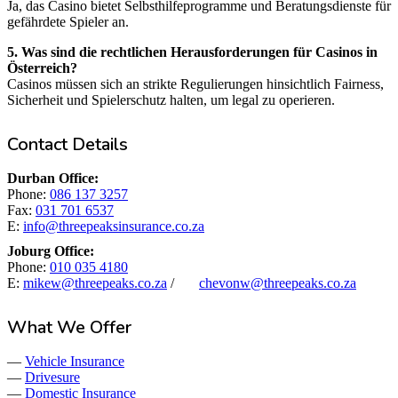
Ja, das Casino bietet Selbsthilfeprogramme und Beratungsdienste für
gefährdete Spieler an.
5. Was sind die rechtlichen Herausforderungen für Casinos in
Österreich?
Casinos müssen sich an strikte Regulierungen hinsichtlich Fairness,
Sicherheit und Spielerschutz halten, um legal zu operieren.
Contact Details
Durban Office:
Phone:
086 137 3257
Fax:
031 701 6537
E:
info@threepeaksinsurance.co.za
Joburg Office:
Phone:
010 035 4180
E:
mikew@threepeaks.co.za
/
chevonw@threepeaks.co.za
What We Offer
—
Vehicle Insurance
—
Drivesure
—
Domestic Insurance