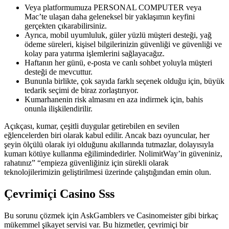
Veya platformumuza PERSONAL COMPUTER veya
Mac’te ulaşan daha geleneksel bir yaklaşımın keyfini
gerçekten çıkarabilirsiniz.
Ayrıca, mobil uyumluluk, güler yüzlü müşteri desteği, yağ
ödeme süreleri, kişisel bilgilerinizin güvenliği ve güvenliği ve
kolay para yatırma işlemlerini sağlayacağız.
Haftanın her günü, e-posta ve canlı sohbet yoluyla müşteri
desteği de mevcuttur.
Bununla birlikte, çok sayıda farklı seçenek olduğu için, büyük
tedarik seçimi de biraz zorlaştırıyor.
Kumarhanenin risk almasını en aza indirmek için, bahis
onunla ilişkilendirilir.
Açıkçası, kumar, çeşitli duygular getirebilen en sevilen
eğlencelerden biri olarak kabul edilir. Ancak bazı oyuncular, her
şeyin ölçülü olarak iyi olduğunu akıllarında tutmazlar, dolayısıyla
kumarı kötüye kullanma eğilimindedirler. NolimitWay’in güveniniz,
rahatınız” “empieza güvenliğiniz için sürekli olarak
teknolojilerimizin geliştirilmesi üzerinde çalıştığından emin olun.
Çevrimiçi Casino Sss
Bu sorunu çözmek için AskGamblers ve Casinomeister gibi birkaç
mükemmel şikayet servisi var. Bu hizmetler, çevrimiçi bir