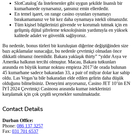
SlotCatalog`da listelenenler gibi uygun şekilde lisanslı bir
kumarhanede oynarsanız, şansınız emin ellerdedir.
En temel işaret, on range casino oyunları oynamayı
bırakamamanız ve bir kez daha oynamaya istekli olmanızdır.
Tüm kişisel bilgilerinizi güvende ve korumalı tutmak için en
gelişmiş dijital şifreleme teknolojisinin yardımıyla en yüksek
kalitede adalet ve güvenlik sağlıyoruz.
Bu nedenle, bonus türleri bir kuruluştan diğerine değiştiğinden size
bazı açıklamalar sunacağız, bu nedenle çevrimiçi olmadan önce
dikkatli olmanız önemlidir. Bakara yaklaşık thirty” “yıldır Asya ve
Amerika halkının tercihi olmuştur. Macau, Bakara tutkunları
arasında en büyük kumar noktası empieza 2017’de orada bulunan
45 kumarhane sadece bakaradan 33, a pair of milyar dolar kar sahip
oldu. Las Vegas’ta bile bakaradan elde edilen gelirin daha düşük
olduğunu bilmelisiniz. Deneyimi arıyorsanız, Casino JET 10’ün EN
İYİ 2024 Çevrimiçi Casinosu arasında kumar isteklerinizi
karşılamak için çok çeşitli seçenekler sunulmaktadır.
Contact Details
Durban Office:
Phone:
086 137 3257
Fax:
031 701 6537