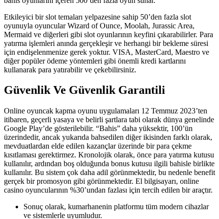
bahis oyunlarını içeren 500’den fazla oyun sunar.
Etkileyici bir slot temaları yelpazesine sahip 50’den fazla slot
oyunuyla oyuncular Wizard of Ounce, Moolah, Jurassic Area,
Mermaid ve diğerleri gibi slot oyunlarının keyfini çıkarabilirler. Para
yatırma işlemleri anında gerçekleşir ve herhangi bir bekleme süresi
için endişelenmenize gerek yoktur. VISA, MasterCard, Maestro ve
diğer popüler ödeme yöntemleri gibi önemli kredi kartlarını
kullanarak para yatırabilir ve çekebilirsiniz.
Güvenlik Ve Güvenlik Garantili
Online oyuncak kapma oyunu uygulamaları 12 Temmuz 2023’ten
itibaren, geçerli yasaya ve belirli şartlara tabi olarak dünya genelinde
Google Play’de gösterilebilir. “Bahis” daha yüksektir, 100’ün
üzerindedir, ancak yukarıda bahsedilen diğer ikisinden farklı olarak,
mevduatlardan elde edilen kazançlar üzerinde bir para çekme
kısıtlaması gerektirmez. Kronolojik olarak, önce para yatırma kutusu
kullanılır, ardından boş olduğunda bonus kutusu ilgili bahisle birlikte
kullanılır. Bu sistem çok daha adil görünmektedir, bu nedenle benefit
gerçek bir promosyon gibi görünmektedir. El bilgisayarı, online
casino oyuncularının %30’undan fazlası için tercih edilen bir araçtır.
Sonuç olarak, kumarhanenin platformu tüm modern cihazlar
ve sistemlerle uyumludur.