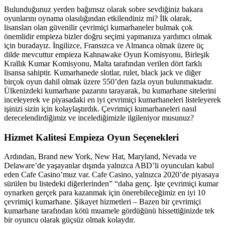
Bulunduğunuz yerden bağımsız olarak sobre sevdiğiniz bakara
oyunlarını oynama olasılığından etkilendiniz mi? İlk olarak,
lisansları olan güvenilir çevrimiçi kumarhaneler bulmak çok
önemlidir empieza bizler doğru seçimi yapmanıza yardımcı olmak
için buradayız. İngilizce, Fransızca ve Almanca olmak üzere üç
dilde mevcuttur empieza Kahnawake Oyun Komisyonu, Birleşik
Krallık Kumar Komisyonu, Malta tarafından verilen dört farklı
lisansa sahiptir. Kumarhanede slotlar, rulet, black jack ve diğer
birçok oyun dahil olmak üzere 550’den fazla oyun bulunmaktadır.
Ülkenizdeki kumarhane pazarını tarayarak, bu kumarhane sitelerini
inceleyerek ve piyasadaki en iyi çevrimiçi kumarhaneleri listeleyerek
işinizi sizin için kolaylaştırdık. Çevrimiçi kumarhaneleri nasıl
derecelendirdiğimiz ve incelediğimizle ilgileniyor musunuz?
Hizmet Kalitesi Empieza Oyun Seçenekleri
Ardından, Brand new York, New Hat, Maryland, Nevada ve
Delaware’de yaşayanlar dışında yalnızca ABD’li oyuncuları kabul
eden Cafe Casino’muz var. Cafe Casino, yalnızca 2020’de piyasaya
sürülen bu listedeki diğerlerinden” “daha genç. İşte çevrimiçi kumar
oynarken gerçek para kazanmak için önerebileceğimiz en iyi 10
çevrimiçi kumarhane. Şikayet hizmetleri – Bazen bir çevrimiçi
kumarhane tarafından kötü muamele gördüğünü hissettiğinizde tek
bir oyuncu olarak güçsüz olmak kolaydır.