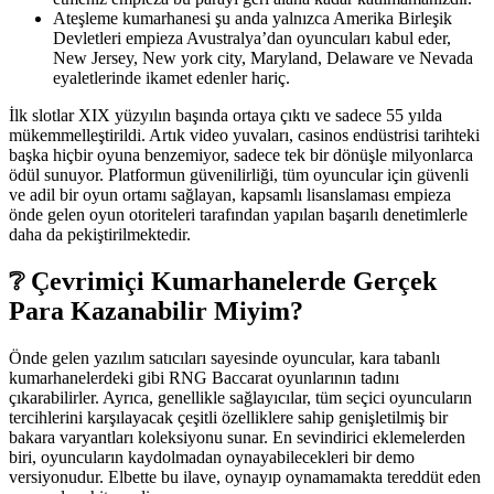
Ateşleme kumarhanesi şu anda yalnızca Amerika Birleşik
Devletleri empieza Avustralya’dan oyuncuları kabul eder,
New Jersey, New york city, Maryland, Delaware ve Nevada
eyaletlerinde ikamet edenler hariç.
İlk slotlar XIX yüzyılın başında ortaya çıktı ve sadece 55 yılda
mükemmelleştirildi. Artık video yuvaları, casinos endüstrisi tarihteki
başka hiçbir oyuna benzemiyor, sadece tek bir dönüşle milyonlarca
ödül sunuyor. Platformun güvenilirliği, tüm oyuncular için güvenli
ve adil bir oyun ortamı sağlayan, kapsamlı lisanslaması empieza
önde gelen oyun otoriteleri tarafından yapılan başarılı denetimlerle
daha da pekiştirilmektedir.
❔ Çevrimiçi Kumarhanelerde Gerçek
Para Kazanabilir Miyim?
Önde gelen yazılım satıcıları sayesinde oyuncular, kara tabanlı
kumarhanelerdeki gibi RNG Baccarat oyunlarının tadını
çıkarabilirler. Ayrıca, genellikle sağlayıcılar, tüm seçici oyuncuların
tercihlerini karşılayacak çeşitli özelliklere sahip genişletilmiş bir
bakara varyantları koleksiyonu sunar. En sevindirici eklemelerden
biri, oyuncuların kaydolmadan oynayabilecekleri bir demo
versiyonudur. Elbette bu ilave, oynayıp oynamamakta tereddüt eden