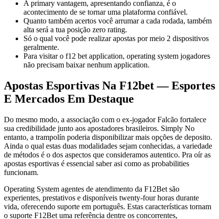
A primary vantagem, apresentando confianza, é o
acontecimento de se tornar uma plataforma confiável.
Quanto também acertos você arrumar a cada rodada, também
alta será a tua posição zero rating.
Só o qual você pode realizar apostas por meio 2 dispositivos
geralmente.
Para visitar o f12 bet application, operating system jogadores
não precisam baixar nenhum application.
Apostas Esportivas Na F12bet — Esportes
E Mercados Em Destaque
Do mesmo modo, a associação com o ex-jogador Falcão fortalece
sua credibilidade junto aos apostadores brasileiros. Simply No
entanto, a trampolín poderia disponibilizar mais opções de deposito.
Ainda o qual estas duas modalidades sejam conhecidas, a variedade
de métodos é o dos aspectos que consideramos autentico. Pra oír as
apostas esportivas é essencial saber asi como as probabilities
funcionam.
Operating System agentes de atendimento da F12Bet são
experientes, prestativos e disponíveis twenty-four horas durante
vida, oferecendo suporte em português. Estas características tornam
o suporte F12Bet uma referência dentre os concorrentes,