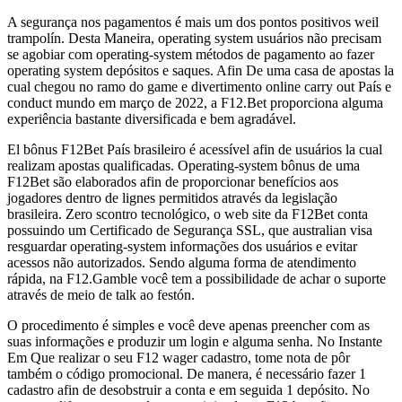
A segurança nos pagamentos é mais um dos pontos positivos weil
trampolín. Desta Maneira, operating system usuários não precisam
se agobiar com operating-system métodos de pagamento ao fazer
operating system depósitos e saques. Afin De uma casa de apostas la
cual chegou no ramo do game e divertimento online carry out País e
conduct mundo em março de 2022, a F12.Bet proporciona alguma
experiência bastante diversificada e bem agradável.
El bônus F12Bet País brasileiro é acessível afin de usuários la cual
realizam apostas qualificadas. Operating-system bônus de uma
F12Bet são elaborados afin de proporcionar benefícios aos
jogadores dentro de lignes permitidos através da legislação
brasileira. Zero scontro tecnológico, o web site da F12Bet conta
possuindo um Certificado de Segurança SSL, que australian visa
resguardar operating-system informações dos usuários e evitar
acessos não autorizados. Sendo alguma forma de atendimento
rápida, na F12.Gamble você tem a possibilidade de achar o suporte
através de meio de talk ao festón.
O procedimento é simples e você deve apenas preencher com as
suas informações e produzir um login e alguma senha. No Instante
Em Que realizar o seu F12 wager cadastro, tome nota de pôr
também o código promocional. De manera, é necessário fazer 1
cadastro afin de desobstruir a conta e em seguida 1 depósito. No