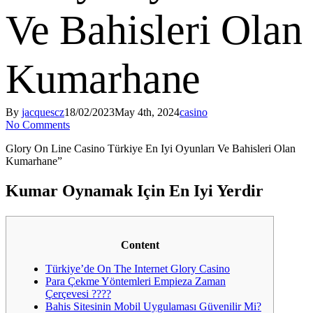
Ve Bahisleri Olan
Kumarhane
By
jacquescz
18/02/2023
May 4th, 2024
casino
No Comments
Glory On Line Casino Türkiye En Iyi Oyunları Ve Bahisleri Olan
Kumarhane”
Kumar Oynamak Için En Iyi Yerdir
Content
Türkiye’de On The Internet Glory Casino
Para Çekme Yöntemleri Empieza Zaman
Çerçevesi ????
Bahis Sitesinin Mobil Uygulaması Güvenilir Mi?