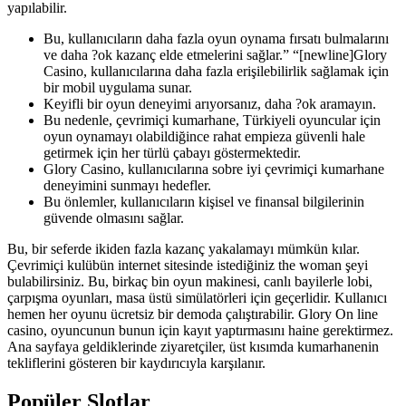
yapılabilir.
Bu, kullanıcıların daha fazla oyun oynama fırsatı bulmalarını
ve daha ?ok kazanç elde etmelerini sağlar.” “[newline]Glory
Casino, kullanıcılarına daha fazla erişilebilirlik sağlamak için
bir mobil uygulama sunar.
Keyifli bir oyun deneyimi arıyorsanız, daha ?ok aramayın.
Bu nedenle, çevrimiçi kumarhane, Türkiyeli oyuncular için
oyun oynamayı olabildiğince rahat empieza güvenli hale
getirmek için her türlü çabayı göstermektedir.
Glory Casino, kullanıcılarına sobre iyi çevrimiçi kumarhane
deneyimini sunmayı hedefler.
Bu önlemler, kullanıcıların kişisel ve finansal bilgilerinin
güvende olmasını sağlar.
Bu, bir seferde ikiden fazla kazanç yakalamayı mümkün kılar.
Çevrimiçi kulübün internet sitesinde istediğiniz the woman şeyi
bulabilirsiniz. Bu, birkaç bin oyun makinesi, canlı bayilerle lobi,
çarpışma oyunları, masa üstü simülatörleri için geçerlidir. Kullanıcı
hemen her oyunu ücretsiz bir demoda çalıştırabilir. Glory On line
casino, oyuncunun bunun için kayıt yaptırmasını haine gerektirmez.
Ana sayfaya geldiklerinde ziyaretçiler, üst kısımda kumarhanenin
tekliflerini gösteren bir kaydırıcıyla karşılanır.
Popüler Slotlar