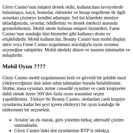
Glory Casino’nun müşteri destek ekibi, kullanıcılara tavsiyelerde
bulunmaya, kayıt, bonuslar, ödemeler ve hesap engelleme ile ilgili
sorunları çözmeye kendini adamıştır. Sol üst köşedeki menüye
tıkladığınızda, oyunlar, ödülleriniz ve destek merkezi arasında
gezinebilirsiniz. Mobil sitede bulunan müşteri hizmetleri, Fame
Casino’nun sunduğu tüm hizmetler gibi kullanıcı dostu ve
erişilebilirdir. Mobil kullanıcılar, Beauty Casino’nun mobil display
sitesi veya Fame Casino uygulaması aracılığıyla oyun oynama
seçeneğine sahiptirler. Mobil sitedeki düzen ve tasarım minimalist ve
anlaşılırdır.
Mobil Oyun ????
Glory Casino mobil uygulamasını hızlı ve güvenli bir şekilde nasıl
yükleyeceğinize dair adım adım talimatları burada bulabilirsiniz.
Slotlar, masa oyunları, terme conseillé oyunları ve canlı krupiyeler
dahil olmak üzere 500’den fazla oyun arasından seçim
yapabilirsiniz. Türkiye’de Beauty Casino, slotlardan canlı krupiye
oyunlarına kadar her şeyi içeren etkileyici bir oyun kataloğu ile
mükemmel bir seçenektir.
Aviator’an ek olarak, giris yönetim birkaç alternatif çözüm
sunmaktadır.
Glory Casino’daki slot oyunlarının RTP’si oldukça