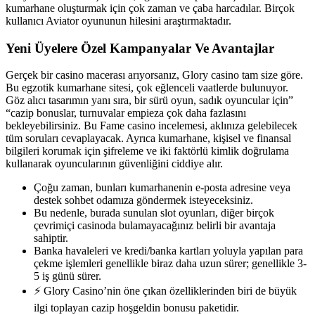
kumarhane oluşturmak için çok zaman ve çaba harcadılar. Birçok
kullanıcı Aviator oyununun hilesini araştırmaktadır.
Yeni Üyelere Özel Kampanyalar Ve Avantajlar
Gerçek bir casino macerası arıyorsanız, Glory casino tam size göre.
Bu egzotik kumarhane sitesi, çok eğlenceli vaatlerde bulunuyor.
Göz alıcı tasarımın yanı sıra, bir sürü oyun, sadık oyuncular için”
“cazip bonuslar, turnuvalar empieza çok daha fazlasını
bekleyebilirsiniz. Bu Fame casino incelemesi, aklınıza gelebilecek
tüm soruları cevaplayacak. Ayrıca kumarhane, kişisel ve finansal
bilgileri korumak için şifreleme ve iki faktörlü kimlik doğrulama
kullanarak oyuncularının güvenliğini ciddiye alır.
Çoğu zaman, bunları kumarhanenin e-posta adresine veya
destek sohbet odamıza göndermek isteyeceksiniz.
Bu nedenle, burada sunulan slot oyunları, diğer birçok
çevrimiçi casinoda bulamayacağınız belirli bir avantaja
sahiptir.
Banka havaleleri ve kredi/banka kartları yoluyla yapılan para
çekme işlemleri genellikle biraz daha uzun sürer; genellikle 3-
5 iş günü sürer.
⚡️ Glory Casino’nin öne çıkan özelliklerinden biri de büyük
ilgi toplayan cazip hoşgeldin bonusu paketidir.