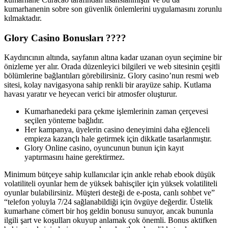
kumarhanenin sobre son güvenlik önlemlerini uygulamasını zorunlu
kılmaktadır.
Glory Casino Bonusları ????
Kaydırıcının altında, sayfanın altına kadar uzanan oyun seçimine bir
önizleme yer alır. Orada düzenleyici bilgileri ve web sitesinin çeşitli
bölümlerine bağlantıları görebilirsiniz. Glory casino’nun resmi web
sitesi, kolay navigasyona sahip renkli bir arayüze sahip. Kutlama
havası yaratır ve heyecan verici bir atmosfer oluşturur.
Kumarhanedeki para çekme işlemlerinin zaman çerçevesi
seçilen yönteme bağlıdır.
Her kampanya, üyelerin casino deneyimini daha eğlenceli
empieza kazançlı hale getirmek için dikkatle tasarlanmıştır.
Glory Online casino, oyuncunun bunun için kayıt
yaptırmasını haine gerektirmez.
Minimum bütçeye sahip kullanıcılar için ankle rehab ebook düşük
volatiliteli oyunlar hem de yüksek bahisçiler için yüksek volatiliteli
oyunlar bulabilirsiniz. Müşteri desteği de e-posta, canlı sohbet ve”
“telefon yoluyla 7/24 sağlanabildiği için övgüye değerdir. Üstelik
kumarhane cömert bir hoş geldin bonusu sunuyor, ancak bununla
ilgili şart ve koşulları okuyup anlamak çok önemli. Bonus aktifken