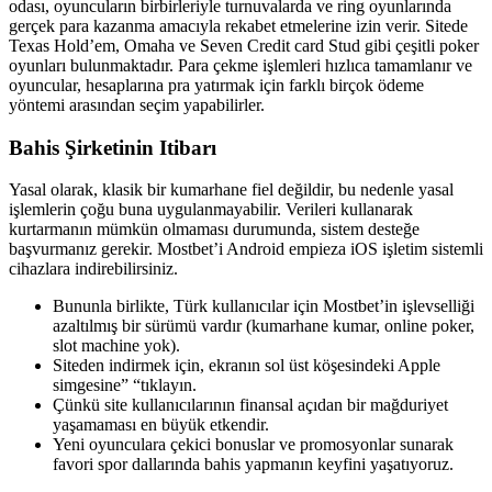
odası, oyuncuların birbirleriyle turnuvalarda ve ring oyunlarında
gerçek para kazanma amacıyla rekabet etmelerine izin verir. Sitede
Texas Hold’em, Omaha ve Seven Credit card Stud gibi çeşitli poker
oyunları bulunmaktadır. Para çekme işlemleri hızlıca tamamlanır ve
oyuncular, hesaplarına pra yatırmak için farklı birçok ödeme
yöntemi arasından seçim yapabilirler.
Bahis Şirketinin Itibarı
Yasal olarak, klasik bir kumarhane fiel değildir, bu nedenle yasal
işlemlerin çoğu buna uygulanmayabilir. Verileri kullanarak
kurtarmanın mümkün olmaması durumunda, sistem desteğe
başvurmanız gerekir. Mostbet’i Android empieza iOS işletim sistemli
cihazlara indirebilirsiniz.
Bununla birlikte, Türk kullanıcılar için Mostbet’in işlevselliği
azaltılmış bir sürümü vardır (kumarhane kumar, online poker,
slot machine yok).
Siteden indirmek için, ekranın sol üst köşesindeki Apple
simgesine” “tıklayın.
Çünkü site kullanıcılarının finansal açıdan bir mağduriyet
yaşamaması en büyük etkendir.
Yeni oyunculara çekici bonuslar ve promosyonlar sunarak
favori spor dallarında bahis yapmanın keyfini yaşatıyoruz.