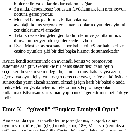
binlerce liraya kadar doldurmalarını sağlar.
Şu anda, depozitosuz bonustan faydalanmak için promosyon
koduna gerek yoktur.
Mostbet bahis platformu, kullanıcılarına
avantajlı bonus seçenekleri sunarak onların oyun deneyimini
zenginleştirmeyi amaçlar.
Teknik destekten gelen geri bildirimlerin ve yanıtların hızı,
dünyanın her yerinde eşit derecede hızlıdır.
Evet, Mostbet ayrıca sanal spor bahisleri, eSpor bahisleri ve
casino oyunları gibi bir dizi başka hizmet de sunmaktadır.
Ayrıca kendi segmentinde en avantajlı bonus ve promosyon
sistemine sahiptir. Genellikle bir bahis sitesindeki canlı oyun
seçenkeri heyecan verici değildir, sunulan müsabaka sayısı azdır,
eğer varsa oyun içi yayınlar aşırı derecede yavaştır. Ve en kötüsü de,
sunucudan yanıt alacak zamanı olmadığı için karlı bir bahsi o anda
mahvedebilen gecikmelerdir. Telefonunuzda promosyonları
kullanmak istiyorsanız, o zaman yapmanız” “gerekir mostbet türkiye
indir.
Emre K – “güvenli” “Empieza Emniyetli Oyun”
Ana ekranda oyunlar özelliklerine göre (bonus, jackpot, danger
oyunu vb. ), türe göre (çizgi movie, spor, 18+, Mısır vb. ) empieza
sağlayıcıya göre sıralanabilir. Casino lobisinde daha kolay gezinmek