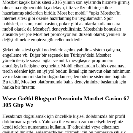
Mostbet kaçak bahis sitesi 2016 yılının son aylarında hizmete girmiş
olmasına rağmen oldukça detaylı, titiz ve özenli bir şekilde
hazırlanmış sitelerden biridir. Most bet mobil” “tıpkı Mostbet’in
internet sitesi gibi özenle hazırlanmış bir uygulamadır. Spor
bahisleri, casino, canlı casino, poker gibi alanlarda kullanıcılara
mobil olarak da Mostbet’i deneyebilirsiniz. Mostbahis bonusları
arasında yer joe Most bet promosyonları düzenli olarak yenileri ile
değiştirilmekte empieza güncellenmektedir.
Şirketinin sitesi çeşitli nedenlerle açılmayabilir – sistem çalışma,
engelleme vb. Diğer bir seçenek ise Türkiye’deki Mostbet
yöneticileriyle sosyal ağlar ve anlık mesajlaşma programları
aracılığıyla iletişime geçmektir. Mobil cihazlardan bahis oynamayı
tercih edenler için en iyi yol budur. İkmal için mevcut olan minimum
ve maksimum miktarlar doğrudan seçilen ödeme sistemine bağlıdır.
Bu teklif, Mostbet platformunda bahis deneyiminize başlamak için
harika bir fırsattır.
Www Go9fd Blogspot Possuindo Mostbet Casino 67
305 Gbp Wz
Hesabınızı doğrulamak için öncelikle kişisel dolabınızda bir profil
doldurmanız gerekir. Yalnızca the woman zaman erişebileceğiniz
kendi telefon numaranızı kullanın. IP adresinizi veya cihazınızı
değiştirdiğinizde, anlaşmazlıkları çözmek için bu numaraya sık sık