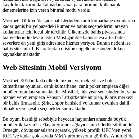
kaydolmak zorunda kalmadan sanal para birimini kullanarak
denemelerine izin veren bir trial modu vardır.
Mostbet, Türkiye’de spor bahislerinden canlı kumarhane oyunlarına
kadar geniş bir yelpazedeki kumar ve bahis seçeneklerini arayan
kullanıcılar için ideal bir tercihtir. Ülkemizde bahis piyasasında
faaliyetlerinde devam eden Most gamble bahis sitesi artık bahis
severlere en yeni giriş adresinde hizmet veriyor. Bunun nedeni ise
bahis sitesinin TİB tarafından erişime engellenmesinden dolayı
kaynaklanmaktadır.
Web Sitesinin Mobil Versiyonu
Mostbet, 90’dan fazla ülkede hizmet vermektedir ve bahis,
kumarhane oyunları, canlı kumarhane, canlı poker empieza diğer
popüler oyunları sunmaktadır. Mostbet, this year senesinden bu yana
hizmet veren empieza Venson Ltd şirketine ait olan, Kıbrıs merkezli
bir bahis firmasıdır. Şirket, spor bahisleri ve kumar oyunları dahil
olmak üzere çeşitli seçenekler sunmaktadır.
Bu oyun, basitliği sebebiyle heyecan hayranları arasında büyük
popülerlik kazan? sa?layan Spribe sağlayıcısının liderlik sürümüdür.
Örneğin, dövüş sanatlarını açarsak, yüksek profilli UFC’den yerel
RCC’ye kadar çok sayıda MMA promosyonu görürüz. Android’de