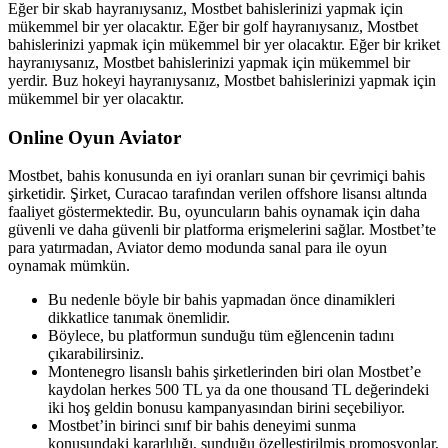
Eğer bir skab hayranıysanız, Mostbet bahislerinizi yapmak için
mükemmel bir yer olacaktır. Eğer bir golf hayranıysanız, Mostbet
bahislerinizi yapmak için mükemmel bir yer olacaktır. Eğer bir kriket
hayranıysanız, Mostbet bahislerinizi yapmak için mükemmel bir
yerdir. Buz hokeyi hayranıysanız, Mostbet bahislerinizi yapmak için
mükemmel bir yer olacaktır.
Online Oyun Aviator
Mostbet, bahis konusunda en iyi oranları sunan bir çevrimiçi bahis
şirketidir. Şirket, Curacao tarafından verilen offshore lisansı altında
faaliyet göstermektedir. Bu, oyuncuların bahis oynamak için daha
güvenli ve daha güvenli bir platforma erişmelerini sağlar. Mostbet’te
para yatırmadan, Aviator demo modunda sanal para ile oyun
oynamak mümkün.
Bu nedenle böyle bir bahis yapmadan önce dinamikleri
dikkatlice tanımak önemlidir.
Böylece, bu platformun sunduğu tüm eğlencenin tadını
çıkarabilirsiniz.
Montenegro lisanslı bahis şirketlerinden biri olan Mostbet’e
kaydolan herkes 500 TL ya da one thousand TL değerindeki
iki hoş geldin bonusu kampanyasından birini seçebiliyor.
Mostbet’in birinci sınıf bir bahis deneyimi sunma
konusundaki kararlılığı, sunduğu özelleştirilmiş promosyonlar,