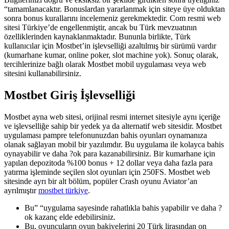
“tamamlanacaktır. Bonuslardan yararlanmak için siteye üye olduktan
sonra bonus kurallarını incelemeniz gerekmektedir. Com resmi web
sitesi Türkiye’de engellenmiştir, ancak bu Türk mevzuatının
özelliklerinden kaynaklanmaktadır. Bununla birlikte, Türk
kullanıcılar için Mostbet’in işlevselliği azaltılmış bir sürümü vardır
(kumarhane kumar, online poker, slot machine yok). Sonuç olarak,
tercihlerinize bağlı olarak Mostbet mobil uygulaması veya web
sitesini kullanabilirsiniz.
Mostbet Giriş İşlevselliği
Mostbet ayna web sitesi, orijinal resmi internet sitesiyle aynı içeriğe
ve işlevselliğe sahip bir yedek ya da alternatif web sitesidir. Mostbet
uygulaması pampre telefonunuzdan bahis oyunları oynamanıza
olanak sağlayan mobil bir yazılımdır. Bu uygulama ile kolayca bahis
oynayabilir ve daha ?ok para kazanabilirsiniz. Bir kumarhane için
yapılan depozitoda %100 bonus + 12 dollar veya daha fazla para
yatırma işleminde seçilen slot oyunları için 250FS. Mostbet web
sitesinde ayrı bir alt bölüm, popüler Crash oyunu Aviator’an
ayrılmıştır
mostbet türkiye
.
Bu” “uygulama sayesinde rahatlıkla bahis yapabilir ve daha ?
ok kazanç elde edebilirsiniz.
Bu, oyuncuların oyun bakiyelerini 20 Türk lirasından on