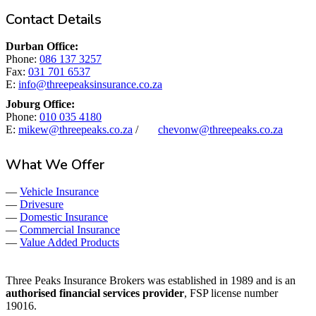
Contact Details
Durban Office:
Phone:
086 137 3257
Fax:
031 701 6537
E:
info@threepeaksinsurance.co.za
Joburg Office:
Phone:
010 035 4180
E:
mikew@threepeaks.co.za
/
chevonw@threepeaks.co.za
What We Offer
—
Vehicle Insurance
—
Drivesure
—
Domestic Insurance
—
Commercial Insurance
—
Value Added Products
Three Peaks Insurance Brokers was established in 1989 and is an
authorised financial services provider
, FSP license number
19016.