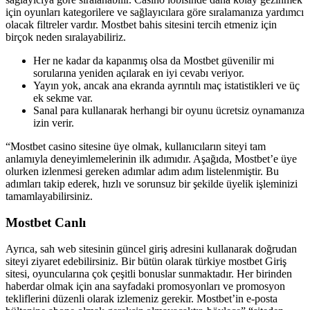
için oyunları kategorilere ve sağlayıcılara göre sıralamanıza yardımcı
olacak filtreler vardır. Mostbet bahis sitesini tercih etmeniz için
birçok neden sıralayabiliriz.
Her ne kadar da kapanmış olsa da Mostbet güvenilir mi
sorularına yeniden açılarak en iyi cevabı veriyor.
Yayın yok, ancak ana ekranda ayrıntılı maç istatistikleri ve üç
ek sekme var.
Sanal para kullanarak herhangi bir oyunu ücretsiz oynamanıza
izin verir.
“Mostbet casino sitesine üye olmak, kullanıcıların siteyi tam
anlamıyla deneyimlemelerinin ilk adımıdır. Aşağıda, Mostbet’e üye
olurken izlenmesi gereken adımlar adım adım listelenmiştir. Bu
adımları takip ederek, hızlı ve sorunsuz bir şekilde üyelik işleminizi
tamamlayabilirsiniz.
Mostbet Canlı
Ayrıca, sah web sitesinin güncel giriş adresini kullanarak doğrudan
siteyi ziyaret edebilirsiniz. Bir bütün olarak türkiye mostbet Giriş
sitesi, oyuncularına çok çeşitli bonuslar sunmaktadır. Her birinden
haberdar olmak için ana sayfadaki promosyonları ve promosyon
tekliflerini düzenli olarak izlemeniz gerekir. Mostbet’in e-posta