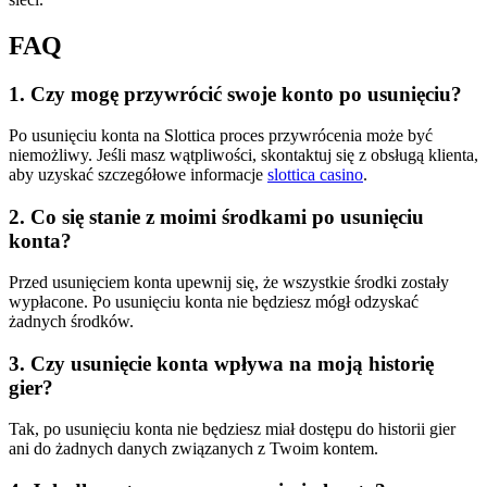
FAQ
1. Czy mogę przywrócić swoje konto po usunięciu?
Po usunięciu konta na Slottica proces przywrócenia może być
niemożliwy. Jeśli masz wątpliwości, skontaktuj się z obsługą klienta,
aby uzyskać szczegółowe informacje
slottica casino
.
2. Co się stanie z moimi środkami po usunięciu
konta?
Przed usunięciem konta upewnij się, że wszystkie środki zostały
wypłacone. Po usunięciu konta nie będziesz mógł odzyskać
żadnych środków.
3. Czy usunięcie konta wpływa na moją historię
gier?
Tak, po usunięciu konta nie będziesz miał dostępu do historii gier
ani do żadnych danych związanych z Twoim kontem.