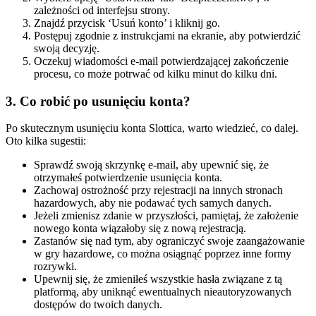
zależności od interfejsu strony.
Znajdź przycisk ‘Usuń konto’ i kliknij go.
Postępuj zgodnie z instrukcjami na ekranie, aby potwierdzić
swoją decyzję.
Oczekuj wiadomości e-mail potwierdzającej zakończenie
procesu, co może potrwać od kilku minut do kilku dni.
3. Co robić po usunięciu konta?
Po skutecznym usunięciu konta Slottica, warto wiedzieć, co dalej.
Oto kilka sugestii:
Sprawdź swoją skrzynkę e-mail, aby upewnić się, że
otrzymałeś potwierdzenie usunięcia konta.
Zachowaj ostrożność przy rejestracji na innych stronach
hazardowych, aby nie podawać tych samych danych.
Jeżeli zmienisz zdanie w przyszłości, pamiętaj, że założenie
nowego konta wiązałoby się z nową rejestracją.
Zastanów się nad tym, aby ograniczyć swoje zaangażowanie
w gry hazardowe, co można osiągnąć poprzez inne formy
rozrywki.
Upewnij się, że zmieniłeś wszystkie hasła związane z tą
platformą, aby uniknąć ewentualnych nieautoryzowanych
dostępów do twoich danych.