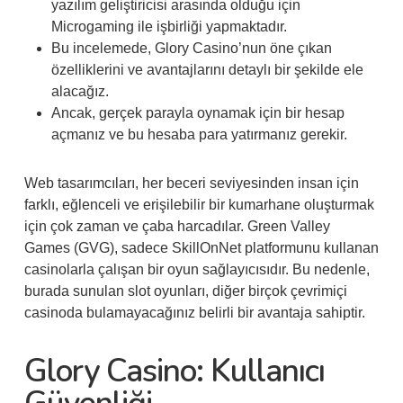
yazılım geliştiricisi arasında olduğu için
Microgaming ile işbirliği yapmaktadır.
Bu incelemede, Glory Casino’nun öne çıkan
özelliklerini ve avantajlarını detaylı bir şekilde ele
alacağız.
Ancak, gerçek parayla oynamak için bir hesap
açmanız ve bu hesaba para yatırmanız gerekir.
Web tasarımcıları, her beceri seviyesinden insan için
farklı, eğlenceli ve erişilebilir bir kumarhane oluşturmak
için çok zaman ve çaba harcadılar. Green Valley
Games (GVG), sadece SkillOnNet platformunu kullanan
casinolarla çalışan bir oyun sağlayıcısıdır. Bu nedenle,
burada sunulan slot oyunları, diğer birçok çevrimiçi
casinoda bulamayacağınız belirli bir avantaja sahiptir.
Glory Casino: Kullanıcı