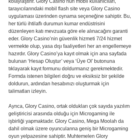
kolaylaştırır. Glory Casino’nun mobil kullanıcıları,
tarayıcılarındaki mobil flash site veya Glory Casino
uygulaması üzerinden oynama seçeneğine sahiptir. Bu,
her türlü ihtilaflı durumun kumar endüstrisini
düzenleyen katı mevzuata göre ele alınacağını garanti
eder. Glory Casino’nin güvenlik hizmeti 7/24 hizmet
vermekte olup, yasa dışı faaliyetleri her an engellemeye
hazırdır. Glory Casino’ya kayıt olmak için ana sayfada
bulunan ‘Hesap Oluştur’ veya ‘Üye Ol’ butonuna
tıklayarak kayıt formunu doldurmanız gerekmektedir.
Formda istenen bilgileri doğru ve eksiksiz bir şekilde
doldurun, ardından hesabınızı oluşturmak için
talimatları izleyin.
Ayrıca, Glory Casino, ortak oldukları çok sayıda yazılım
geliştiricisi arasında olduğu için Microgaming ile
işbirliği yapmaktadır. Glory Casino, Mega Moolah da
dahil olmak üzere oyuncularına geniş bir Microgaming
oyun yelpazesine sahiptir. Muhtemelen Glory