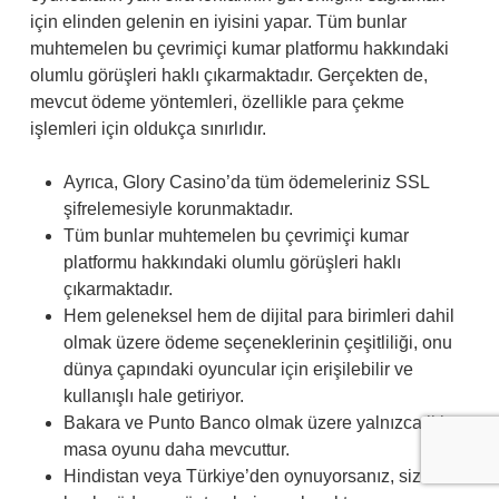
için elinden gelenin en iyisini yapar. Tüm bunlar
muhtemelen bu çevrimiçi kumar platformu hakkındaki
olumlu görüşleri haklı çıkarmaktadır. Gerçekten de,
mevcut ödeme yöntemleri, özellikle para çekme
işlemleri için oldukça sınırlıdır.
Ayrıca, Glory Casino’da tüm ödemeleriniz SSL
şifrelemesiyle korunmaktadır.
Tüm bunlar muhtemelen bu çevrimiçi kumar
platformu hakkındaki olumlu görüşleri haklı
çıkarmaktadır.
Hem geleneksel hem de dijital para birimleri dahil
olmak üzere ödeme seçeneklerinin çeşitliliği, onu
dünya çapındaki oyuncular için erişilebilir ve
kullanışlı hale getiriyor.
Bakara ve Punto Banco olmak üzere yalnızca iki
masa oyunu daha mevcuttur.
Hindistan veya Türkiye’den oynuyorsanız, size