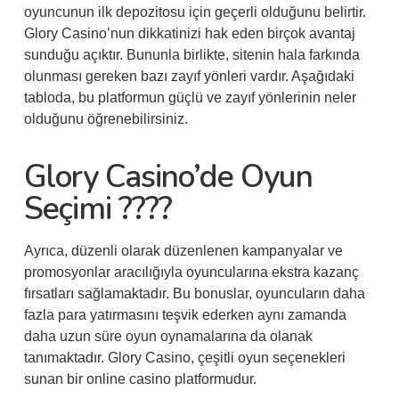
oyuncunun ilk depozitosu için geçerli olduğunu belirtir.
Glory Casino’nun dikkatinizi hak eden birçok avantaj
sunduğu açıktır. Bununla birlikte, sitenin hala farkında
olunması gereken bazı zayıf yönleri vardır. Aşağıdaki
tabloda, bu platformun güçlü ve zayıf yönlerinin neler
olduğunu öğrenebilirsiniz.
Glory Casino’de Oyun
Seçimi ????
Ayrıca, düzenli olarak düzenlenen kampanyalar ve
promosyonlar aracılığıyla oyuncularına ekstra kazanç
fırsatları sağlamaktadır. Bu bonuslar, oyuncuların daha
fazla para yatırmasını teşvik ederken aynı zamanda
daha uzun süre oyun oynamalarına da olanak
tanımaktadır. Glory Casino, çeşitli oyun seçenekleri
sunan bir online casino platformudur.