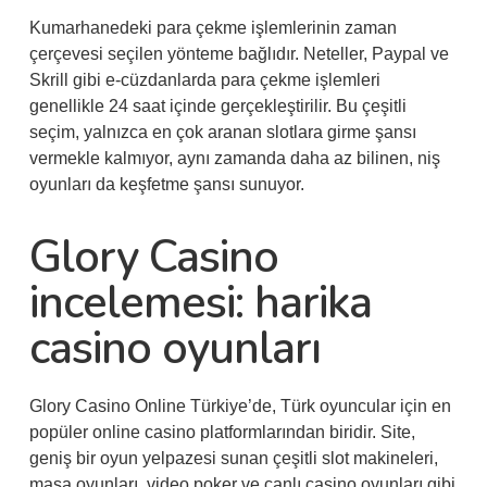
Kumarhanedeki para çekme işlemlerinin zaman
çerçevesi seçilen yönteme bağlıdır. Neteller, Paypal ve
Skrill gibi e-cüzdanlarda para çekme işlemleri
genellikle 24 saat içinde gerçekleştirilir. Bu çeşitli
seçim, yalnızca en çok aranan slotlara girme şansı
vermekle kalmıyor, aynı zamanda daha az bilinen, niş
oyunları da keşfetme şansı sunuyor.
Glory Casino
incelemesi: harika
casino oyunları
Glory Casino Online Türkiye’de, Türk oyuncular için en
popüler online casino platformlarından biridir. Site,
geniş bir oyun yelpazesi sunan çeşitli slot makineleri,
masa oyunları, video poker ve canlı casino oyunları gibi