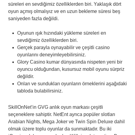
süreleri en sevdiğimiz özelliklerden biri. Yaklaşık dört
oyun açmış olmalıyız ve en uzun bekleme süresi beş
saniyeden fazla değildi.
Oyunun ışık hızındaki yükleme süreleri en
sevdiğimiz özelliklerden biri.
Gerçek parayla oynayabilir ve çeşitli casino
oyunlarını deneyimleyebilirsiniz.
Glory Casino kumar dünyasında nispeten yeni bir
oyuncu olduğundan, kusursuz mobil oyunu sürpriz
değildir.
Onları ve sundukları oyunların örneklerini aşağıdaki
tabloda bulabilirsiniz.
SkillOnNet’in GVG anlık oyun markası çeşitli
seçeneklere sahiptir. NetEnt ayrıca popüler slotları
Arabian Nights, Mega Joker ve Twin Spin Deluxe dahil
olmak üzere toplu oyunlar da sunmaktadır. Bu iki