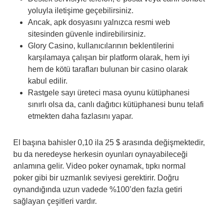
yoluyla iletişime geçebilirsiniz.
Ancak, apk dosyasını yalnızca resmi web
sitesinden güvenle indirebilirsiniz.
Glory Casino, kullanıcılarının beklentilerini
karşılamaya çalışan bir platform olarak, hem iyi
hem de kötü tarafları bulunan bir casino olarak
kabul edilir.
Rastgele sayı üreteci masa oyunu kütüphanesi
sınırlı olsa da, canlı dağıtıcı kütüphanesi bunu telafi
etmekten daha fazlasını yapar.
El başına bahisler 0,10 ila 25 $ arasında değişmektedir,
bu da neredeyse herkesin oyunları oynayabileceği
anlamına gelir. Video poker oynamak, tıpkı normal
poker gibi bir uzmanlık seviyesi gerektirir. Doğru
oynandığında uzun vadede %100’den fazla getiri
sağlayan çeşitleri vardır.