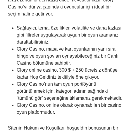
Casino’yi dünya çapındaki oyuncular için ideal bir
seçim haline getiriyor.
Sağlayıcı, tema, özellikler, volatilite ve daha fazlası
gibi filtreler uygulayarak uygun bir oyun aramanızı
daraltabilirsiniz.
Glory Casino, masa ve kart oyunlarının yanı sıra
bingo ve oyun şovları oynayabileceğiniz bir Canlı
Casino bölümüne sahiptir.
Glory online casino, 300 $ + 250 ücretsiz dönüşe
kadar Hoş Geldiniz teklifiyle öne çıkıyor.
Glory Casino’nun tam oyun portföyünü
görüntülemek için, kategori adının sağındaki
“tümünü gör” seçeneğine tıklamanız gerekmektedir.
Glory Casino, online olarak oynanabilen bir casino
oyun platformudur.
Sitenin Hüküm ve Koşulları, hoşgeldin bonusunun bir