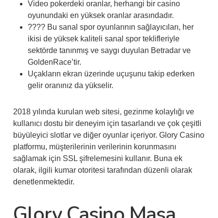
Video pokerdeki oranlar, herhangi bir casino
oyunundaki en yüksek oranlar arasındadır.
???? Bu sanal spor oyunlarının sağlayıcıları, her
ikisi de yüksek kaliteli sanal spor teklifleriyle
sektörde tanınmış ve saygı duyulan Betradar ve
GoldenRace’tir.
Uçakların ekran üzerinde uçuşunu takip ederken
gelir oranınız da yükselir.
2018 yılında kurulan web sitesi, gezinme kolaylığı ve
kullanıcı dostu bir deneyim için tasarlandı ve çok çeşitli
büyüleyici slotlar ve diğer oyunlar içeriyor. Glory Casino
platformu, müşterilerinin verilerinin korunmasını
sağlamak için SSL şifrelemesini kullanır. Buna ek
olarak, ilgili kumar otoritesi tarafından düzenli olarak
denetlenmektedir.
Glory Casino Masa