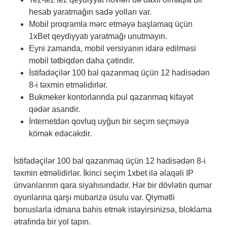
hesab yaratmağın sadə yolları var.
Mobil proqramla mərc etməyə başlamaq üçün
1xBet qeydiyyatı yaratmağı unutmayın.
Eyni zamanda, mobil versiyanın idarə edilməsi
mobil tətbiqdən daha çətindir.
İstifadəçilər 100 bal qazanmaq üçün 12 hadisədən
8-i təxmin etməlidirlər.
Bukmeker kontorlarında pul qazanmaq kifayət
qədər asandir.
İnternetdən qovluq uyğun bir seçim seçməyə
kömək edəcəkdir.
İstifadəçilər 100 bal qazanmaq üçün 12 hadisədən 8-i
təxmin etməlidirlər. İkinci seçim 1xbet ilə əlaqəli IP
ünvanlarının qara siyahısındadır. Hər bir dövlətin qumar
oyunlarına qarşı mübarizə üsulu var. Qiymətli
bonuslarla idmana bahis etmək istəyirsinizsə, bloklama
ətrafında bir yol tapın.