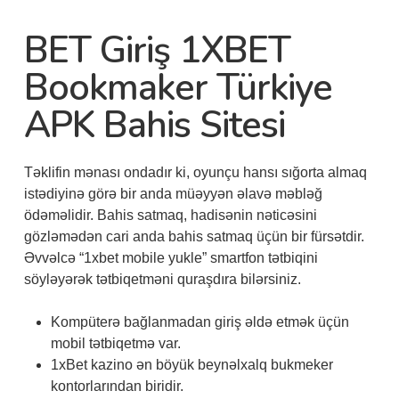
BET Giriş 1XBET
Bookmaker Türkiye
APK Bahis Sitesi
Təklifin mənası ondadır ki, oyunçu hansı sığorta almaq
istədiyinə görə bir anda müəyyən əlavə məbləğ
ödəməlidir. Bahis satmaq, hadisənin nəticəsini
gözləmədən cari anda bahis satmaq üçün bir fürsətdir.
Əvvəlcə “1xbet mobile yukle” smartfon tətbiqini
söyləyərək tətbiqetməni quraşdıra bilərsiniz.
Kompüterə bağlanmadan giriş əldə etmək üçün
mobil tətbiqetmə var.
1xBet kazino ən böyük beynəlxalq bukmeker
kontorlarından biridir.