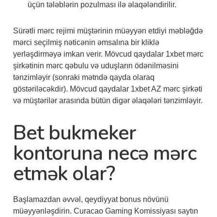
üçün tələblərin pozulması ilə əlaqələndirilir.
Sürətli mərc rejimi müştərinin müəyyən etdiyi məbləğdə
mərci seçilmiş nəticənin əmsalına bir kliklə
yerləşdirməyə imkan verir. Mövcud qaydalar 1xbet mərc
şirkətinin mərc qəbulu və uduşların ödənilməsini
tənzimləyir (sonraki mətndə qayda olaraq
göstəriləcəkdir). Mövcud qaydalar 1xbet AZ mərc şirkəti
və müştərilər arasında bütün digər əlaqələri tənzimləyir.
Bet bukmeker
kontoruna necə mərc
etmək olar?
Başlamazdan əvvəl, qeydiyyat bonus növünü
müəyyənləşdirin. Curacao Gaming Komissiyası saytın