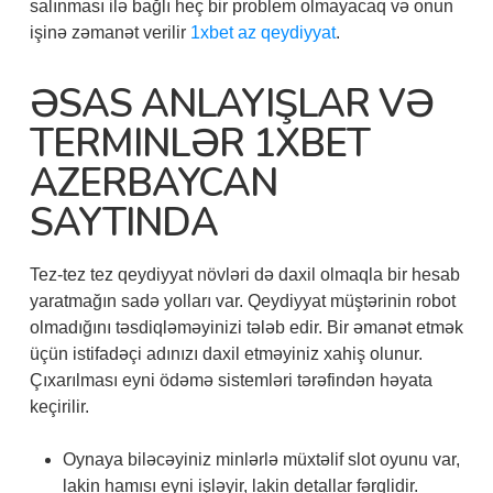
salınması ilə bağlı heç bir problem olmayacaq və onun
işinə zəmanət verilir
1xbet az qeydiyyat
.
ƏSAS ANLAYIŞLAR VƏ
TERMINLƏR 1XBET
AZERBAYCAN
SAYTINDA
Tez-tez tez qeydiyyat növləri də daxil olmaqla bir hesab
yaratmağın sadə yolları var. Qeydiyyat müştərinin robot
olmadığını təsdiqləməyinizi tələb edir. Bir əmanət etmək
üçün istifadəçi adınızı daxil etməyiniz xahiş olunur.
Çıxarılması eyni ödəmə sistemləri tərəfindən həyata
keçirilir.
Oynaya biləcəyiniz minlərlə müxtəlif slot oyunu var,
lakin hamısı eyni işləyir, lakin detallar fərqlidir.