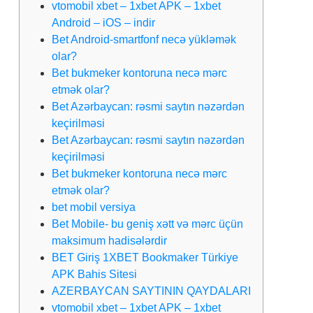
vtomobil xbet – 1xbet APK – 1xbet
Android – iOS – indir
Bet Android-smartfonf necə yükləmək
olar?
Bet bukmeker kontoruna necə mərc
etmək olar?
Bet Azərbaycan: rəsmi saytın nəzərdən
keçirilməsi
Bet Azərbaycan: rəsmi saytın nəzərdən
keçirilməsi
Bet bukmeker kontoruna necə mərc
etmək olar?
bet mobil versiya
Bet Mobile- bu geniş xətt və mərc üçün
maksimum hadisələrdir
BET Giriş 1XBET Bookmaker Türkiye
APK Bahis Sitesi
AZERBAYCAN SAYTININ QAYDALARI
vtomobil xbet – 1xbet APK – 1xbet