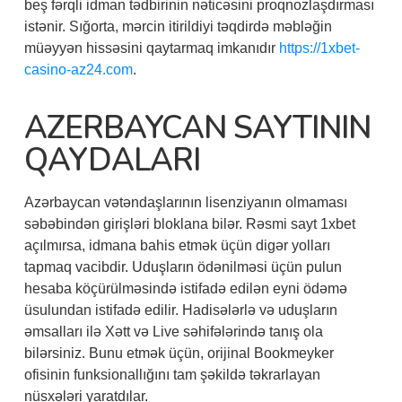
beş fərqli idman tədbirinin nəticəsini proqnozlaşdırması
istənir. Sığorta, mərcin itirildiyi təqdirdə məbləğin
müəyyən hissəsini qaytarmaq imkanıdır
https://1xbet-
casino-az24.com
.
AZERBAYCAN SAYTININ
QAYDALARI
Azərbaycan vətəndaşlarının lisenziyanın olmaması
səbəbindən girişləri bloklana bilər. Rəsmi sayt 1xbet
açılmırsa, idmana bahis etmək üçün digər yolları
tapmaq vacibdir. Uduşların ödənilməsi üçün pulun
hesaba köçürülməsində istifadə edilən eyni ödəmə
üsulundan istifadə edilir. Hadisələrlə və uduşların
əmsalları ilə Xətt və Live səhifələrində tanış ola
bilərsiniz. Bunu etmək üçün, orijinal Bookmeyker
ofisinin funksionallığını tam şəkildə təkrarlayan
nüsxələri yaratdılar.