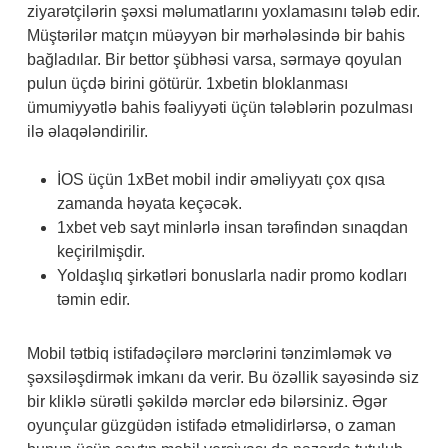
ziyarətçilərin şəxsi məlumatlarını yoxlamasını tələb edir.
Müştərilər matçın müəyyən bir mərhələsində bir bahis
bağladılar. Bir bettor şübhəsi varsa, sərmayə qoyulan
pulun üçdə birini götürür. 1xbetin bloklanması
ümumiyyətlə bahis fəaliyyəti üçün tələblərin pozulması
ilə əlaqələndirilir.
İOS üçün 1xBet mobil indir əməliyyatı çox qısa
zamanda həyata keçəcək.
1xbet veb sayt minlərlə insan tərəfindən sınaqdan
keçirilmişdir.
Yoldaşlıq şirkətləri bonuslarla nadir promo kodları
təmin edir.
Mobil tətbiq istifadəçilərə mərclərini tənzimləmək və
şəxsiləşdirmək imkanı da verir. Bu özəllik sayəsində siz
bir kliklə sürətli şəkildə mərclər edə bilərsiniz. Əgər
oyunçular güzgüdən istifadə etməlidirlərsə, o zaman