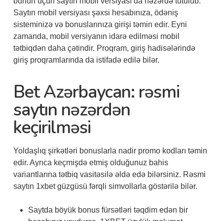
bunun üçün saytın mobil versiyası da nəzərdə tutulub.
Saytın mobil versiyası şəxsi hesabınıza, ödəniş
sisteminizə və bonuslarınıza girişi təmin edir. Eyni
zamanda, mobil versiyanın idarə edilməsi mobil
tətbiqdən daha çətindir. Proqram, giriş hadisələrində
giriş proqramlarında da istifadə edilə bilər.
Bet Azərbaycan: rəsmi
saytın nəzərdən
keçirilməsi
Yoldaşlıq şirkətləri bonuslarla nadir promo kodları təmin
edir. Ayrıca keçmişdə etmiş olduğunuz bahis
variantlarına tətbiq vasitəsilə əldə edə bilərsiniz. Rəsmi
saytın 1xbet güzgüsü fərqli simvollarla göstərilə bilər.
Saytda böyük bonus fürsətləri təqdim edən bir