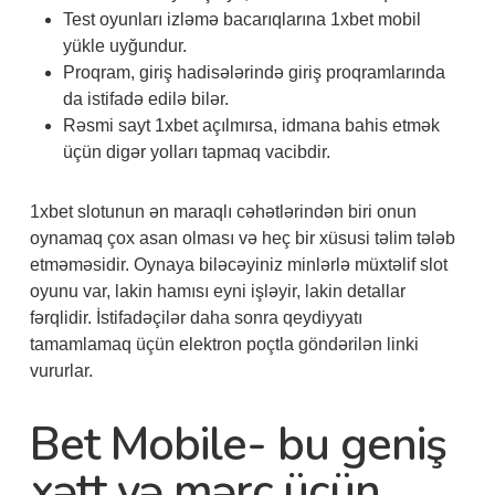
Test oyunları izləmə bacarıqlarına 1xbet mobil
yükle uyğundur.
Proqram, giriş hadisələrində giriş proqramlarında
da istifadə edilə bilər.
Rəsmi sayt 1xbet açılmırsa, idmana bahis etmək
üçün digər yolları tapmaq vacibdir.
1xbet slotunun ən maraqlı cəhətlərindən biri onun
oynamaq çox asan olması və heç bir xüsusi təlim tələb
etməməsidir. Oynaya biləcəyiniz minlərlə müxtəlif slot
oyunu var, lakin hamısı eyni işləyir, lakin detallar
fərqlidir. İstifadəçilər daha sonra qeydiyyatı
tamamlamaq üçün elektron poçtla göndərilən linki
vururlar.
Bet Mobile- bu geniş
xətt və mərc üçün