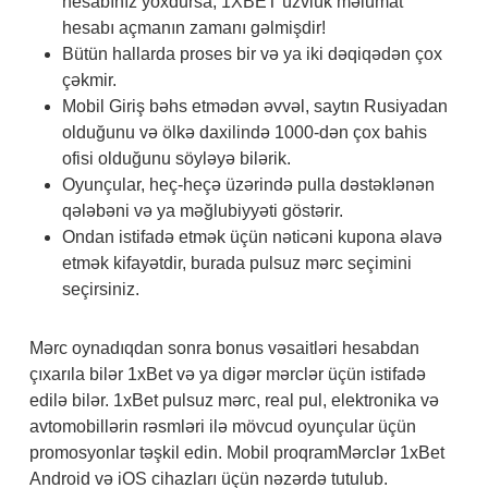
hesabınız yoxdursa, 1XBET üzvlük məlumat
hesabı açmanın zamanı gəlmişdir!
Bütün hallarda proses bir və ya iki dəqiqədən çox
çəkmir.
Mobil Giriş bəhs etmədən əvvəl, saytın Rusiyadan
olduğunu və ölkə daxilində 1000-dən çox bahis
ofisi olduğunu söyləyə bilərik.
Oyunçular, heç-heçə üzərində pulla dəstəklənən
qələbəni və ya məğlubiyyəti göstərir.
Ondan istifadə etmək üçün nəticəni kupona əlavə
etmək kifayətdir, burada pulsuz mərc seçimini
seçirsiniz.
Mərc oynadıqdan sonra bonus vəsaitləri hesabdan
çıxarıla bilər 1xBet və ya digər mərclər üçün istifadə
edilə bilər. 1xBet pulsuz mərc, real pul, elektronika və
avtomobillərin rəsmləri ilə mövcud oyunçular üçün
promosyonlar təşkil edin. Mobil proqramMərclər 1xBet
Android və iOS cihazları üçün nəzərdə tutulub.