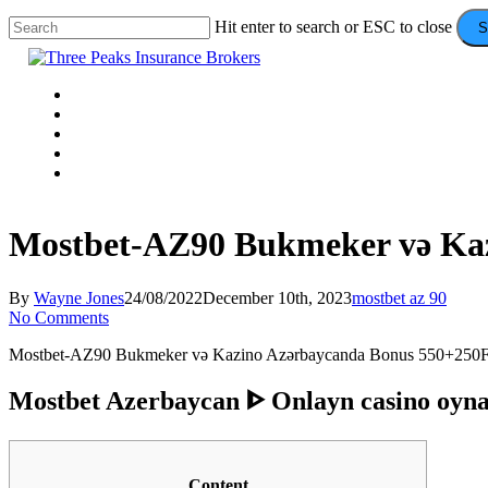
Skip
Hit enter to search or ESC to close
S
to
Close
main
Search
content
Menu
VEHICLE
DOMESTIC
COMMERCIAL
VALUE ADDS
CONTACT
Mostbet-AZ90 Bukmeker və Ka
By
Wayne Jones
24/08/2022
December 10th, 2023
mostbet az 90
No Comments
Mostbet-AZ90 Bukmeker və Kazino Azərbaycanda Bonus 550+250
Mostbet Azerbaycan ᐈ Onlayn casino oyna
Content