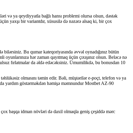
əri və ya qeydiyyatla bağlı hansı problemi olursa olsun, dəstək
ün yaxşı bir variantdır, xüsusilə də nəzərə alsaq ki, bir çox
edə bilərsiniz. Bu qumar kateqoriyasında əvvəl oynadığınız bütün
vimli oyunlarınıza hər zaman qayıtmaq üçün çıxışınız olsun. Beləcə nə
lsuz fırlatmalar da əldə edəcəksiniz. Ümumilikdə, bu bonusdan 10
hlükəsiz olmasını təmin edir. Bəli, müştərilər e-poçt, telefon və ya
 olduqda yardım göstərməkdən həmişə məmnundur Mostbet AZ-90
r çox başqa idman növləri də daxil olmaqla geniş çeşiddə mərc