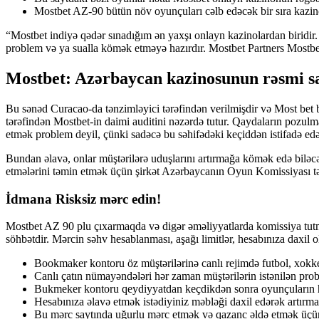
Mostbet AZ-90 bütün növ oyunçuları cəlb edəcək bir sıra kazino 
“Mostbet indiyə qədər sınadığım ən yaxşı onlayn kazinolardan biridir.
problem və ya sualla kömək etməyə hazırdır. Mostbet Partners Mostbet
Mostbet: Azərbaycan kazinosunun rəsmi sa
Bu sənəd Curacao-da tənzimləyici tərəfindən verilmişdir və Most bet
tərəfindən Mostbet-in daimi auditini nəzərdə tutur. Qaydaların pozulma
etmək problem deyil, çünki sadəcə bu səhifədəki keçiddən istifadə ed
Bundan əlavə, onlar müştərilərə uduşlarını artırmağa kömək edə biləcək g
etmələrini təmin etmək üçün şirkət Azərbaycanın Oyun Komissiyası tər
İdmana Risksiz mərc edin!
Mostbet AZ 90 plu çıxarmaqda və digər əməliyyatlarda komissiya tut
söhbətdir. Mərcin səhv hesablanması, aşağı limitlər, hesabınıza daxil 
Bookmaker kontoru öz müştərilərinə canlı rejimdə futbol, xokkey
Canlı çatın nümayəndələri hər zaman müştərilərin istənilən pro
Bukmeker kontoru qeydiyyatdan keçdikdən sonra oyunçuların h
Hesabınıza əlavə etmək istədiyiniz məbləği daxil edərək artırma
Bu mərc saytında uğurlu mərc etmək və qazanc əldə etmək üç