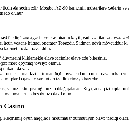
 üçün əla seçim edir. Mostbet AZ-90 həmçinin müştərilərə xətlərin və ə
ifadə olunur.
əşkil edir, hətta əgər internet-rabitənin keyfiyyəti istənilən səviyyədə
sı üçün yeganə hüquqi operator Topazdır. 5 idman növü mövcuddur ki, 
xsi kabinetinizdə mövcuddur.
 düyməsini klikləməklə əlavə seçimlər əlavə edə bilərsiniz.
ləğdə mərc qoymaq tövsiyə olunur.
q imkanı da var.
və potensial mənfəəti artırmaq üçün əvvəlcədən mərc etməyə imkan verən
 miqdarda qazanc variantları təqdim etməyə hazırdır.
cək, yalnız ilkin qoyduğunuz məbləğ qalacaq. Xeyr, ancaq tətbiqdə prof
n məlumatları ilə hesabınıza daxil olun.
ə Casino
 Keçirilmiş oyun haqqında məlumatlar dürüstlüyün əlavə təsdiqi olaca