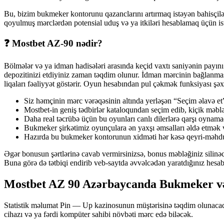
Bu, bizim bukmeker kontorunu qazanclarını artırmaq istəyən bahisçilər
qoyulmuş mərclərdən potensial uduş və ya itkiləri hesablamaq üçün ist
❓ Mostbet AZ-90 nədir?
Bölmələr və ya idman hadisələri arasında keçid vaxtı saniyənin payını t
depozitinizi etdiyiniz zaman təqdim olunur. İdman mərcinin bağlanma
liqaları fəaliyyət göstərir. Oyun hesabından pul çəkmək funksiyası şə
Siz həmçinin mərc vərəqəsinin altında yerləşən “Seçim əlavə et”
Mostbet-in geniş tədbirlər kataloqundan seçim edib, kiçik məb
Daha real təcrübə üçün bu oyunları canlı dilerlərə qarşı oynama
Bukmeker şirkətimiz oyunçulara ən yaxşı əmsalları əldə etmək 
Hazırda bu bukmeker kontorunun xidməti hər kəsə qeyri-məhdud
Əgər bonusun şərtlərinə cavab vermirsinizsə, bonus məbləğiniz silinə
Buna görə də tətbiqi endirib veb-saytda əvvəlcədən yaratdığınız hesabı
Mostbet AZ 90 Azərbaycanda Bukmeker v
Statistik məlumat Pin — Up kazinosunun müştərisinə təqdim olunacaq.
cihazı və ya fərdi kompüter sahibi növbəti mərc edə biləcək.