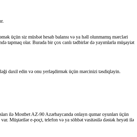
r.
ləmək üçün siz müsbət hesab balansı və ya həll olunmamış mərcləri
ə tapmaq olar. Burada bir çox canlı tədbirlər də yayımlarla müşayiət
bləği daxil edin və onu yerləşdirmək üçün mərcinizi təsdiqləyin.
nusları ilə Mostbet AZ-90 Azərbaycanda onlayn qumar oyunları üçün
. Müştərilər e-poçt, telefon və ya söhbət vasitəsilə dəstək heyəti ilə