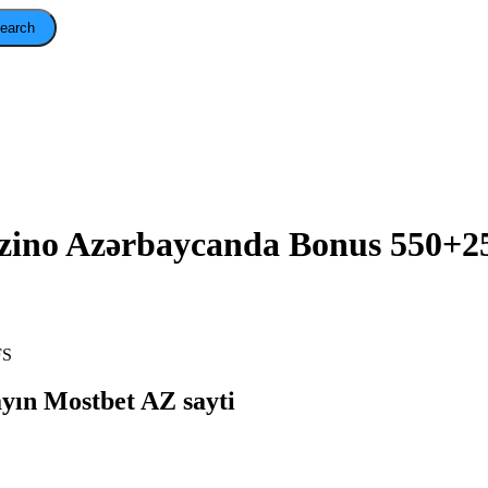
earch
zino Azərbaycanda Bonus 550+2
FS
yın Mostbet AZ sayti