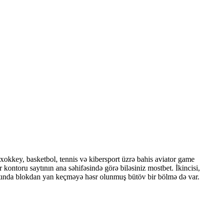
kkey, basketbol, tennis və kibersport üzrə bahis aviator game
ontoru saytının ana səhifəsində görə biləsiniz mostbet. İkincisi,
saytında blokdan yan keçməyə həsr olunmuş bütöv bir bölmə də var.