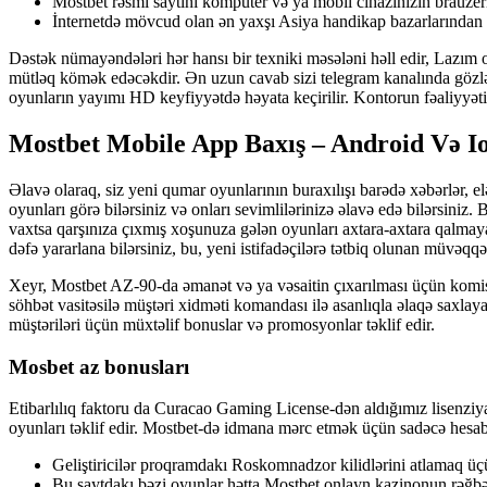
Mostbet rəsmi saytını kompüter və ya mobil cihazınızın brauzer
İnternetdə mövcud olan ən yaxşı Asiya handikap bazarlarından bi
Dəstək nümayəndələri hər hansı bir texniki məsələni həll edir, Lazım 
mütləq kömək edəcəkdir. Ən uzun cavab sizi telegram kanalında gözləyir
oyunların yayımı HD keyfiyyətdə həyata keçirilir. Kontorun fəaliyyəti
Mostbet Mobile App Baxış – Android Və Io
Əlavə olaraq, siz yeni qumar oyunlarının buraxılışı barədə xəbərlər, 
oyunları görə bilərsiniz və onları sevimlilərinizə əlavə edə bilərsini
vaxtsa qarşınıza çıxmış xoşunuza gələn oyunları axtara-axtara qalm
dəfə yararlana bilərsiniz, bu, yeni istifadəçilərə tətbiq olunan müvəq
Xeyr, Mostbet AZ-90-da əmanət və ya vəsaitin çıxarılması üçün komissiy
söhbət vasitəsilə müştəri xidməti komandası ilə asanlıqla əlaqə sax
müştəriləri üçün müxtəlif bonuslar və promosyonlar təklif edir.
Mosbet az bonusları
Etibarlılıq faktoru da Curacao Gaming License-dən aldığımız lisenziy
oyunları təklif edir. Mostbet-də idmana mərc etmək üçün sadəcə hesabı
Geliştiricilər proqramdakı Roskomnadzor kilidlərini atlamaq üçü
Bu saytdakı bəzi oyunlar hətta Mostbet onlayn kazinonun rəğbə