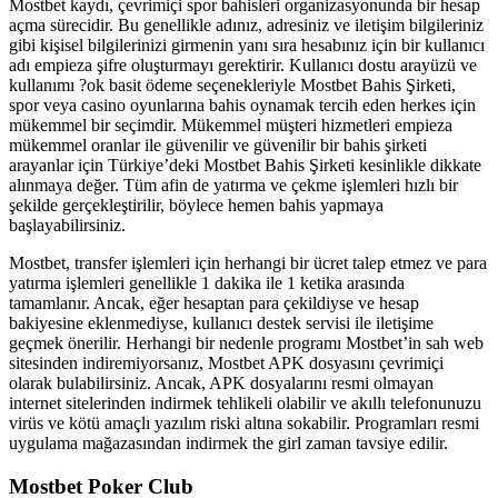
Mostbet kaydı, çevrimiçi spor bahisleri organizasyonunda bir hesap
açma sürecidir. Bu genellikle adınız, adresiniz ve iletişim bilgileriniz
gibi kişisel bilgilerinizi girmenin yanı sıra hesabınız için bir kullanıcı
adı empieza şifre oluşturmayı gerektirir. Kullanıcı dostu arayüzü ve
kullanımı ?ok basit ödeme seçenekleriyle Mostbet Bahis Şirketi,
spor veya casino oyunlarına bahis oynamak tercih eden herkes için
mükemmel bir seçimdir. Mükemmel müşteri hizmetleri empieza
mükemmel oranlar ile güvenilir ve güvenilir bir bahis şirketi
arayanlar için Türkiye’deki Mostbet Bahis Şirketi kesinlikle dikkate
alınmaya değer. Tüm afin de yatırma ve çekme işlemleri hızlı bir
şekilde gerçekleştirilir, böylece hemen bahis yapmaya
başlayabilirsiniz.
Mostbet, transfer işlemleri için herhangi bir ücret talep etmez ve para
yatırma işlemleri genellikle 1 dakika ile 1 ketika arasında
tamamlanır. Ancak, eğer hesaptan para çekildiyse ve hesap
bakiyesine eklenmediyse, kullanıcı destek servisi ile iletişime
geçmek önerilir. Herhangi bir nedenle programı Mostbet’in sah web
sitesinden indiremiyorsanız, Mostbet APK dosyasını çevrimiçi
olarak bulabilirsiniz. Ancak, APK dosyalarını resmi olmayan
internet sitelerinden indirmek tehlikeli olabilir ve akıllı telefonunuzu
virüs ve kötü amaçlı yazılım riski altına sokabilir. Programları resmi
uygulama mağazasından indirmek the girl zaman tavsiye edilir.
Mostbet Poker Club