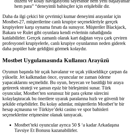
düzeni ve kolay navigasyonu sayesinde hem yeni başlayanlar
hem para” “deneyimli bahisçiler için erişilebilir dir.
Daha da ilgi çekici bir çevrimiçi kumar deneyimi arayanlar için
Mostbet-27, müşterilerine canlı krupiye seçenekleriyle gerçek
krupiyelere karşı oynama fırsatı da sunuyor. Müşteriler Blackjack,
Bakara ve Rulet gibi oyunlara kendi evlerinin rahatlığında
katılabilirler. Gerçek zamanlı olarak kart dağıtan veya çark çeviren
profesyonel krupiyelerle, canlı krupiye oyunlarının neden giderek
daha popüler hale geldiğini görmek kolaydır.
Mostbet Uygulamasında Kullanıcı Arayüzü
Oyunun başında bir uçak havalanır ve uçak yükseldikçe çarpan da
yükselir. Jet kalkmadan önce, oyuncular ne zaman ödeme
yapacaklarını seçmelidir. Bu oyun, heyecan ve basitliği bir araya
getirerek strateji ve şansın eşsiz bir birleşimini sunar. Türk
oyuncular, Mostbet’ten sorunsuz bir para çekme sürecini
kolaylaştıracak bu önerilere uyarak paralarına hızlı ve güvenli bir
şekilde erişebilirler. Bu kolay adımlar, müşterilerin Mostbet’te bir
hesap açmasına ve Türkiye’deki casino ve spor bahisleri
seçeneklerine erişmesine olanak tanıyacak.
Mostbet’teki oyuncular ayrıca 50 $ ‘a kadar Arkadaşına
Tavsiye Et Bonusu kazanabilirler.