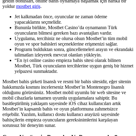
geldin bonusları, online bahis oynamaya başlamak için harika bir
yoldur
mostbet giriş
.
Jet kalkmadan önce, oyuncular ne zaman ödeme
yapacaklarını seçmelidir.
Bununla birlikte, Mostbet Casino’da oynamanın Türk
oyuncuların bilmesi gereken bazı avantajları vardır.
Uygulama, tercihiniz ne olursa olsun Mostbet’in tüm mobil
oyun ve spor bahisleri seçeneklerine erişmenizi sağlar.
Programı bulduktan sonra, güncellemeleri arayın ve ekrandaki
talimatları izleyerek mevcut olanları yükleyin.
“En iyi online casino empieza bahis sitesi olarak bilinen
Mostbet, Türk oyuncuların tercihlerine uygun geniş bir hizmet
yelpazesi sunmaktadır.
Mostbet bahis şirketi lisanslı ve resmi bir bahis sitesidir, eğer sitenin
hakkımızda kısmını incelerseniz Mostbet’in Montenegro lisanslı
olduğunu görürsünüz. Mostbet mobil uyumlu bir web sitesine ve
mobil cihazlarla tamamen uyumlu uygulamalara sahiptir. Bu
basitleştirilmiş yaklaşım sayesinde iOS cihaz kullanıcıları artık
Mostbet’in kapsamlı bahis ve oyun platformuna zahmetsizce
erişebilir. Yazılım, kullanıcı dostu kullanıcı arayüzü sayesinde
bahisçilerin empieza oyuncuların gereksinimlerini karşılayan
sorunsuz bir deneyim sunar.