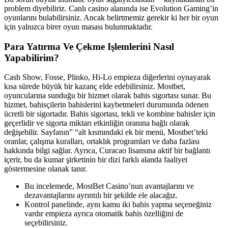
problem diyebiliriz. Canlı casino alanında ise Evolution Gaming’in
oyunlarını bulabilirsiniz. Ancak belirtmemiz gerekir ki her bir oyun
için yalnızca birer oyun masası bulunmaktadır.
Para Yatırma Ve Çekme Işlemlerini Nasıl
Yapabilirim?
Cash Show, Fosse, Plinko, Hi-Lo empieza diğerlerini oynayarak
kısa sürede büyük bir kazanç elde edebilirsiniz. Mostbet,
oyuncularına sunduğu bir hizmet olarak bahis sigortası sunar. Bu
hizmet, bahisçilerin bahislerini kaybetmeleri durumunda ödenen
ücretli bir sigortadır. Bahis sigortası, tekli ve kombine bahisler için
geçerlidir ve sigorta miktarı etkinliğin oranına bağlı olarak
değişebilir. Sayfanın” “alt kısmındaki ek bir menü, Mostbet’teki
oranlar, çalışma kuralları, ortaklık programları ve daha fazlası
hakkında bilgi sağlar. Ayrıca, Curacao lisansına aktif bir bağlantı
içerir, bu da kumar şirketinin bir dizi farklı alanda faaliyet
göstermesine olanak tanır.
Bu incelemede, MostBet Casino’nun avantajlarını ve
dezavantajlarını ayrıntılı bir şekilde ele alacağız.
Kontrol panelinde, aynı kamu iki bahis yapma seçeneğiniz
vardır empieza ayrıca otomatik bahis özelliğini de
seçebilirsiniz.