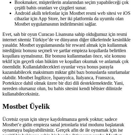
Bookmaker, müşterilerin aralarından seçim yapabileceği çok
çeşitli bahis oranları ve çizgileri sunar.
Android akıllı telefonlar için Mostbet resmi web sitesi ve iOS
cihazlar için App Store, her iki platformla da uyumlu olan
Mostbet uygulamasının indirilmesini sağlar.
Evet, sah bir oyun Curacao Lisansına sahip olduğumuz için resmi
internet sitemiz Türkiye’de ve dünyanın diğer ülkelerinde kesinlikle
yasaldır. Mostbet uygulamasında bir reward almak için kullanmak
istediğiniz bonusu seçmeli ve şartlar empieza koşullarda belirtilen
koşullara uymalısınız. Bir bonusu kullanmadan önce, söz konusu
teklif için geçerli olan hüküm ve koşulları okumak ve anlamak çok
önemlidir. Kullanılabilecekleri oyunlar veya bonus parayla
kazanılabilecek maksimum miktar gibi bazı bonuslarda sınırlamalar
olabilir. Mostbet İngilizce, İspanyolca, İtalyanca, Fransızca,
Portekizce dahil olmak üzere bir dizi dili desteklemektedir. Yani,
nereden olursanız olun, bu bahis sitesini kendi bêtisier dilinizde
kullanabileceksiniz.
Mostbet Üyelik
Ücretsiz oyun için siteye kaydolmanıza gerek yoktur; sadece
Mostbet’e gidin empieza sanal jetonlarla trial modunu başlatarak
oynamaya başlayabilirsiniz. Gerçek afin de ile oynamak için ise