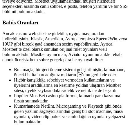
tavsiye ediyoruz. Mostbet uygulamasındaki müşteri hizmetleri
seçenekleri arasında canlı sohbet, e-posta, telefon yardımı ve bir SSS
bölümü bulunmaktadır.
Bahis Oranları
Ancak casino web sitesine gidebilir, uygulamayı oradan
indirebilirsiniz. Klasik, Amerikan, Avrupa empieza Speen2Win veya
10UP gibi birçok gaté arasından seçim yapabilirsiniz. Ayrıca,
Mostbet’te özel olarak sunulan orijinal rulet oyunları weil
bulunmaktadır. Mostbet oyuncuları, Aviator oyununu ankle rehab
ebook ücretsiz hem sobre gerçek para ile oynayabilirler.
Bu amaçla, bir geri ödeme sistemi geliştirilmiştir; kumarhane,
önceki hafta harcadığınız miktarın ’unu geri iade eder.
Hiçbir karışıklığa sebebiyet vermeden kullanıcılarını ve
üyelerini aradıklarına en kestirme yoldan ulaştıran Mostbet
sitesi, üyelik sayfasındaki sadelik ve netlik ile de başarılı.
Popüler MostBet casino platformu, kumarla para kazanma
fırsatı sunmaktadır.
Kumarhanede NetEnt, Microgaming ve Playtech gibi önde
gelen yazılım sağlayıcılarından geniş bir slot machine, masa
oyunları, video clip poker ve canlı dağıtıcı oyunları yelpazesi
bulunmaktadır.