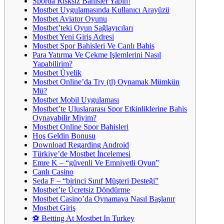
Sporda Risksiz Bahisler Yapın!
Mostbet Uygulamasında Kullanıcı Arayüzü
Mostbet Aviator Oyunu
Mostbet’teki Oyun Sağlayıcıları
Mostbet Yeni Giriş Adresi
Mostbet Spor Bahisleri Ve Canlı Bahis
Para Yatırma Ve Çekme Işlemlerini Nasıl
Yapabilirim?
Mostbet Üyelik
Mostbet Online’da Try (tl) Oynamak Mümkün
Mü?
Mostbet Mobil Uygulaması
Mostbet’te Uluslararası Spor Etkinliklerine Bahis
Oynayabilir Miyim?
Mostbet Online Spor Bahisleri
Hoş Geldin Bonusu
Download Regarding Android
Türkiye’de Mostbet İncelemesi
Emre K – “güvenli Ve Emniyetli Oyun”
Canlı Casino
Seda F – “birinci Sınıf Müşteri Desteği”
Mostbet’te Ücretsiz Döndürme
Mostbet Casino’da Oynamaya Nasıl Başlanır
Mostbet Giriş
⚽ Betting At Mostbet In Turkey