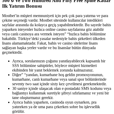
500 ₺ Ve Two Hundred And Fifty Free Spine Kadar
Ilk Yatırım Bonusu
Mostbet’in müşteri memnuniyeti için pek çok para yatırma ve para
çekme seçeneği vardır. Mostbet sitesinde kullanıcılar istedikleri
sayfalar arasında da kolayca geçiş yapabilmektedir. Bu sayede bahis
yaparken isteyenler hızlıca online casino sayfalarına göz atabilir
veya canlı casinoya ara vermek isteyen” “hızlıca bahis bölümüne
bakabilir. Türkiye’deki yasalar nedeniyle bahis şirketleri ülkeden
lisans alamamaktadır. Fakat, bahis ve casino sitelerine lisans
sağlayan başka yerler vardır ve bu lisanslar bütün dünyada
geçmektedir.
Ayrıca, sorularınızın çoğunu yanıtlayabilecek kapsamlı bir
SSS bölümüne sahiptirler, böylece müşteri hizmetleri
ekibinden bir yanıt beklemek zorunda kalmazsınız.
Diğer” “yandan, kumarhane hoş geldin promosyonunun,
kumarhane, canlı kumarhane veya sanal spor bölümlerinde
seventy two saat içinde sixty kez çevrilmesi gerekmektedir.
30 saniye içinde ulaşacak olan e-postadaki SMS kodunu veya
bağlantıyı kullanmak suretiyle şifreyi sıfırlamanız ve yeni bir
tane oluşturmanız gerekir.
Ayrıca bahis yaparken, casinoda oyun oynarken, pra
yatırırken ya de uma para çekerken sobre bu işlevsellik
görülür.