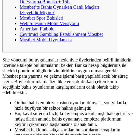
De Yatırma Bonusu + 15fs
Mostbet’te Bahis Oynarken Canlı Maçları
Izleyebilir Miyim?
Mostbet Spor Bahisleri
Web Sitesinin Mobil Versiyonu
Amerikan Futbolu
Çevrimiçi Gambling Establishment Mostbet
Mostbet Mobil Uygulaması
Site yönetimi bu uygulamalar nedeniyle üyelerinden belirli limitlerin
üzerinde talepte bulunmalarını bekler. Banka hesap bilgileriniz ile
sitedeki pourtour bilgilerinizin birbirine uygun olması gerekir.
Mostbet para yatırma ve çekme işlemi basit yapılabilecek bir süreç
içerir. Böyle durumlarda özellikle en çok dikkati çeken konu
seçtiğiniz bahis oyunlarının karşılaşmalarını canlı olarak takip
edebilmektir.
Online bahis empieza casino oyunları dünyası, son yıllarda
hızla büyüyen bir sektör haline gelmiştir.
Bu, kayıt sürecini hızlı, kolay empieza kullanışlı hale getirir ve
müşterilerin anında bahis oynamaya empieza platformun
keyfini çıkarmaya başlamasına olanak tanır.
Mostbet hakkında sıkça sorulan bu soruların cevaplarını