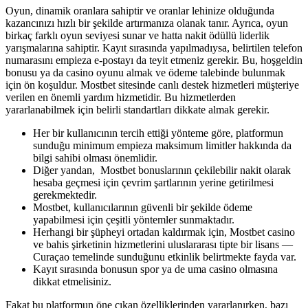
Oyun, dinamik oranlara sahiptir ve oranlar lehinize olduğunda
kazancınızı hızlı bir şekilde artırmanıza olanak tanır. Ayrıca, oyun
birkaç farklı oyun seviyesi sunar ve hatta nakit ödüllü liderlik
yarışmalarına sahiptir. Kayıt sırasında yapılmadıysa, belirtilen telefon
numarasını empieza e-postayı da teyit etmeniz gerekir. Bu, hoşgeldin
bonusu ya da casino oyunu almak ve ödeme talebinde bulunmak
için ön koşuldur. Mostbet sitesinde canlı destek hizmetleri müşteriye
verilen en önemli yardım hizmetidir. Bu hizmetlerden
yararlanabilmek için belirli standartları dikkate almak gerekir.
Her bir kullanıcının tercih ettiği yönteme göre, platformun
sunduğu minimum empieza maksimum limitler hakkında da
bilgi sahibi olması önemlidir.
Diğer yandan, Mostbet bonuslarının çekilebilir nakit olarak
hesaba geçmesi için çevrim şartlarının yerine getirilmesi
gerekmektedir.
Mostbet, kullanıcılarının güvenli bir şekilde ödeme
yapabilmesi için çeşitli yöntemler sunmaktadır.
Herhangi bir şüpheyi ortadan kaldırmak için, Mostbet casino
ve bahis şirketinin hizmetlerini uluslararası tipte bir lisans —
Curaçao temelinde sunduğunu etkinlik belirtmekte fayda var.
Kayıt sırasında bonusun spor ya de uma casino olmasına
dikkat etmelisiniz.
Fakat bu platformun öne çıkan özelliklerinden yararlanırken, bazı