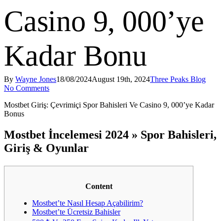
Casino 9, 000’ye
Kadar Bonu
By
Wayne Jones
18/08/2024
August 19th, 2024
Three Peaks Blog
No Comments
Mostbet Giriş: Çevrimiçi Spor Bahisleri Ve Casino 9, 000’ye Kadar
Bonus
Mostbet İncelemesi 2024 » Spor Bahisleri,
Giriş & Oyunlar
Content
Mostbet’te Nasıl Hesap Açabilirim?
Mostbet’te Ücretsiz Bahisler