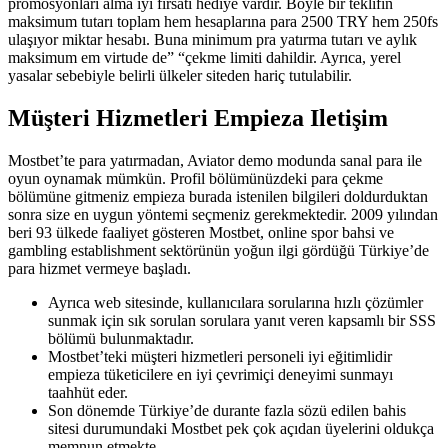
promosyonları alma iyi fırsatı hediye vardır. Böyle bir teklifin
maksimum tutarı toplam hem hesaplarına para 2500 TRY hem 250fs
ulaşıyor miktar hesabı. Buna minimum pra yatırma tutarı ve aylık
maksimum em virtude de” “çekme limiti dahildir. Ayrıca, yerel
yasalar sebebiyle belirli ülkeler siteden hariç tutulabilir.
Müşteri Hizmetleri Empieza Iletişim
Mostbet’te para yatırmadan, Aviator demo modunda sanal para ile
oyun oynamak mümkün. Profil bölümünüzdeki para çekme
bölümüne gitmeniz empieza burada istenilen bilgileri doldurduktan
sonra size en uygun yöntemi seçmeniz gerekmektedir. 2009 yılından
beri 93 ülkede faaliyet gösteren Mostbet, online spor bahsi ve
gambling establishment sektörünün yoğun ilgi gördüğü Türkiye’de
para hizmet vermeye başladı.
Ayrıca web sitesinde, kullanıcılara sorularına hızlı çözümler
sunmak için sık sorulan sorulara yanıt veren kapsamlı bir SSS
bölümü bulunmaktadır.
Mostbet’teki müşteri hizmetleri personeli iyi eğitimlidir
empieza tüketicilere en iyi çevrimiçi deneyimi sunmayı
taahhüt eder.
Son dönemde Türkiye’de durante fazla sözü edilen bahis
sitesi durumundaki Mostbet pek çok açıdan üyelerini oldukça
memnun etmekte.