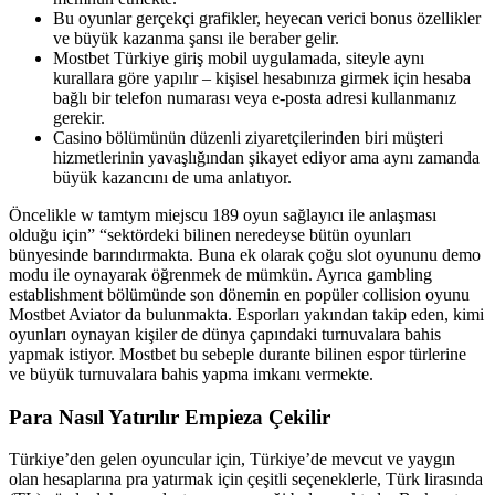
Bu oyunlar gerçekçi grafikler, heyecan verici bonus özellikler
ve büyük kazanma şansı ile beraber gelir.
Mostbet Türkiye giriş mobil uygulamada, siteyle aynı
kurallara göre yapılır – kişisel hesabınıza girmek için hesaba
bağlı bir telefon numarası veya e-posta adresi kullanmanız
gerekir.
Casino bölümünün düzenli ziyaretçilerinden biri müşteri
hizmetlerinin yavaşlığından şikayet ediyor ama aynı zamanda
büyük kazancını de uma anlatıyor.
Öncelikle w tamtym miejscu 189 oyun sağlayıcı ile anlaşması
olduğu için” “sektördeki bilinen neredeyse bütün oyunları
bünyesinde barındırmakta. Buna ek olarak çoğu slot oyununu demo
modu ile oynayarak öğrenmek de mümkün. Ayrıca gambling
establishment bölümünde son dönemin en popüler collision oyunu
Mostbet Aviator da bulunmakta. Esporları yakından takip eden, kimi
oyunları oynayan kişiler de dünya çapındaki turnuvalara bahis
yapmak istiyor. Mostbet bu sebeple durante bilinen espor türlerine
ve büyük turnuvalara bahis yapma imkanı vermekte.
Para Nasıl Yatırılır Empieza Çekilir
Türkiye’den gelen oyuncular için, Türkiye’de mevcut ve yaygın
olan hesaplarına pra yatırmak için çeşitli seçeneklerle, Türk lirasında