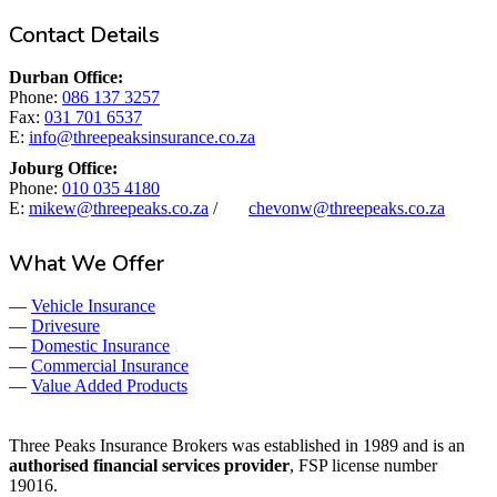
Contact Details
Durban Office:
Phone:
086 137 3257
Fax:
031 701 6537
E:
info@threepeaksinsurance.co.za
Joburg Office:
Phone:
010 035 4180
E:
mikew@threepeaks.co.za
/
chevonw@threepeaks.co.za
What We Offer
—
Vehicle Insurance
—
Drivesure
—
Domestic Insurance
—
Commercial Insurance
—
Value Added Products
Three Peaks Insurance Brokers was established in 1989 and is an
authorised financial services provider
, FSP license number
19016.