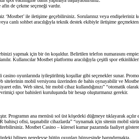
da spor etkinliğine bahis yapmaya başlayabilirsiniz.
 afin de çekme seçeneği vardır.
iz ‘Mostbet’ ile iletişime geçebilirsiniz. Sorularınız veya endişelerin
 veya canlı sohbet aracılığıyla teknik destek ekibiyle iletişime geçmekt
inizi yapmak için bir ön koşuldur. Belirtilen telefon numarasını empie
lanılır. Kullanıcılar Mostbet platformu aracılığıyla çeşitli spor etkinlikle
irli casino oyunlarında iyileştirilmiş koşullar gibi seçenekler sunar. 
web sitelerinin mobil versiyonu üzerinden de bahis oynayabilir ve Mostbe
 ziyaret edin. Web sitesi, bir mobil cihaz kullandığınızı” “otomatik ol
vrimiçi spor bahisleri kuruluşunda bir hesap oluşturmanız gerekir.
ır. Programın ana menüsü sol üst köşedeki düğmeye tıklayarak açılır em
 TR bahisçi ofisi, taşınabilir cihazlarda” “oynamak için sitenin mobil
ndirebilirsiniz. Mostbet Casino – küresel kumar pazarında faaliyet göste
tördeki bilinen neredeyse bütün oyunları bünyesinde barındırmakta.