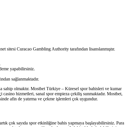
 net sitesi Curacao Gambling Authority tarafından lisanslanmıştır.
.
deme yapabilirsiniz.
fından sağlanmaktadır.
hip olmaktır. Mostbet Türkiye – Küresel spor bahisleri ve kumar
içi casino hizmetleri, sanal spor empieza çekiliş sunmaktadır. Mostbet,
isinde afin de yatırma ve çekme işlemleri çok uygundur.
rtık çok sayıda spor etkinliğine bahis yapmaya başlayabilirsiniz. Para