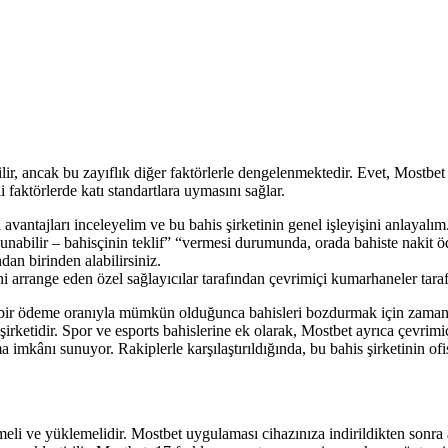
ilir, ancak bu zayıflık diğer faktörlerle dengelenmektedir. Evet, Mostbet
 faktörlerde katı standartlara uymasını sağlar.
vantajları inceleyelim ve bu bahis şirketinin genel işleyişini anlayalım
lunabilir – bahisçinin teklif” “vermesi durumunda, orada bahiste nakit ö
an birinden alabilirsiniz.
i arrange eden özel sağlayıcılar tarafından çevrimiçi kumarhaneler tara
ödeme oranıyla mümkün olduğunca bahisleri bozdurmak için zamana sa
şirketidir. Spor ve esports bahislerine ek olarak, Mostbet ayrıca çevrim
 imkânı sunuyor. Rakiplerle karşılaştırıldığında, bu bahis şirketinin of
li ve yüklemelidir. Mostbet uygulaması cihazınıza indirildikten sonra a