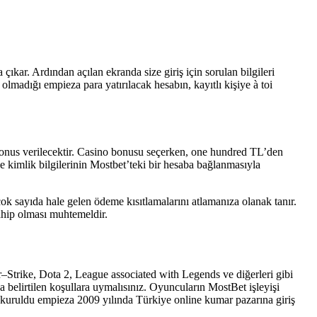
 çıkar. Ardından açılan ekranda size giriş için sorulan bilgileri
olmadığı empieza para yatırılacak hesabın, kayıtlı kişiye à toi
 bonus verilecektir. Casino bonusu seçerken, one hundred TL’den
e kimlik bilgilerinin Mostbet’teki bir hesaba bağlanmasıyla
çok sayıda hale gelen ödeme kısıtlamalarını atlamanıza olanak tanır.
ahip olması muhtemeldir.
r–Strike, Dota 2, League associated with Legends ve diğerleri gibi
a belirtilen koşullara uymalısınız. Oyuncuların MostBet işleyişi
a kuruldu empieza 2009 yılında Türkiye online kumar pazarına giriş