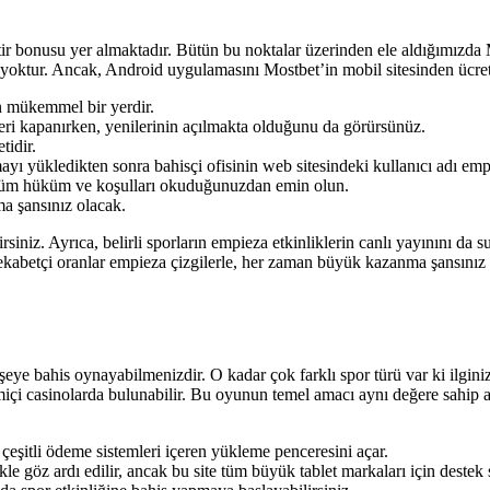
tir bonusu yer almaktadır. Bütün bu noktalar üzerinden ele aldığımızda M
yoktur. Ancak, Android uygulamasını Mostbet’in mobil sitesinden ücretsiz
in mükemmel bir yerdir.
eri kapanırken, yenilerinin açılmakta olduğunu da görürsünüz.
tidir.
 yükledikten sonra bahisçi ofisinin web sitesindeki kullanıcı adı empiez
li tüm hüküm ve koşulları okuduğunuzdan emin olun.
ma şansınız olacak.
irsiniz. Ayrıca, belirli sporların empieza etkinliklerin canlı yayınını da
, rekabetçi oranlar empieza çizgilerle, her zaman büyük kazanma şansın
şeye bahis oynayabilmenizdir. O kadar çok farklı spor türü var ki ilgin
çi casinolarda bulunabilir. Bu oyunun temel amacı aynı değere sahip a 
eşitli ödeme sistemleri içeren yükleme penceresini açar.
e göz ardı edilir, ancak bu site tüm büyük tablet markaları için destek 