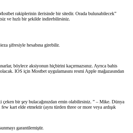
ostbet rakiplerinin ilerisinde bir sitedir. Orada bulunabilecek”
 ve hızlı bir şekilde indirebilirsiniz.
a şifresiyle hesabına girebilir.
 sunarlar, böylece aksiyonun hiçbirini kaçırmazsınız. Ayrıca bahis
ız olacak. IOS için Mostbet uygulamasını resmi Apple mağazasından
izi çeken bir şey bulacağınızdan emin olabilirsiniz. ” – Mike. Dünya
few kart elde etmektir (aynı türden three or more veya ardışık
sunmayı garantilemiştir.