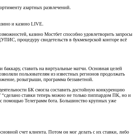
сортименту азартных развлечений.
азино и казино LIVE.
возможностей, казино Мостбет способно удовлетворить запросы
ЦУПИС, процедуру свидетельств в букмекерской конторе всё
ли баккару, ставить на виртуальные матчи. Основная целей
позволяли пользователям из известных регионов продолжать
ложение, розыгрыши, программа беззаветной.
 деятельности БК смогла составить достойную конкуренцию
“сделано ставки теперь можно не только пиппардом ПК, но и
ло с помощью Телеграмм бота. Большинство крупных уже
сновной счет клиента. Потом он мог делать с их ставки, либо