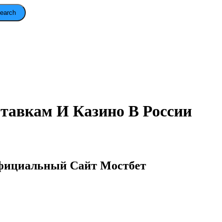
earch
Ставкам И Казино В России
 Официальный Сайт Мостбет