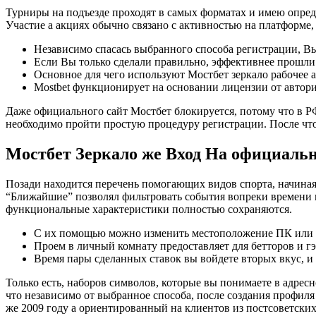
Турниры на подъезде проходят в самых форматах и имею опред
Участие а акциях обычно связано с активностью на платформе, 
Независимо спасась выбранного способа регистрации, Вы
Если Вы только сделали правильно, эффективнее прошли 
Основное для чего используют Мостбет зеркало рабочее а
Mostbet функционирует на основании лицензии от автори
Даже официального сайт Мостбет блокируется, потому что в РФ
необходимо пройти простую процедуру регистрации. После чтоб
Мостбет Зеркало же Вход На официальн
Позади находится перечень помогающих видов спорта, начиная
“Ближайшие” позволял фильтровать события вопреки времени н
функциональные характеристики полностью сохраняются.
С их помощью можно изменить местоположение ПК или но
Проем в личный комнату предоставляет для бетторов и г
Время пары сделанных ставок вы войдете вторых вкус, и 
Только есть, наборов символов, которые вы понимаете в адрес
что независимо от выбранное способа, после создания профил
же 2009 году а ориентированный на клиентов из постсоветских