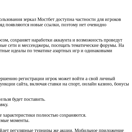
льзования зеркал Мостбет доступна частности для игроков
ряд появляются новые ссылки, поэтому нет очевидно
рсом, сохраняет наработки аккаунта и возможность проведут
ные сети и мессенджеры, посещать тематические форумы. На
стные идеалы по тематике азартных игр и одинаковыми
вершению регистрации игрок может войти а свой личный
ункции сайта, включая ставки на спорт, онлайн казино, бонусы
льзя будет поставить.
вку.
е характеристики полностью сохраняются.
чимые моменты.
ойдет регулярные турниры же акции. Мобильное приложение