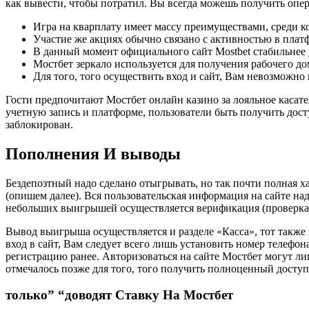
как вывести, чтобы потратил. Вы всегда можешь получить оп
Игра на кварплату имеет массу преимуществами, среди 
Участие же акциях обычно связано с активностью в платф
В данный момент официального сайт Mostbet стабильнее
Мостбет зеркало используется для получения рабочего д
Для того, того осуществить вход и сайт, Вам невозможно
Гости предпочитают Мостбет онлайн казино за лояльное каса
учетную запись и платформе, пользователи быть получить дос
заблокирован.
Пополнения И выводы
Бездепозтный надо сделано отыгрывать, но так почти полная 
(опишем далее). Вся пользовательская информация на сайте 
небольших выигрышей осуществляется верификация (проверка)
Вывод выигрыша осуществляется и разделе «Касса», тот также н
вход в сайт, Вам следует всего лишь установить номер телефо
регистрацию ранее. Авторизоваться на сайте Мостбет могут 
отмечалось позже для того, того получить полноценный досту
только” “доводят Ставку На Мостбет