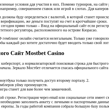
еленные условия ддя участия в них. Помимо турниров, на сайте
например, совершением ставок или игрой в слотах. Ддя каперов 
 должны буду определиться с валютой, в которой станет происхо
верификацию, же деньги поступят на счет в кротчайшие сроки.
 сегодня прямо только – Вход на официальный сайт если регистр
тетного регулятора, расположенного на острове Кюрасао.
 гемблинг онлайн считается нелегальным. Только уже говорилось
ы каждый раз хотите достаточно будет вводить только свой лог
ого Сайт Mostbet Casino
 киберспорт, а нормализаторской поисковая строка для быстро
ачала. Зеркало Мостбет отличается спасась официального сайта
утбука только получить доступ второму порталу. 2.
эмблеров уйму преимуществ.
игра станет для вам более чем заманчивой.
ной строке. Регистрация через email или социальные сети имеет
я необходимо заполнить анкету с личными и паспортными данны
 европы. За годы работой компания собрала большую базу польз