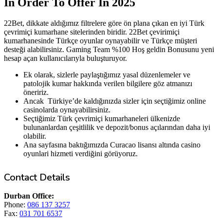
In Order To Offer In 2025
22Bet, dikkate aldığımız filtrelere göre ön plana çıkan en iyi Türk
çevrimiçi kumarhane sitelerinden biridir. 22Bet çevirimiçi
kumarhanesinde Türkçe oyunlar oynayabilir ve Türkçe müşteri
desteği alabilirsiniz. Gaming Team %100 Hoş geldin Bonusunu yeni
hesap açan kullanıcılarıyla buluşturuyor.
Ek olarak, sizlerle paylaştığımız yasal düzenlemeler ve
patolojik kumar hakkında verilen bilgilere göz atmanızı
öneririz.
Ancak Türkiye’de kaldığınızda sizler için seçtiğimiz online
casinolarda oynayabilirsiniz.
Seçtiğimiz Türk çevrimiçi kumarhaneleri ülkenizde
bulunanlardan çeşitlilik ve depozit/bonus açılarından daha iyi
olabilir.
Ana sayfasına baktığımızda Curacao lisansı altında casino
oyunlari hizmeti verdiğini görüyoruz.
Contact Details
Durban Office:
Phone:
086 137 3257
Fax:
031 701 6537