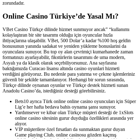
zorundadır.
Online Casino Türkiye’de Yasal Mı?
VBet Casino Türkçe dilinde hizmet sunmuyor ancak” “kullanımı
kolaylaştıran bir site tasarımı olduğu için oyuncular hızla
ihtiyaçlarına ulaşabilir. VBet, 500 Dolar’a kadar %100 hoş geldin
bonusunun yanında sadakat ve yeniden yükleme bonuslarini da
oyunculara sunuyor. Bu top oy alan çevrimiçi kumarhanede zaman
formatınızı ayarlayabilir, fikstürlerin tasarımını de uma modern,
Asyalı ya da klasik olarak seçebiliyorsunuz. Ana sayfasına
baktığımızda Curacao lisansı altında casino oyunlari hizmeti
verdiğini görüyoruz. Bu nedenle para yatırma ve çekme işlemleriniz
güvenli bir şekilde tamamlanıyor. Herhangi bir sorun sırasında,
Türkçe dilinde oynanan oyunlar ve Türkçe destek hizmeti sunan
Anadolu Casino’da, istediğiniz desteği görebilirsiniz.
Bets10 ayrıca Türk online online casino oyuncuları için Süper
Lig’e her hafta bedava bahis oynama şansı sunuyor.
Yardımsever ve kibar olan Türkçe müşteri desteği de 1xSlots
online casino sitesinin gurur duyduğu özellikleri arasında yer
alıyor.
VIP müşterilere özel fırsatları da sunmaktan gurur duyan
Game playing Club, online casinosu gözden kaçmış