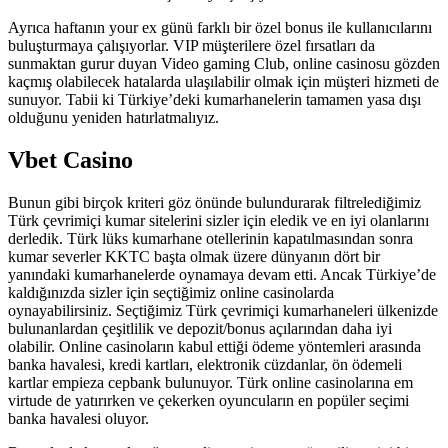
Ayrıca haftanın your ex günü farklı bir özel bonus ile kullanıcılarını
buluşturmaya çalışıyorlar. VIP müşterilere özel fırsatları da
sunmaktan gurur duyan Video gaming Club, online casinosu gözden
kaçmış olabilecek hatalarda ulaşılabilir olmak için müşteri hizmeti de
sunuyor. Tabii ki Türkiye’deki kumarhanelerin tamamen yasa dışı
olduğunu yeniden hatırlatmalıyız.
Vbet Casino
Bunun gibi birçok kriteri göz önünde bulundurarak filtrelediğimiz
Türk çevrimiçi kumar sitelerini sizler için eledik ve en iyi olanlarını
derledik. Türk lüks kumarhane otellerinin kapatılmasından sonra
kumar severler KKTC başta olmak üzere dünyanın dört bir
yanındaki kumarhanelerde oynamaya devam etti. Ancak Türkiye’de
kaldığınızda sizler için seçtiğimiz online casinolarda
oynayabilirsiniz. Seçtiğimiz Türk çevrimiçi kumarhaneleri ülkenizde
bulunanlardan çeşitlilik ve depozit/bonus açılarından daha iyi
olabilir. Online casinoların kabul ettiği ödeme yöntemleri arasında
banka havalesi, kredi kartları, elektronik cüzdanlar, ön ödemeli
kartlar empieza cepbank bulunuyor. Türk online casinolarına em
virtude de yatırırken ve çekerken oyuncuların en popüler seçimi
banka havalesi oluyor.