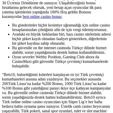
30 Ücretsiz Döndürme de sunuyor. Ulaşabileceğiniz bonus
fırsatlarına gelecek olursak, yeni hesap açan oyuncular ilk para
yatırma işlemlerini yaptığında 100% Hoş geldin Bonusu
kazanıyorlar
best online casino bonus
.
Bu gönderimler hiçbir kesintiye uğramadığı için online casino
hesaplarınızdan çektiğiniz afin de için vergi ödemiyorsunuz.
Aradaki en büyük farklardan biri, bazı casino sitelerinin adresi
hiçbir şirket kaydı olmadan faaliyet gösterirken, diğerlerinin
bir şirket kaydına sahip olmasıdır.
Bu güvenilir on the internet casinoda Türkçe dilinde hizmet
alabilir, sorun yaşadığınızda destek hattını kullanabilirsiniz.
Oyun severler Webby Position, Gaming Club ahora da
CasinoMaxi gibi güvenilir Türkçe çevrimiçi kumarhanelerde
buluşabilir.
“Bets10, bahsettiğimiz kriterleri karşılayan en iyi Türk çevrimiçi
kumarhaneleri arasına adını yazdırıyor. Bu seçenekler arasında
200Türk Lirası’na kadar %200 Bonus, 1000 Türk Lirası’na kadar
%100 Bonus gibi yatırdığınız parayı ikiye üçe katlayan kampanyalar
va. Bu güvenilir online casinoda Türkçe dilinde hizmet alabilir,
sorun yaşadığınızda destek hattını kullanabilirsiniz. Bets10 ayrıca
Türk online online casino oyuncuları için Süper Lig’e her hafta
bedava bahis oynama şansı sunuyor. Üstelik canlı casino heyecanını
yaşayabilir, Türk pokeri, sanal spor oyunlari, rulet ve slot machine