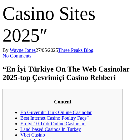
Casino Sites
2025″
By
Wayne Jones
27/05/2025
Three Peaks Blog
No Comments
“En İyi Türkiye On The Web Casinolar
2025-top Çevrimiçi Casino Rehberi
Content
En Güvenilir Türk Online Casinolar
Best Internet Casino Poultry Faqs”
En Iyi 10 Türk Online Casinoları
Land-based Casinos In Turkey
Vbet Casino