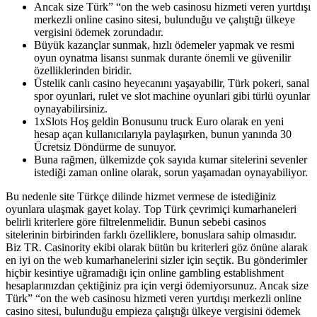
Ancak size Türk” “on the web casinosu hizmeti veren yurtdışı
merkezli online casino sitesi, bulunduğu ve çalıştığı ülkeye
vergisini ödemek zorundadır.
Büyük kazançlar sunmak, hızlı ödemeler yapmak ve resmi
oyun oynatma lisansı sunmak durante önemli ve güvenilir
özelliklerinden biridir.
Üstelik canlı casino heyecanını yaşayabilir, Türk pokeri, sanal
spor oyunlari, rulet ve slot machine oyunlari gibi türlü oyunlar
oynayabilirsiniz.
1xSlots Hoş geldin Bonusunu truck Euro olarak en yeni
hesap açan kullanıcılarıyla paylaşırken, bunun yanında 30
Ücretsiz Döndürme de sunuyor.
Buna rağmen, ülkemizde çok sayıda kumar sitelerini sevenler
istediği zaman online olarak, sorun yaşamadan oynayabiliyor.
Bu nedenle site Türkçe dilinde hizmet vermese de istediğiniz
oyunlara ulaşmak gayet kolay. Top Türk çevrimiçi kumarhaneleri
belirli kriterlere göre filtrelenmelidir. Bunun sebebi casinos
sitelerinin birbirinden farklı özelliklere, bonuslara sahip olmasıdır.
Biz TR. Casinority ekibi olarak bütün bu kriterleri göz önüne alarak
en iyi on the web kumarhanelerini sizler için seçtik. Bu gönderimler
hiçbir kesintiye uğramadığı için online gambling establishment
hesaplarınızdan çektiğiniz pra için vergi ödemiyorsunuz. Ancak size
Türk” “on the web casinosu hizmeti veren yurtdışı merkezli online
casino sitesi, bulunduğu empieza çalıştığı ülkeye vergisini ödemek