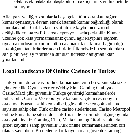
olabilecek hatalarda ulaşılabilir olmak için müşteri hizmeti de
sunuyor.
Aile, para ve diğer konularda başa gelen tüm kayıplara rağmen
kumar oynamaya devam etmek istemek kumar bağımlılığı olarak
tanımlanabilir. Çok fazla em virtude de kaybetmeniz mod
değişiklikleri, agresiflik veya depresyona sebep olabilir. Kumar
üzerine çok kafa yormamalısınız çünkü ağır kayıplara rağmen
oynama dürtüsünü kontrol altına alamamak da kumar bağımlılığı
hastalığının tanı kriterlerinden biridir. Ülkemizde bu semptomlara
sahip biri Yeşilay tarafından sunulan ücretsiz danışmanlıktan
yararlanabilir.
Legal Landscape Of Online Casinos In Turkey
Türkiye’nin durante iyi online kumarhanelerini bu yazımızda sizler
için derledik. Oyun severler Webby Slot, Gaming Club ya da
CasinoMaxi gibi güvenilir Türkçe çevrimiçi kumarhanelerde
buluşabilir. Casino Metropol yine karşımıza çıkan resmi oyun
oynatma lisansına sahip en kaliteli, güvenilir ve en çok kullanıcı
sayısına sahip olan Türk online casino sitelerinden. Casino Metropol
online kumarhane sitesinde Türk Lirası ile birbirinden ilginç oyunlar
oynayabilirsiniz. Gaming Club, Malta Gaming Otoritesi altında
şirket kaydına sahip güvenilir Türk online kumarhanelerinden biri
olarak sayılabilir. Bu nedenle Türk oyuncuları güvenle Gaming