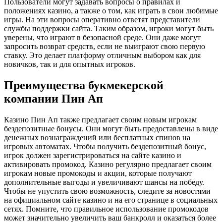
Пользователи могут задавать вопросы о правилах и
положениях казино, а также о том, как играть в свои любимые
игры. На эти вопросы оперативно ответят представители
службы поддержки сайта. Таким образом, игроки могут быть
уверены, что играют в безопасной среде. Они даже могут
запросить возврат средств, если не выиграют свою первую
ставку. Это делает платформу отличным выбором как для
новичков, так и для опытных игроков.
Преимущества букмекерской
компании Пин Ап
Казино Пин Ап также предлагает своим новым игрокам
бездепозитные бонусы. Они могут быть предоставлены в виде
денежных вознаграждений или бесплатных спинов на
игровых автоматах. Чтобы получить бездепозитный бонус,
игрок должен зарегистрироваться на сайте казино и
активировать промокод. Казино регулярно предлагает своим
игрокам новые промокоды и акции, которые получают
дополнительные выгоды и увеличивают шансы на победу.
Чтобы не упустить свою возможность, следите за новостями
на официальном сайте казино и на его странице в социальных
сетях. Помните, что правильное использование промокодов
может значительно увеличить ваш банкролл и оказаться более