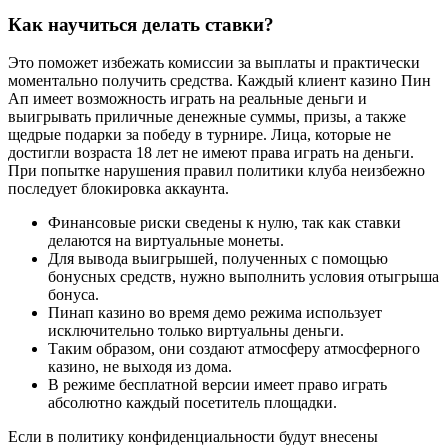
Как научиться делать ставки?
Это поможет избежать комиссии за выплаты и практически
моментально получить средства. Каждый клиент казино Пин
Ап имеет возможность играть на реальные деньги и
выигрывать приличные денежные суммы, призы, а также
щедрые подарки за победу в турнире. Лица, которые не
достигли возраста 18 лет не имеют права играть на деньги.
При попытке нарушения правил политики клуба неизбежно
последует блокировка аккаунта.
Финансовые риски сведены к нулю, так как ставки
делаются на виртуальные монеты.
Для вывода выигрышей, полученных с помощью
бонусных средств, нужно выполнить условия отыгрыша
бонуса.
Пинап казино во время демо режима использует
исключительно только виртуальны деньги.
Таким образом, они создают атмосферу атмосферного
казино, не выходя из дома.
В режиме бесплатной версии имеет право играть
абсолютно каждый посетитель площадки.
Если в политику конфиденциальности будут внесены