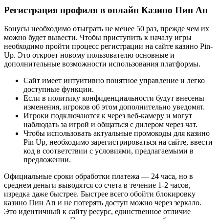
Регистрация профиля в онлайн Казино Пин Ап
Бонусы необходимо отыграть не менее 50 раз, прежде чем их
можно будет вывести. Чтобы приступить к началу игры
необходимо пройти процесс регистрации на сайте казино Pin-
Up. Это откроет новому пользователю основные и
дополнительные возможности использования платформы.
Сайт имеет интуитивно понятное управление и легко
доступные функции.
Если в политику конфиденциальности будут внесены
изменения, игроков об этом дополнительно уведомят.
Игроки подключаются к через веб-камеру и могут
наблюдать за игрой и общаться с дилером через чат.
Чтобы использовать актуальные промокоды для казино
Pin Up, необходимо зарегистрироваться на сайте, ввести
код в соответствии с условиями, предлагаемыми в
предложении.
Официальные сроки обработки платежа — 24 часа, но в
среднем деньги выводятся со счета в течение 1-2 часов,
изредка даже быстрее. Быстрее всего обойти блокировку
казино Пин Ап и не потерять доступ можно через зеркало.
Это идентичный к сайту ресурс, единственное отличие