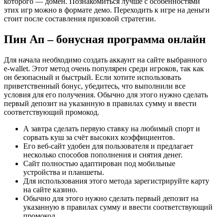
которого — домен. Познакомиться лучше с особенностями
этих игр можно в формате демо. Переходить к игре на деньги
стоит после составления призовой стратегии.
Пин Ап – бонусная программа онлайн
Для начала необходимо создать аккаунт на сайте выбранного
e-wallet. Этот метод очень популярен среди игроков, так как
он безопасный и быстрый. Если хотите использовать
приветственный бонус, убедитесь, что выполнили все
условия для его получения. Обычно для этого нужно сделать
первый депозит на указанную в правилах сумму и ввести
соответствующий промокод.
А завтра сделать первую ставку на любимый спорт и
сорвать куш за счёт высоких коэффициентов.
Его веб-сайт удобен для пользователя и предлагает
несколько способов пополнения и снятия денег.
Сайт полностью адаптирован под мобильные
устройства и планшеты.
Для использования этого метода зарегистрируйте карту
на сайте казино.
Обычно для этого нужно сделать первый депозит на
указанную в правилах сумму и ввести соответствующий
промокод.