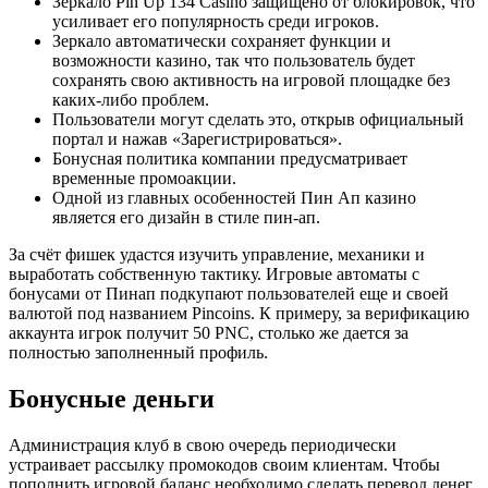
Зеркало Pin Up 134 Casino защищено от блокировок, что
усиливает его популярность среди игроков.
Зеркало автоматически сохраняет функции и
возможности казино, так что пользователь будет
сохранять свою активность на игровой площадке без
каких-либо проблем.
Пользователи могут сделать это, открыв официальный
портал и нажав «Зарегистрироваться».
Бонусная политика компании предусматривает
временные промоакции.
Одной из главных особенностей Пин Ап казино
является его дизайн в стиле пин-ап.
За счёт фишек удастся изучить управление, механики и
выработать собственную тактику. Игровые автоматы с
бонусами от Пинап подкупают пользователей еще и своей
валютой под названием Pincoins. К примеру, за верификацию
аккаунта игрок получит 50 PNC, столько же дается за
полностью заполненный профиль.
Бонусные деньги
Администрация клуб в свою очередь периодически
устраивает рассылку промокодов своим клиентам. Чтобы
пополнить игровой баланс необходимо сделать перевод денег