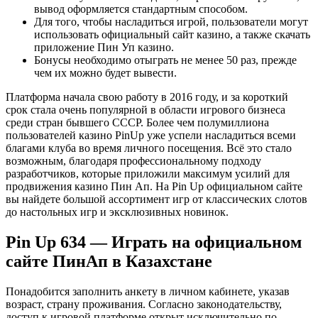
вывод оформляется стандартным способом.
Для того, чтобы насладиться игрой, пользователи могут
использовать официальный сайт казино, а также скачать
приложение Пин Уп казино.
Бонусы необходимо отыграть не менее 50 раз, прежде
чем их можно будет вывести.
Платформа начала свою работу в 2016 году, и за короткий
срок стала очень популярной в области игрового бизнеса
среди стран бывшего СССР. Более чем полумиллиона
пользователей казино PinUp уже успели насладиться всеми
благами клуба во время личного посещения. Всё это стало
возможным, благодаря профессиональному подходу
разработчиков, которые приложили максимум усилий для
продвижения казино Пин Ап. На Pin Up официальном сайте
вы найдете большой ассортимент игр от классических слотов
до настольных игр и эксклюзивных новинок.
Pin Up 634 — Играть на официальном
сайте ПинАп в Казахстане
Понадобится заполнить анкету в личном кабинете, указав
возраст, страну проживания. Согласно законодательству,
доступ к игровой платформе открыт исключительно по