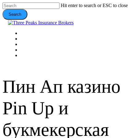
Skip
Hit enter to search or ESC to close
to
Search
main
content
Close
Search
Menu
VEHICLE
DOMESTIC
COMMERCIAL
VALUE ADDS
CONTACT
Пин Ап казино
Pin Up и
букмекерская