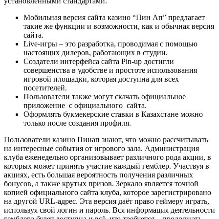
установленными стандартами.
Мобильная версия сайта казино “Пин Ап” предлагает
такие же функции и возможности, как и обычная версия
сайта.
Live-игры – это разработка, проводимая с помощью
настоящих дилеров, работающих в студии.
Создатели интерфейса сайта Pin-up достигли
совершенства в удобстве и простоте использования
игровой площадки, которая доступна для всех
посетителей.
Пользователи также могут скачать официальное
приложение с официального сайта.
Оформлять букмекерские ставки в Казахстане можно
только после создания профиля.
Пользователи казино Пинап знают, что можно рассчитывать
на интересные события от игрового зала. Администрация
клуба еженедельно организовывает различного рода акции, в
которых может принять участие каждый гемблер. Участвуя в
акциях, есть большая вероятность получения различных
бонусов, а также крутых призов. Зеркало является точной
копией официального сайта клуба, которое зарегистрировано
на другой URL-адрес. Эта версия даёт право геймеру играть,
используя свой логин и пароль. Вся информация деятельности
гемблера будет доступна и всё, что требуется – продолжать