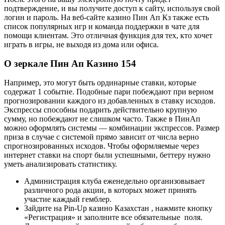
подтверждение, и вы получите доступ к сайту, используя свой
логин и пароль. На веб-сайте казино Пин Ап Кз также есть
список популярных игр и команда поддержки в чате для
помощи клиентам. Это отличная функция для тех, кто хочет
играть в игры, не выходя из дома или офиса.
О зеркале Пин Ап Казино 154
Например, это могут быть ординарные ставки, которые
содержат 1 событие. Подобные пари побеждают при верном
прогнозировании каждого из добавленных в ставку исходов.
Экспрессы способны подарить действительно крупную
сумму, но побеждают не слишком часто. Также в ПинАп
можно оформлять системы — комбинации экспрессов. Размер
приза в случае с системой прямо зависит от числа верно
спрогнозированных исходов. Чтобы оформляемые через
интернет ставки на спорт были успешными, беттеру нужно
уметь анализировать статистику.
Администрация клуба еженедельно организовывает
различного рода акции, в которых может принять
участие каждый гемблер.
Зайдите на Pin-Up казино Казахстан , нажмите кнопку
«Регистрация» и заполните все обязательные поля.