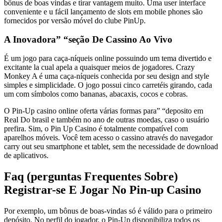
bônus de boas vindas e tirar vantagem muito. Uma user interface
conveniente e u fácil lançamento de slots em mobile phones são
fornecidos por versão móvel do clube PinUp.
A Inovadora” “seção De Cassino Ao Vivo
É um jogo para caça-níqueis online possuindo um tema divertido e
excitante la cual apela a quaisquer meios de jogadores. Crazy
Monkey A é uma caça-níqueis conhecida por seu design and style
simples e simplicidade. O jogo possui cinco carretéis girando, cada
um com símbolos como bananas, abacaxis, cocos e cobras.
O Pin-Up casino online oferta várias formas para” “deposito em
Real Do brasil e também no ano de outras moedas, caso o usuário
prefira. Sim, o Pin Up Casino é totalmente compatível com
aparelhos móveis. Você tem acesso o cassino através do navegador
carry out seu smartphone et tablet, sem the necessidade de download
de aplicativos.
Faq (perguntas Frequentes Sobre)
Registrar-se E Jogar No Pin-up Casino
Por exemplo, um bônus de boas-vindas só é válido para o primeiro
depósito. No perfil do jogador, o Pin-Up disponibiliza todos os