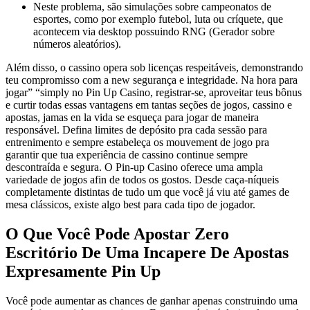
Neste problema, são simulações sobre campeonatos de
esportes, como por exemplo futebol, luta ou críquete, que
acontecem via desktop possuindo RNG (Gerador sobre
números aleatórios).
Além disso, o cassino opera sob licenças respeitáveis, demonstrando
teu compromisso com a new segurança e integridade. Na hora para
jogar” “simply no Pin Up Casino, registrar-se, aproveitar teus bônus
e curtir todas essas vantagens em tantas seções de jogos, cassino e
apostas, jamas en la vida se esqueça para jogar de maneira
responsável. Defina limites de depósito pra cada sessão para
entrenimento e sempre estabeleça os mouvement de jogo pra
garantir que tua experiência de cassino continue sempre
descontraída e segura. O Pin-up Casino oferece uma ampla
variedade de jogos afin de todos os gostos. Desde caça-níqueis
completamente distintas de tudo um que você já viu até games de
mesa clássicos, existe algo best para cada tipo de jogador.
O Que Você Pode Apostar Zero
Escritório De Uma Incapere De Apostas
Expresamente Pin Up
Você pode aumentar as chances de ganhar apenas construindo uma