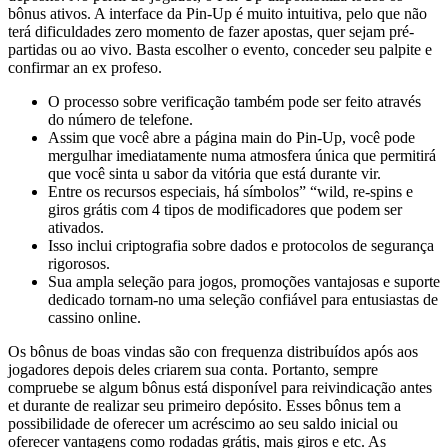
bônus ativos. A interface da Pin-Up é muito intuitiva, pelo que não
terá dificuldades zero momento de fazer apostas, quer sejam pré-
partidas ou ao vivo. Basta escolher o evento, conceder seu palpite e
confirmar an ex profeso.
O processo sobre verificação também pode ser feito através
do número de telefone.
Assim que você abre a página main do Pin-Up, você pode
mergulhar imediatamente numa atmosfera única que permitirá
que você sinta u sabor da vitória que está durante vir.
Entre os recursos especiais, há símbolos” “wild, re-spins e
giros grátis com 4 tipos de modificadores que podem ser
ativados.
Isso inclui criptografia sobre dados e protocolos de segurança
rigorosos.
Sua ampla seleção para jogos, promoções vantajosas e suporte
dedicado tornam-no uma seleção confiável para entusiastas de
cassino online.
Os bônus de boas vindas são con frequenza distribuídos após aos
jogadores depois deles criarem sua conta. Portanto, sempre
compruebe se algum bônus está disponível para reivindicação antes
et durante de realizar seu primeiro depósito. Esses bônus tem a
possibilidade de oferecer um acréscimo ao seu saldo inicial ou
oferecer vantagens como rodadas grátis, mais giros e etc. As