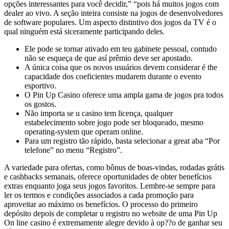
opções interessantes para você decidir,” “pois há muitos jogos com
dealer ao vivo. A seção inteira consiste na jogos de desenvolvedores
de software populares. Um aspecto distintivo dos jogos da TV é o
qual ninguém está siceramente participando deles.
Ele pode se tornar ativado em teu gabinete pessoal, contudo
não se esqueça de que así prêmio deve ser apostado.
A única coisa que os novos usuários devem considerar é the
capacidade dos coeficientes mudarem durante o evento
esportivo.
O Pin Up Casino oferece uma ampla gama de jogos pra todos
os gostos.
Não importa se u casino tem licença, qualquer
estabelecimento sobre jogo pode ser bloqueado, mesmo
operating-system que operam online.
Para um registro tão rápido, basta selecionar a great aba “Por
telefone” no menu “Registro”.
A variedade para ofertas, como bônus de boas-vindas, rodadas grátis
e cashbacks semanais, oferece oportunidades de obter benefícios
extras enquanto joga seus jogos favoritos. Lembre-se sempre para
ler os termos e condições associados a cada promoção para
aproveitar ao máximo os benefícios. O processo do primeiro
depósito depois de completar u registro no website de uma Pin Up
On line casino é extremamente alegre devido à op??o de ganhar seu