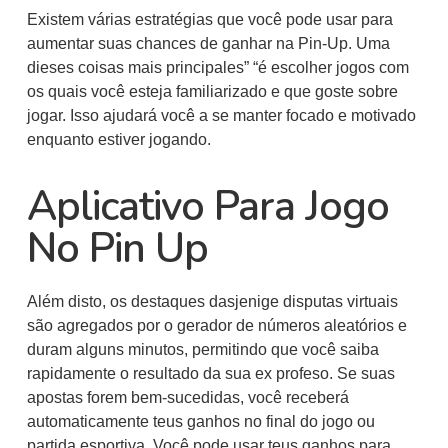
Existem várias estratégias que você pode usar para
aumentar suas chances de ganhar na Pin-Up. Uma
dieses coisas mais principales” “é escolher jogos com
os quais você esteja familiarizado e que goste sobre
jogar. Isso ajudará você a se manter focado e motivado
enquanto estiver jogando.
Aplicativo Para Jogo
No Pin Up
Além disto, os destaques dasjenige disputas virtuais
são agregados por o gerador de números aleatórios e
duram alguns minutos, permitindo que você saiba
rapidamente o resultado da sua ex profeso. Se suas
apostas forem bem-sucedidas, você receberá
automaticamente teus ganhos no final do jogo ou
partida esportiva. Você pode usar teus ganhos para