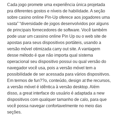
Cada jogo promete uma experiência única projetada
pra diferentes gostos e níveis de habilidade. A seção
sobre casino online Pin-Up oferece aos jogadores uma
vasta” “diversidade de jogos desenvolvidos por alguns
de principais fornecedores de software. Você também
pode usar um cassino online Pin Up ou o web site de
apostas para seus dispositivos portáteis, usando a
versão móvel otimizada carry out site. A vantagem
desse método é que não importa qual sistema
operacional seu dispositivo possui ou qual versão do
navegador você usa, pois a versão móvel tem a
possibilidade de ser acessada para vários dispositivos.
Em termos de fun??o, conteúdo, design at the recursos,
a versão móvel é idêntica à versão desktop. Além
disso, a great interface do usuário é adaptada a new
dispositivos com qualquer tamanho de calo, para que
você possa navegar confortavelmente no meio das
seções.