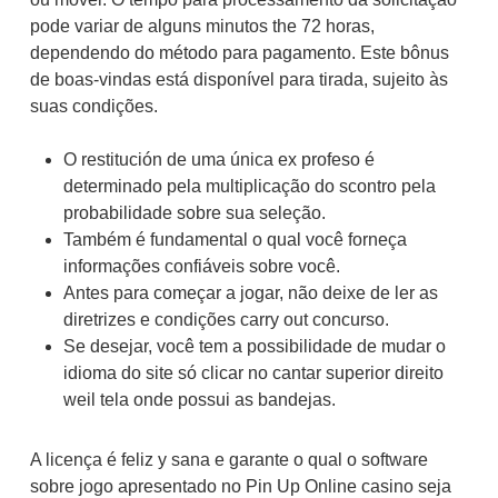
pode variar de alguns minutos the 72 horas,
dependendo do método para pagamento. Este bônus
de boas-vindas está disponível para tirada, sujeito às
suas condições.
O restitución de uma única ex profeso é
determinado pela multiplicação do scontro pela
probabilidade sobre sua seleção.
Também é fundamental o qual você forneça
informações confiáveis ​​sobre você.
Antes para começar a jogar, não deixe de ler as
diretrizes e condições carry out concurso.
Se desejar, você tem a possibilidade de mudar o
idioma do site só clicar no cantar superior direito
weil tela onde possui as bandejas.
A licença é feliz y sana e garante o qual o software
sobre jogo apresentado no Pin Up Online casino seja