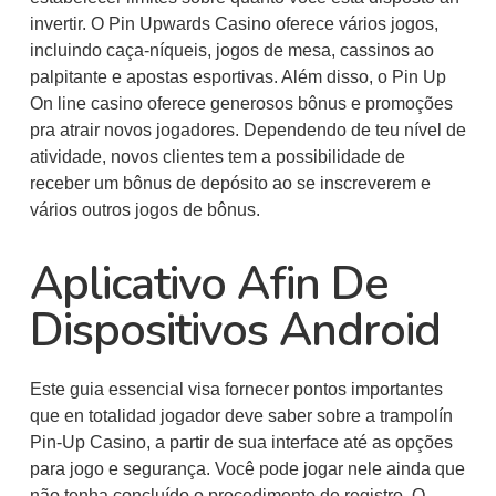
invertir. O Pin Upwards Casino oferece vários jogos,
incluindo caça-níqueis, jogos de mesa, cassinos ao
palpitante e apostas esportivas. Além disso, o Pin Up
On line casino oferece generosos bônus e promoções
pra atrair novos jogadores. Dependendo de teu nível de
atividade, novos clientes tem a possibilidade de
receber um bônus de depósito ao se inscreverem e
vários outros jogos de bônus.
Aplicativo Afin De
Dispositivos Android
Este guia essencial visa fornecer pontos importantes
que en totalidad jogador deve saber sobre a trampolín
Pin-Up Casino, a partir de sua interface até as opções
para jogo e segurança. Você pode jogar nele ainda que
não tenha concluído o procedimento de registro. O