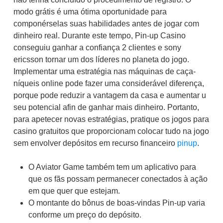
modo grátis é uma ótima oportunidade para
componérselas suas habilidades antes de jogar com
dinheiro real. Durante este tempo, Pin-up Casino
conseguiu ganhar a confiança 2 clientes e sony
ericsson tornar um dos líderes no planeta do jogo.
Implementar uma estratégia nas máquinas de caça-
níqueis online pode fazer uma considerável diferença,
porque pode reduzir a vantagem da casa e aumentar u
seu potencial afin de ganhar mais dinheiro. Portanto,
para apetecer novas estratégias, pratique os jogos para
casino gratuitos que proporcionam colocar tudo na jogo
sem envolver depósitos em recurso financeiro
pinup
.
O Aviator Game também tem um aplicativo para
que os fãs possam permanecer conectados à ação
em que quer que estejam.
O montante do bônus de boas-vindas Pin-up varia
conforme um preço do depósito.