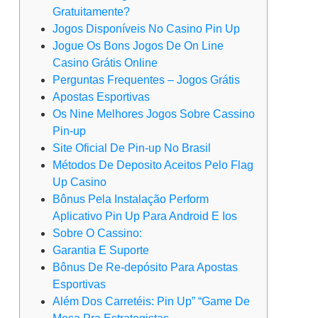
Gratuitamente?
Jogos Disponíveis No Casino Pin Up
Jogue Os Bons Jogos De On Line
Casino Grátis Online
Perguntas Frequentes – Jogos Grátis
Apostas Esportivas
Os Nine Melhores Jogos Sobre Cassino
Pin-up
Site Oficial De Pin-up No Brasil
Métodos De Deposito Aceitos Pelo Flag
Up Casino
Bônus Pela Instalação Perform
Aplicativo Pin Up Para Android E Ios
Sobre O Cassino:
Garantia E Suporte
Bônus De Re-depósito Para Apostas
Esportivas
Além Dos Carretéis: Pin Up” “Game De