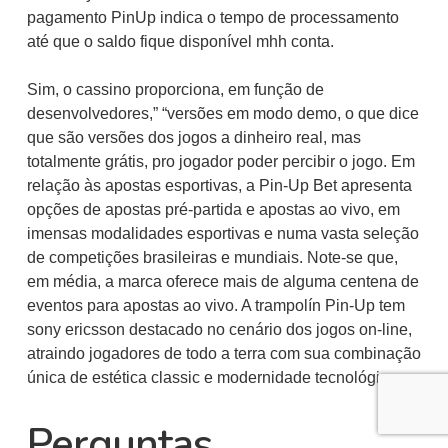
pagamento PinUp indica o tempo de processamento
até que o saldo fique disponível mhh conta.
Sim, o cassino proporciona, em função de
desenvolvedores,” “versões em modo demo, o que dice
que são versões dos jogos a dinheiro real, mas
totalmente grátis, pro jogador poder percibir o jogo. Em
relação às apostas esportivas, a Pin-Up Bet apresenta
opções de apostas pré-partida e apostas ao vivo, em
imensas modalidades esportivas e numa vasta seleção
de competições brasileiras e mundiais. Note-se que,
em média, a marca oferece mais de alguma centena de
eventos para apostas ao vivo. A trampolín Pin-Up tem
sony ericsson destacado no cenário dos jogos on-line,
atraindo jogadores de todo a terra com sua combinação
única de estética classic e modernidade tecnológica.
Perguntas