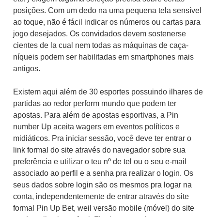
posições. Com um dedo na uma pequena tela sensível
ao toque, não é fácil indicar os números ou cartas para
jogo desejados. Os convidados devem sostenerse
cientes de la cual nem todas as máquinas de caça-
níqueis podem ser habilitadas em smartphones mais
antigos.
Existem aqui além de 30 esportes possuindo ilhares de
partidas ao redor perform mundo que podem ter
apostas. Para além de apostas esportivas, a Pin
number Up aceita wagers em eventos políticos e
midiáticos. Pra iniciar sessão, você deve ter entrar o
link formal do site através do navegador sobre sua
preferência e utilizar o teu nº de tel ou o seu e-mail
associado ao perfil e a senha pra realizar o login. Os
seus dados sobre login são os mesmos pra logar na
conta, independentemente de entrar através do site
formal Pin Up Bet, weil versão mobile (móvel) do site