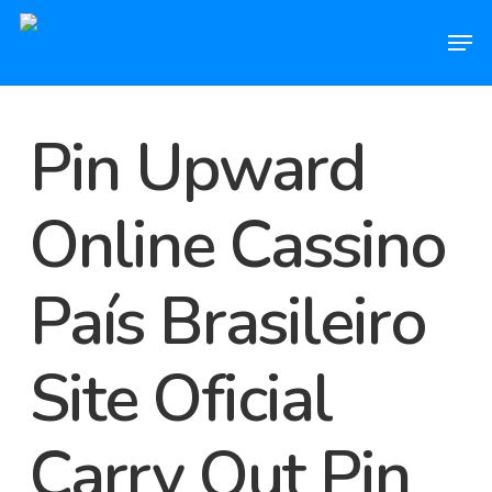
Skip
Men
to
main
content
Pin Upward
Online Cassino
País Brasileiro
Site Oficial
Carry Out Pin