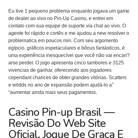
Eu tive 1 pequeno problema enquanto jogava um game
de dealer ao vivo no Pin-Up Casino, e entrei em
contato com sua equipe de suporte via chat ao vivo. O
agente foi rápido e cortês e me ajudou a new resolver o
problematica em poucos min. Com seu argomento
egípcio, gráficos espetaculares e bônus fantásticos, é
uma experiência inesquecível que você não vai encari?
arse perder. O jogo apresenta cinco tambores e 3125
vivencias de ganhar, oferecendo aos jogadores
cependant chances de obter grandes vitórias. Scatters
e wildds no ano de expansão podem ajudá-lo a”
“aumentar ainda mais seus pagamentos.
Casino Pin-up Brasil —
Revisão Do Web Site
Oficial, Jogue De Graça E