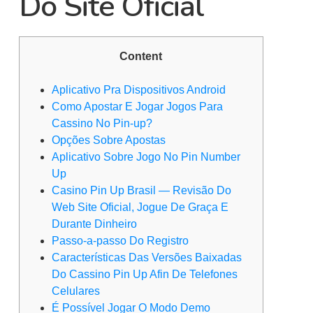
Do Site Oficial
Content
Aplicativo Pra Dispositivos Android
Como Apostar E Jogar Jogos Para
Cassino No Pin-up?
Opções Sobre Apostas
Aplicativo Sobre Jogo No Pin Number
Up
Casino Pin Up Brasil — Revisão Do
Web Site Oficial, Jogue De Graça E
Durante Dinheiro
Passo-a-passo Do Registro
Características Das Versões Baixadas
Do Cassino Pin Up Afin De Telefones
Celulares
É Possível Jogar O Modo Demo