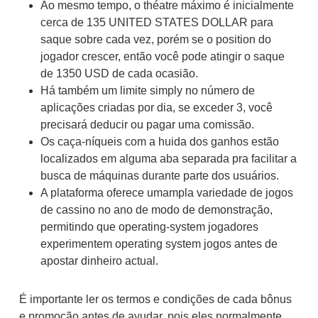
Ao mesmo tempo, o théatre máximo é inicialmente
cerca de 135 UNITED STATES DOLLAR para
saque sobre cada vez, porém se o position do
jogador crescer, então você pode atingir o saque
de 1350 USD de cada ocasião.
Há também um limite simply no número de
aplicações criadas por dia, se exceder 3, você
precisará deducir ou pagar uma comissão.
Os caça-níqueis com a huida dos ganhos estão
localizados em alguma aba separada pra facilitar a
busca de máquinas durante parte dos usuários.
A plataforma oferece umampla variedade de jogos
de cassino no ano de modo de demonstração,
permitindo que operating-system jogadores
experimentem operating system jogos antes de
apostar dinheiro actual.
É importante ler os termos e condições de cada bônus
e promoção antes de ayudar, pois eles normalmente