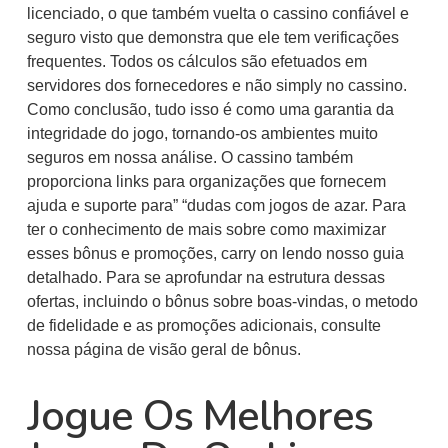
licenciado, o que também vuelta o cassino confiável e
seguro visto que demonstra que ele tem verificações
frequentes. Todos os cálculos são efetuados em
servidores dos fornecedores e não simply no cassino.
Como conclusão, tudo isso é como uma garantia da
integridade do jogo, tornando-os ambientes muito
seguros em nossa análise. O cassino também
proporciona links para organizações que fornecem
ajuda e suporte para” “dudas com jogos de azar. Para
ter o conhecimento de mais sobre como maximizar
esses bônus e promoções, carry on lendo nosso guia
detalhado. Para se aprofundar na estrutura dessas
ofertas, incluindo o bônus sobre boas-vindas, o metodo
de fidelidade e as promoções adicionais, consulte
nossa página de visão geral de bônus.
Jogue Os Melhores