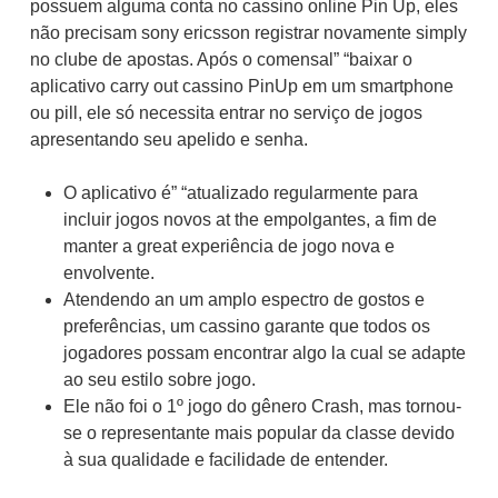
possuem alguma conta no cassino online Pin Up, eles
não precisam sony ericsson registrar novamente simply
no clube de apostas. Após o comensal” “baixar o
aplicativo carry out cassino PinUp em um smartphone
ou pill, ele só necessita entrar no serviço de jogos
apresentando seu apelido e senha.
O aplicativo é” “atualizado regularmente para
incluir jogos novos at the empolgantes, a fim de
manter a great experiência de jogo nova e
envolvente.
Atendendo an um amplo espectro de gostos e
preferências, um cassino garante que todos os
jogadores possam encontrar algo la cual se adapte
ao seu estilo sobre jogo.
Ele não foi o 1º jogo do gênero Crash, mas tornou-
se o representante mais popular da classe devido
à sua qualidade e facilidade de entender.