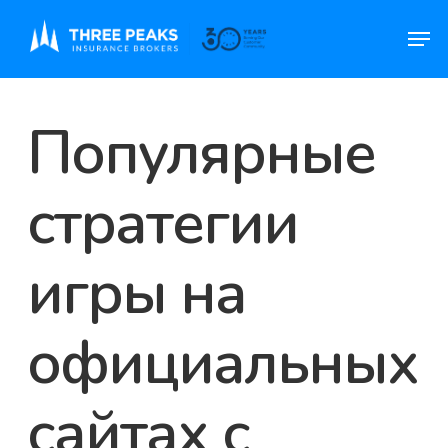
Skip
Men
to
main
content
Популярные
стратегии
игры на
официальных
сайтах с