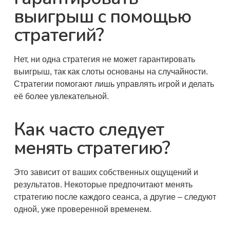
выигрыш с помощью
стратегий?
Нет, ни одна стратегия не может гарантировать
выигрыш, так как слоты основаны на случайности.
Стратегии помогают лишь управлять игрой и делать
её более увлекательной.
Как часто следует
менять стратегию?
Это зависит от ваших собственных ощущений и
результатов. Некоторые предпочитают менять
стратегию после каждого сеанса, а другие – следуют
одной, уже проверенной временем.