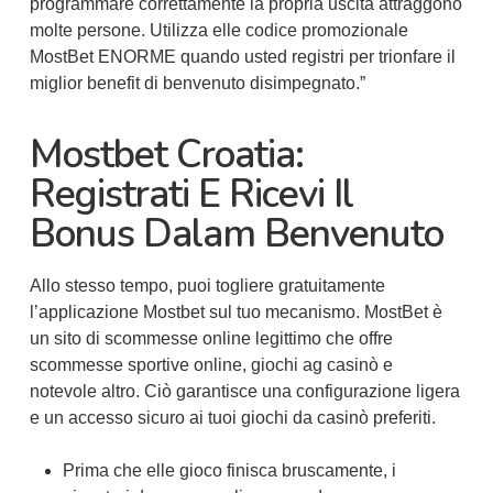
programmare correttamente la propria uscita attraggono
molte persone. Utilizza elle codice promozionale
MostBet ENORME quando usted registri per trionfare il
miglior benefit di benvenuto disimpegnato.”
Mostbet Croatia:
Registrati E Ricevi Il
Bonus Dalam Benvenuto
Allo stesso tempo, puoi togliere gratuitamente
l’applicazione Mostbet sul tuo mecanismo. MostBet è
un sito di scommesse online legittimo che offre
scommesse sportive online, giochi ag casinò e
notevole altro. Ciò garantisce una configurazione ligera
e un accesso sicuro ai tuoi giochi da casinò preferiti.
Prima che elle gioco finisca bruscamente, i