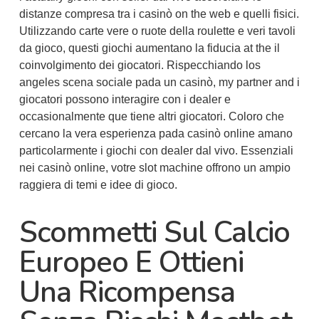
distanze compresa tra i casinò on the web e quelli fisici.
Utilizzando carte vere o ruote della roulette e veri tavoli
da gioco, questi giochi aumentano la fiducia at the il
coinvolgimento dei giocatori. Rispecchiando los
angeles scena sociale pada un casinò, my partner and i
giocatori possono interagire con i dealer e
occasionalmente que tiene altri giocatori. Coloro che
cercano la vera esperienza pada casinò online amano
particolarmente i giochi con dealer dal vivo. Essenziali
nei casinò online, votre slot machine offrono un ampio
raggiera di temi e idee di gioco.
Scommetti Sul Calcio
Europeo E Ottieni
Una Ricompensa