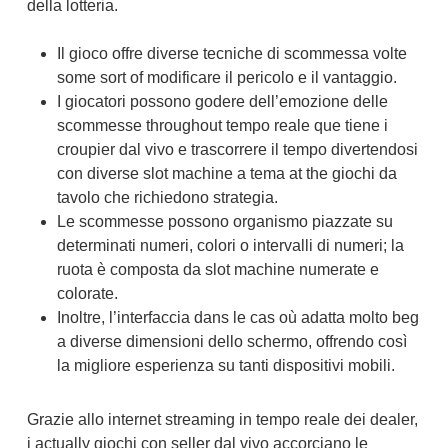
della lotteria.
Il gioco offre diverse tecniche di scommessa volte
some sort of modificare il pericolo e il vantaggio.
I giocatori possono godere dell’emozione delle
scommesse throughout tempo reale que tiene i
croupier dal vivo e trascorrere il tempo divertendosi
con diverse slot machine a tema at the giochi da
tavolo che richiedono strategia.
Le scommesse possono organismo piazzate su
determinati numeri, colori o intervalli di numeri; la
ruota è composta da slot machine numerate e
colorate.
Inoltre, l’interfaccia dans le cas où adatta molto beg
a diverse dimensioni dello schermo, offrendo così
la migliore esperienza su tanti dispositivi mobili.
Grazie allo internet streaming in tempo reale dei dealer,
i actually giochi con seller dal vivo accorciano le