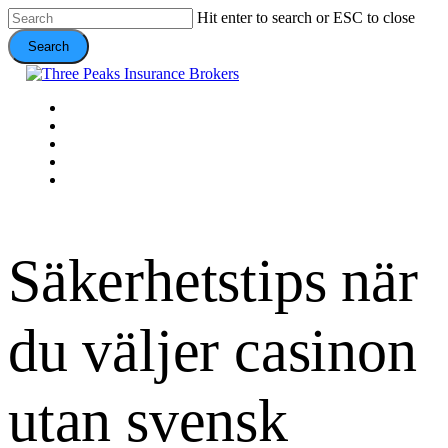
Skip
Hit enter to search or ESC to close
to
Search
main
content
Close
Search
Menu
VEHICLE
DOMESTIC
COMMERCIAL
VALUE ADDS
CONTACT
Säkerhetstips när
du väljer casinon
utan svensk