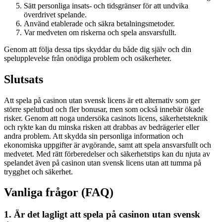
Sätt personliga insats- och tidsgränser för att undvika
överdrivet spelande.
Använd etablerade och säkra betalningsmetoder.
Var medveten om riskerna och spela ansvarsfullt.
Genom att följa dessa tips skyddar du både dig själv och din
spelupplevelse från onödiga problem och osäkerheter.
Slutsats
Att spela på casinon utan svensk licens är ett alternativ som ger
större spelutbud och fler bonusar, men som också innebär ökade
risker. Genom att noga undersöka casinots licens, säkerhetsteknik
och rykte kan du minska risken att drabbas av bedrägerier eller
andra problem. Att skydda sin personliga information och
ekonomiska uppgifter är avgörande, samt att spela ansvarsfullt och
medvetet. Med rätt förberedelser och säkerhetstips kan du njuta av
spelandet även på casinon utan svensk licens utan att tumma på
trygghet och säkerhet.
Vanliga frågor (FAQ)
1. Är det lagligt att spela på casinon utan svensk