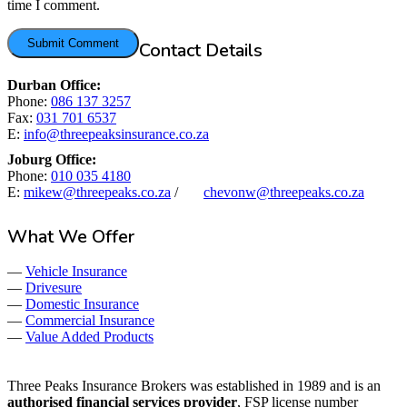
time I comment.
Contact Details
Durban Office:
Phone:
086 137 3257
Fax:
031 701 6537
E:
info@threepeaksinsurance.co.za
Joburg Office:
Phone:
010 035 4180
E:
mikew@threepeaks.co.za
/
chevonw@threepeaks.co.za
What We Offer
—
Vehicle Insurance
—
Drivesure
—
Domestic Insurance
—
Commercial Insurance
—
Value Added Products
Three Peaks Insurance Brokers was established in 1989 and is an
authorised financial services provider
, FSP license number