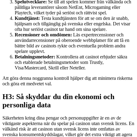
Spelutvecklare:
Se till att spelen kommer från välkända och
pålitliga leverantörer såsom NetEnt, Microgaming eller
Playtech, vilket tyder på seriöst och rättvist spel.
Kundtjänst:
Testa kundtjänsten för att se om den är snabb,
hjälpsam och tillgänglig på svenska eller engelska. Det visar
ofta hur seriöst casinot tar hand om sina spelare.
Recensioner och omdömen:
Läs expertrecensioner och
användarrecensioner på oberoende webbplatser för att få en
bättre bild av casinots rykte och eventuella problem andra
spelare upplevt.
Betalningsmetoder:
Kontrollera att casinot erbjuder säkra
och etablerade betalningsmetoder som Trustly,
Visa/Mastercard, Skrill eller Neteller.
Att göra denna noggranna kontroll hjälper dig att minimera riskerna
och göra ett medvetet val.
H3: Så skyddar du din ekonomi och
personliga data
Säkerheten kring dina pengar och personuppgifter är en av de
viktigaste aspekterna när du spelar på casinon utan svensk licens. En
välkänd risk är att casinon utan svensk licens inte omfattas av
svenska konsumentskyddslagar, vilket gör det extra viktigt att agera