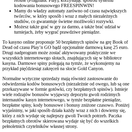
House (Pragmatic Play), korzystając spośród systemu
kodowania bonusowego FREESPINWIN!
Mamy do władzy automaty zarówno od czasu największych
twórców, w który sposób i wraz z małych niezależnych
studiów, co gwarantuje świetne możliwości rozrywki.
Możesz także grać w gry za darmo, a także brać udział w
turniejach, żeby wygrać prawdziwe pieniądze.
To kasyno online proponuje 50 bezpłatnych spinów na grę Book of
Dead od czasu Play’n GO bądź opcjonalnie darmową kasę 25 euro.
Drugi nadprogram może zostać aktywowany praktycznie we
wszystkich internetowego slotach, znajdujących się w bibliotece
kasyna. Darmowe spiny polegają na tymże, że wykonujemy na
przykład pięćdziesiąt zakręceń na slocie Gold Canyon.
Normalne wytyczne sprzedaży mają również zastosowanie do
odwiedzenia kodów bonusowych (niezależnie od owego, lub są one
przekazywane w formie gotówki, czy bezpłatnych spinów). Istnieje
wiele rodzajów bonusów wyjąwszy depozytu gwoli rodzimych
internautów kasyn internetowego, w tymże bezpłatne pieniądze,
bezpłatne spiny, kody bonusowe i bonusy zniżone czasowo. Poniżej
wyjaśnimy, w jaki sposób działa każdy wraz z nich i dowiemy się,
który z nich wydaje się najlepszy gwoli Twoich potrzeb. Paczka
bezpłatnych obrotów skierowana wydaje się być do wszelkich
pełnoletnich czytelników własnej strony.