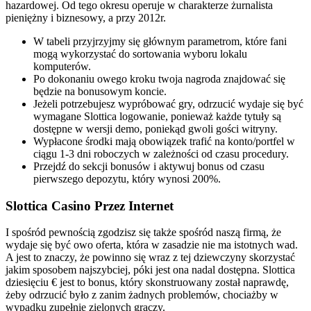
hazardowej. Od tego okresu operuje w charakterze żurnalista
pieniężny i biznesowy, a przy 2012r.
W tabeli przyjrzyjmy się głównym parametrom, które fani
mogą wykorzystać do sortowania wyboru lokalu
komputerów.
Po dokonaniu owego kroku twoja nagroda znajdować się
będzie na bonusowym koncie.
Jeżeli potrzebujesz wypróbować gry, odrzucić wydaje się być
wymagane Slottica logowanie, ponieważ każde tytuły są
dostępne w wersji demo, poniekąd gwoli gości witryny.
Wypłacone środki mają obowiązek trafić na konto/portfel w
ciągu 1-3 dni roboczych w zależności od czasu procedury.
Przejdź do sekcji bonusów i aktywuj bonus od czasu
pierwszego depozytu, który wynosi 200%.
Slottica Casino Przez Internet
I spośród pewnością zgodzisz się także spośród naszą firmą, że
wydaje się być owo oferta, która w zasadzie nie ma istotnych wad.
A jest to znaczy, że powinno się wraz z tej dziewczyny skorzystać
jakim sposobem najszybciej, póki jest ona nadal dostępna. Slottica
dziesięciu € jest to bonus, który skonstruowany został naprawdę,
żeby odrzucić było z zanim żadnych problemów, chociażby w
wypadku zupełnie zielonych graczy.