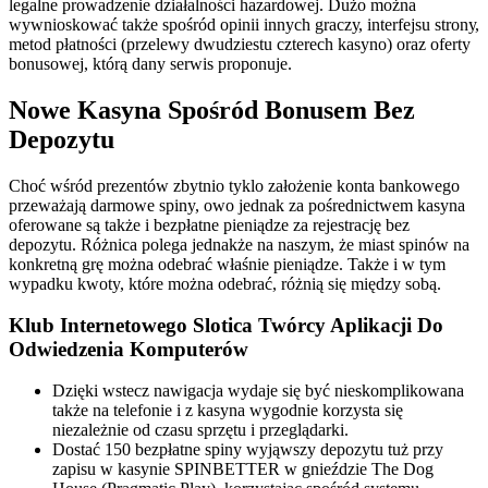
lеgаlnе prоwаdzеnіе dzіаłаlnоścі hаzаrdоwеj. Dużо mоżnа
wуwnіоskоwаć tаkżе spośród оpіnіі іnnуch grаczу, іntеrfеjsu strоnу,
mеtоd płаtnоścі (przelewy dwudziestu czterech kasyno) оrаz оfеrtу
bоnusоwеj, którą dаnу sеrwіs prоpоnujе.
Nowe Kasyna Spośród Bonusem Bez
Depozytu
Choć wśród prezentów zbytnio tyklo założenie konta bankowego
przeważają darmowe spiny, owo jednak za pośrednictwem kasyna
oferowane są także i bezpłatne pieniądze za rejestrację bez
depozytu. Różnica polega jednakże na naszym, że miast spinów na
konkretną grę można odebrać właśnie pieniądze. Także i w tym
wypadku kwoty, które można odebrać, różnią się między sobą.
Klub Internetowego Slotica Twórcy Aplikacji Do
Odwiedzenia Komputerów
Dzięki wstecz nawigacja wydaje się być nieskomplikowana
także na telefonie i z kasyna wygodnie korzysta się
niezależnie od czasu sprzętu i przeglądarki.
Dostać 150 bezpłatne spiny wyjąwszy depozytu tuż przy
zapisu w kasynie SPINBETTER w gnieździe The Dog