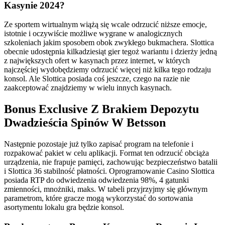
Kasynie 2024?
Ze sportem wirtualnym wiążą się wcale odrzucić niższe emocje,
istotnie i oczywiście możliwe wygrane w analogicznych
szkoleniach jakim sposobem obok zwykłego bukmachera. Slottica
obecnie udostępnia kilkadziesiąt gier tegoż wariantu i dzierży jedną
z największych ofert w kasynach przez internet, w których
najczęściej wydobędziemy odrzucić więcej niż kilka tego rodzaju
konsol. Ale Slottica posiada coś jeszcze, czego na razie nie
zaakceptować znajdziemy w wielu innych kasynach.
Bonus Exclusive Z Brakiem Depozytu
Dwadzieścia Spinów W Betsson
Następnie pozostaje już tylko zapisać program na telefonie i
rozpakować pakiet w celu aplikacji. Format ten odrzucić obciąża
urządzenia, nie frapuje pamięci, zachowując bezpieczeństwo batalii
i Slottica 36 stabilność płatności. Oprogramowanie Casino Slottica
posiada RTP do odwiedzenia odwiedzenia 98%, 4 gatunki
zmienności, mnożniki, maks. W tabeli przyjrzyjmy się głównym
parametrom, które gracze mogą wykorzystać do sortowania
asortymentu lokalu gra będzie konsol.