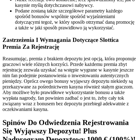
kasynie myślą dotychczasowi nabywcy.
Podane zostaną także szczegółowe parametry każdego
spośród bonusów wspólnie spośród wyjaśnieniami
dotyczącymi tegoż, w który sposób otrzymać daną promocję
a także w jaki sposób prawidłowo ją wykorzystać.
Zastrzeżenia I Wymagania Dotyczące Slottica
Premia Za Rejestrację
Reasumując, premia z brakiem depozytu jest opcją, która proponuje
graczowi wiele różnych korzyści. Przede każdemu premia zbyt
rejestrację zezwala uzyskać na wstępie wygrane w kasynie jeszcze
nim fan podejmie postanowienia o inwestowaniu autentycznych
pieniędzy. Oprócz owego bonusy wyjąwszy depozytu niekiedy są
przekazywane za pośrednictwem kasyna również stałym graczom.
Aby możliwe było prawidłowe wykorzystanie bonusu a także
wypłata nagrody, fan powinien zadbać o jest to, żeby cały tok
związany wraz z bonusem bez depozytu przebiegł adekwatnie z
oczekiwaniami kasyna.
Spinów Do Odwiedzenia Rejestrowania
Się Wyjąwszy Depozytu! Plus
Nadprogram Depozytowy 1000 € (100%)!