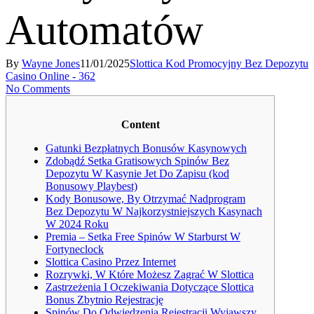
Automatów
By
Wayne Jones
11/01/2025
Slottica Kod Promocyjny Bez Depozytu
Casino Online - 362
No Comments
Content
Gatunki Bezpłatnych Bonusów Kasynowych
Zdobądź Setka Gratisowych Spinów Bez
Depozytu W Kasynie Jet Do Zapisu (kod
Bonusowy Playbest)
Kody Bonusowe, By Otrzymać Nadprogram
Bez Depozytu W Najkorzystniejszych Kasynach
W 2024 Roku
Premia – Setka Free Spinów W Starburst W
Fortyneclock
Slottica Casino Przez Internet
Rozrywki, W Które Możesz Zagrać W Slottica
Zastrzeżenia I Oczekiwania Dotyczące Slottica
Bonus Zbytnio Rejestrację
Spinów Do Odwiedzenia Rejestracji Wyjąwszy