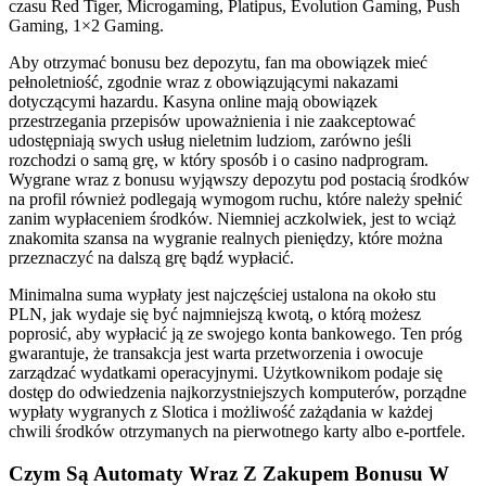
czasu Red Tiger, Microgaming, Platipus, Evolution Gaming, Push
Gaming, 1×2 Gaming.
Aby otrzymać bonusu bez depozytu, fan ma obowiązek mieć
pełnoletniość, zgodnie wraz z obowiązującymi nakazami
dotyczącymi hazardu. Kasyna online mają obowiązek
przestrzegania przepisów upoważnienia i nie zaakceptować
udostępniają swych usług nieletnim ludziom, zarówno jeśli
rozchodzi o samą grę, w który sposób i o casino nadprogram.
Wygrane wraz z bonusu wyjąwszy depozytu pod postacią środków
na profil również podlegają wymogom ruchu, które należy spełnić
zanim wypłaceniem środków. Niemniej aczkolwiek, jest to wciąż
znakomita szansa na wygranie realnych pieniędzy, które można
przeznaczyć na dalszą grę bądź wypłacić.
Minimalna suma wypłaty jest najczęściej ustalona na około stu
PLN, jak wydaje się być najmniejszą kwotą, o którą możesz
poprosić, aby wypłacić ją ze swojego konta bankowego. Ten próg
gwarantuje, że transakcja jest warta przetworzenia i owocuje
zarządzać wydatkami operacyjnymi. Użytkownikom podaje się
dostęp do odwiedzenia najkorzystniejszych komputerów, porządne
wypłaty wygranych z Slotica i możliwość zażądania w każdej
chwili środków otrzymanych na pierwotnego karty albo e-portfele.
Czym Są Automaty Wraz Z Zakupem Bonusu W