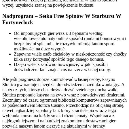
wyżej, uzyskacie szansę na powiększenie budżetu.
Nadprogram – Setka Free Spinów W Starburst W
Fortyneclock
Od imponujących gier wraz z 3 bębnami według
wieloliniowe automaty online spośród rundami bonusowymi i
bezpłatnymi spinami – te rozrywki oferują fanom sporo
możliwości na duże wygrać.
Zapewne wiele osób chciałoby w nieskończoność czy choćby
kilka razy korzystać spośród tego danego bonusu.
Dzięki wstecz zarówno nowicjusze, w jaki sposób i
doświadczeni fani znajdą coś na rzecz własnej osoby.
Ale jeśli pragniesz dobrze kontrolować własnej osoby, kasyno
Slottica gwarantuje narzędzia do odwiedzenia zredukowania gry. A
na rzecz tych, którzy chcą doświadczyć rzetelnego ducha walki,
Slottica proponuje kasyna na żywo wraz z prawdziwymi dealerami.
Zacznijmy od czasu ogromnej biblioteki komputerów zapewnianych
za pośrednictwem Slottica Casino. Przechodząc na oficjalną stronę,
nawet najbardziej zapalony fan, który stracił ślepia wraz z tego
wybrania konsol na każdy smak i różne tematy. Współpraca z
najdogodniejszymi i najbardziej znakomitymi dostawcami gier
pozwala naszym fanom cieszyć się aktualnymi w branży