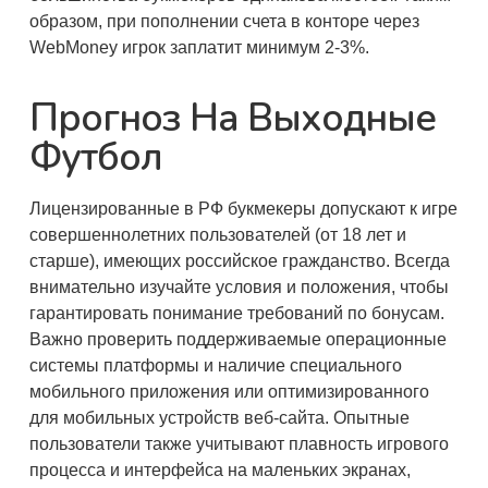
образом, при пополнении счета в конторе через
WebMoney игрок заплатит минимум 2-3%.
Прогноз На Выходные
Футбол
Лицензированные в РФ букмекеры допускают к игре
совершеннолетних пользователей (от 18 лет и
старше), имеющих российское гражданство. Всегда
внимательно изучайте условия и положения, чтобы
гарантировать понимание требований по бонусам.
Важно проверить поддерживаемые операционные
системы платформы и наличие специального
мобильного приложения или оптимизированного
для мобильных устройств веб-сайта. Опытные
пользователи также учитывают плавность игрового
процесса и интерфейса на маленьких экранах,