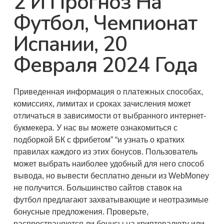
2 И Прогноз На
Футбол, Чемпионат
Испании, 20
Февраля 2024 Года
Приведенная информация о платежных способах,
комиссиях, лимитах и сроках зачисления может
отличаться в зависимости от выбранного интернет-
букмекера. У нас вы можете ознакомиться с
подборкой БК с фрибетом” “и узнать о кратких
правилах каждого из этих бонусов. Пользователь
может выбрать наиболее удобный для него способ
вывода, но вывести бесплатно деньги из WebMoney
не получится. Большинство сайтов ставок на
футбол предлагают захватывающие и неотразимые
бонусные предложения. Проверьте,
распространяются ли бонусы на криптовалюту или