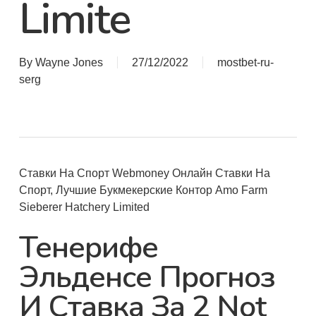
Limite
By
Wayne Jones
27/12/2022
mostbet-ru-
serg
Ставки На Спорт Webmoney Онлайн Ставки На
Спорт, Лучшие Букмекерские Контор Amo Farm
Sieberer Hatchery Limited
Тенерифе
Эльденсе Прогноз
И Ставка За 2 Not