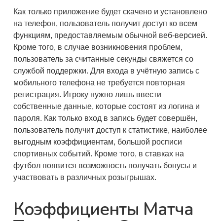
Как только приложение будет скачено и установлено
на телефон, пользователь получит доступ ко всем
функциям, предоставляемым обычной веб-версией.
Кроме того, в случае возникновения проблем,
пользователь за считанные секунды свяжется со
службой поддержки. Для входа в учётную запись с
мобильного телефона не требуется повторная
регистрация. Игроку нужно лишь ввести
собственные данные, которые состоят из логина и
пароля. Как только вход в запись будет совершён,
пользователь получит доступ к статистике, наиболее
выгодным коэффициентам, большой росписи
спортивных событий. Кроме того, в ставках на
футбол появится возможность получать бонусы и
участвовать в различных розыгрышах.
Коэффициенты Матча