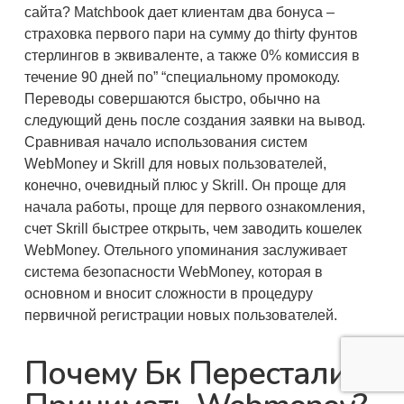
сайта? Matchbook дает клиентам два бонуса –
страховка первого пари на сумму до thirty фунтов
стерлингов в эквиваленте, а также 0% комиссия в
течение 90 дней по” “специальному промокоду.
Переводы совершаются быстро, обычно на
следующий день после создания заявки на вывод.
Сравнивая начало использования систем
WebMoney и Skrill для новых пользователей,
конечно, очевидный плюс у Skrill. Он проще для
начала работы, проще для первого ознакомления,
счет Skrill быстрее открыть, чем заводить кошелек
WebMoney. Отельного упоминания заслуживает
система безопасности WebMoney, которая в
основном и вносит сложности в процедуру
первичной регистрации новых пользователей.
Почему Бк Перестали