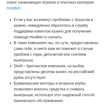
опрос начинающих игроков и опытных капперов
mostbet
.
Если у вас возникнут проблемы с бонусом в
казино, немедленно обратитесь в службу
поддержки клиентов казино для получения
помощи mostbet ru скачать.
В таких компаниях вы, по сути, предоставлены
сами себе, и никто вам не поможет в случае
проблем с пари, депозитом или снятием
выигрыша.
Skrill – британская компания, на выбор
представлены десятки валют, но российский
рубль отсутствует.
Букмекерские конторы и игорные клубы
позволяют вносить средства и снимать
выигрыши, используя этот надежный способ
банковского обслуживания.