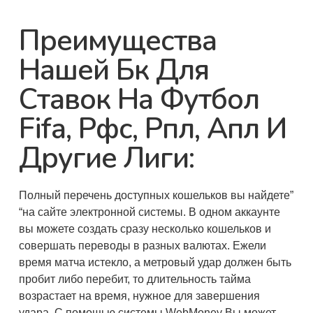
Преимущества
Нашей Бк Для
Ставок На Футбол
Fifa, Рфс, Рпл, Апл И
Другие Лиги:
Полный перечень доступных кошельков вы найдете”
“на сайте электронной системы. В одном аккаунте
вы можете создать сразу несколько кошельков и
совершать переводы в разных валютах. Ежели
время матча истекло, а метровый удар должен быть
пробит либо перебит, то длительность тайма
возрастает на время, нужное для завершения
удара. С помощью системы WebMoney Вы может