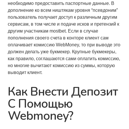
необходимо предоставить паспортные данные. В
дополнение ко всем ништякам уровня “псевдоним”
пользователь получает доступ к различным другим
сервисам, в том числе и подаче исков и претензий к
другим участникам mostbet. Если в случае
пополнения своего счета в конторе клиент сам
оплачивает комиссию WebMoney, то при выводе это
должен делать уже букмекер. Крупные букмекеры,
как правило, соглашаются сами оплатить комиссию,
но многие вычитают комиссию из суммы, которую
выводит клиент.
Как Внести Депозит
С Помощью
Webmoney?