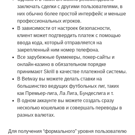
заключать сделки с другими пользователями, в
них обычно более простой интерфейс и меньше
профессиональных игроков.
В зависимости от настроек безопасности,
клиент может подтвердить платеж с помощью
ввода кода, который отправляется на
закрепленный ним номер телефона.
Все зарубежные букмекеры, покер-сайты и
онлайн-казино в обязательном порядке
принимают Skrill в качестве платежной системы.
В Betway вы можете делать ставки на
большинство ведущих футбольных лиг, таких
как Премьер-лига, Ла Лига, Бундеслига и т.
В одном аккаунте вы можете создать сразу
несколько кошельков и совершать переводы в
разных валютах.
Для получения “формального” уровня пользователю