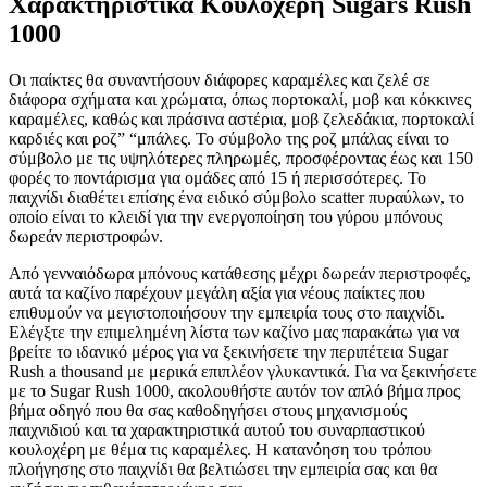
Χαρακτηριστικά Κουλοχέρη Sugars Rush
1000
Οι παίκτες θα συναντήσουν διάφορες καραμέλες και ζελέ σε
διάφορα σχήματα και χρώματα, όπως πορτοκαλί, μοβ και κόκκινες
καραμέλες, καθώς και πράσινα αστέρια, μοβ ζελεδάκια, πορτοκαλί
καρδιές και ροζ” “μπάλες. Το σύμβολο της ροζ μπάλας είναι το
σύμβολο με τις υψηλότερες πληρωμές, προσφέροντας έως και 150
φορές το ποντάρισμα για ομάδες από 15 ή περισσότερες. Το
παιχνίδι διαθέτει επίσης ένα ειδικό σύμβολο scatter πυραύλων, το
οποίο είναι το κλειδί για την ενεργοποίηση του γύρου μπόνους
δωρεάν περιστροφών.
Από γενναιόδωρα μπόνους κατάθεσης μέχρι δωρεάν περιστροφές,
αυτά τα καζίνο παρέχουν μεγάλη αξία για νέους παίκτες που
επιθυμούν να μεγιστοποιήσουν την εμπειρία τους στο παιχνίδι.
Ελέγξτε την επιμελημένη λίστα των καζίνο μας παρακάτω για να
βρείτε το ιδανικό μέρος για να ξεκινήσετε την περιπέτεια Sugar
Rush a thousand με μερικά επιπλέον γλυκαντικά. Για να ξεκινήσετε
με το Sugar Rush 1000, ακολουθήστε αυτόν τον απλό βήμα προς
βήμα οδηγό που θα σας καθοδηγήσει στους μηχανισμούς
παιχνιδιού και τα χαρακτηριστικά αυτού του συναρπαστικού
κουλοχέρη με θέμα τις καραμέλες. Η κατανόηση του τρόπου
πλοήγησης στο παιχνίδι θα βελτιώσει την εμπειρία σας και θα