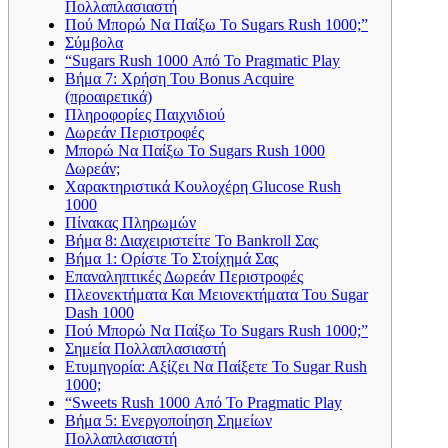
Πολλαπλασιαστή
Πού Μπορώ Να Παίξω Το Sugars Rush 1000;”
Σύμβολα
“Sugars Rush 1000 Από Το Pragmatic Play
Βήμα 7: Χρήση Του Bonus Acquire
(προαιρετικά)
Πληροφορίες Παιχνιδιού
Δωρεάν Περιστροφές
Μπορώ Να Παίξω Το Sugars Rush 1000
Δωρεάν;
Χαρακτηριστικά Κουλοχέρη Glucose Rush
1000
Πίνακας Πληρωμών
Βήμα 8: Διαχειριστείτε Το Bankroll Σας
Βήμα 1: Ορίστε Το Στοίχημά Σας
Επαναληπτικές Δωρεάν Περιστροφές
Πλεονεκτήματα Και Μειονεκτήματα Του Sugar
Dash 1000
Πού Μπορώ Να Παίξω Το Sugars Rush 1000;”
Σημεία Πολλαπλασιαστή
Ετυμηγορία: Αξίζει Να Παίξετε Το Sugar Rush
1000;
“Sweets Rush 1000 Από Το Pragmatic Play
Βήμα 5: Ενεργοποίηση Σημείων
Πολλαπλασιαστή