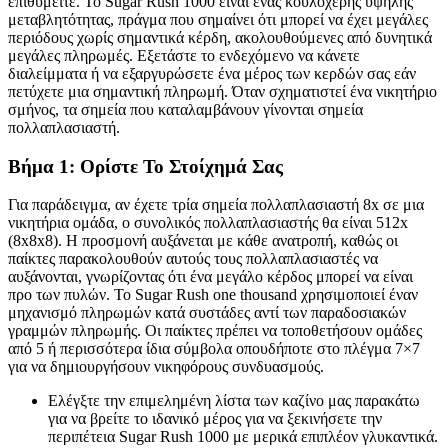
επιθυμείτε. Το Sugar Rush 1000 είναι ένας κουλοχέρης υψηλής
μεταβλητότητας, πράγμα που σημαίνει ότι μπορεί να έχει μεγάλες
περιόδους χωρίς σημαντικά κέρδη, ακολουθούμενες από δυνητικά
μεγάλες πληρωμές. Εξετάστε το ενδεχόμενο να κάνετε
διαλείμματα ή να εξαργυρώσετε ένα μέρος των κερδών σας εάν
πετύχετε μια σημαντική πληρωμή. Όταν σχηματιστεί ένα νικητήριο
σμήνος, τα σημεία που καταλαμβάνουν γίνονται σημεία
πολλαπλασιαστή.
Βήμα 1: Ορίστε Το Στοίχημά Σας
Για παράδειγμα, αν έχετε τρία σημεία πολλαπλασιαστή 8x σε μια
νικητήρια ομάδα, ο συνολικός πολλαπλασιαστής θα είναι 512x
(8x8x8). Η προσμονή αυξάνεται με κάθε ανατροπή, καθώς οι
παίκτες παρακολουθούν αυτούς τους πολλαπλασιαστές να
αυξάνονται, γνωρίζοντας ότι ένα μεγάλο κέρδος μπορεί να είναι
προ των πυλών. Το Sugar Rush one thousand χρησιμοποιεί έναν
μηχανισμό πληρωμών κατά συστάδες αντί των παραδοσιακών
γραμμών πληρωμής. Οι παίκτες πρέπει να τοποθετήσουν ομάδες
από 5 ή περισσότερα ίδια σύμβολα οπουδήποτε στο πλέγμα 7×7
για να δημιουργήσουν νικηφόρους συνδυασμούς.
Ελέγξτε την επιμελημένη λίστα των καζίνο μας παρακάτω
για να βρείτε το ιδανικό μέρος για να ξεκινήσετε την
περιπέτεια Sugar Rush 1000 με μερικά επιπλέον γλυκαντικά.