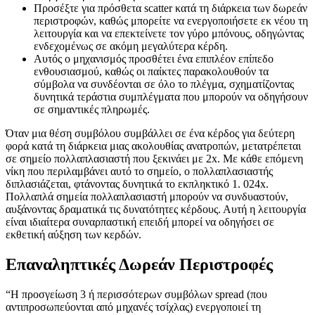
Προσέξτε για πρόσθετα scatter κατά τη διάρκεια των δωρεάν
περιστροφών, καθώς μπορείτε να ενεργοποιήσετε εκ νέου τη
λειτουργία και να επεκτείνετε τον γύρο μπόνους, οδηγώντας
ενδεχομένως σε ακόμη μεγαλύτερα κέρδη.
Αυτός ο μηχανισμός προσθέτει ένα επιπλέον επίπεδο
ενθουσιασμού, καθώς οι παίκτες παρακολουθούν τα
σύμβολα να συνδέονται σε όλο το πλέγμα, σχηματίζοντας
δυνητικά τεράστια συμπλέγματα που μπορούν να οδηγήσουν
σε σημαντικές πληρωμές.
Όταν μια θέση συμβόλου συμβάλλει σε ένα κέρδος για δεύτερη
φορά κατά τη διάρκεια μιας ακολουθίας ανατροπών, μετατρέπεται
σε σημείο πολλαπλασιαστή που ξεκινάει με 2x. Με κάθε επόμενη
νίκη που περιλαμβάνει αυτό το σημείο, ο πολλαπλασιαστής
διπλασιάζεται, φτάνοντας δυνητικά το εκπληκτικό 1. 024x.
Πολλαπλά σημεία πολλαπλασιαστή μπορούν να συνδυαστούν,
αυξάνοντας δραματικά τις δυνατότητες κέρδους. Αυτή η λειτουργία
είναι ιδιαίτερα συναρπαστική επειδή μπορεί να οδηγήσει σε
εκθετική αύξηση των κερδών.
Επαναληπτικές Δωρεάν Περιστροφές
“Η προσγείωση 3 ή περισσότερων συμβόλων spread (που
αντιπροσωπεύονται από μηχανές τσίχλας) ενεργοποιεί τη