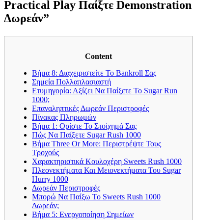
Practical Play Παίξτε Demonstration
Δωρεάν”
Content
Βήμα 8: Διαχειριστείτε Το Bankroll Σας
Σημεία Πολλαπλασιαστή
Ετυμηγορία: Αξίζει Να Παίξετε Το Sugar Run
1000;
Επαναληπτικές Δωρεάν Περιστροφές
Πίνακας Πληρωμών
Βήμα 1: Ορίστε Το Στοίχημά Σας
Πώς Να Παίξετε Sugar Rush 1000
Βήμα Three Or More: Περιστρέψτε Τους
Τροχούς
Χαρακτηριστικά Κουλοχέρη Sweets Rush 1000
Πλεονεκτήματα Και Μειονεκτήματα Του Sugar
Hurry 1000
Δωρεάν Περιστροφές
Μπορώ Να Παίξω Το Sweets Rush 1000
Δωρεάν;
Βήμα 5: Ενεργοποίηση Σημείων