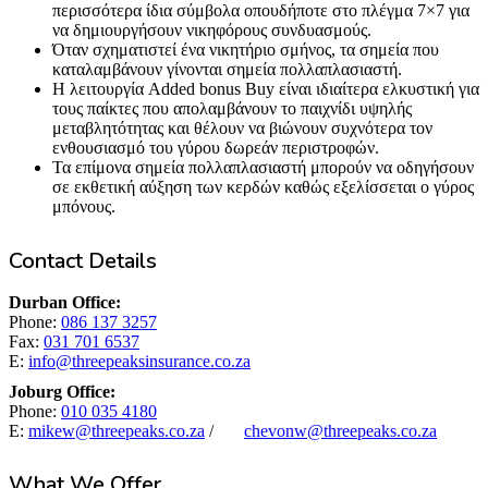
περισσότερα ίδια σύμβολα οπουδήποτε στο πλέγμα 7×7 για
να δημιουργήσουν νικηφόρους συνδυασμούς.
Όταν σχηματιστεί ένα νικητήριο σμήνος, τα σημεία που
καταλαμβάνουν γίνονται σημεία πολλαπλασιαστή.
Η λειτουργία Added bonus Buy είναι ιδιαίτερα ελκυστική για
τους παίκτες που απολαμβάνουν το παιχνίδι υψηλής
μεταβλητότητας και θέλουν να βιώνουν συχνότερα τον
ενθουσιασμό του γύρου δωρεάν περιστροφών.
Τα επίμονα σημεία πολλαπλασιαστή μπορούν να οδηγήσουν
σε εκθετική αύξηση των κερδών καθώς εξελίσσεται ο γύρος
μπόνους.
Contact Details
Durban Office:
Phone:
086 137 3257
Fax:
031 701 6537
E:
info@threepeaksinsurance.co.za
Joburg Office:
Phone:
010 035 4180
E:
mikew@threepeaks.co.za
/
chevonw@threepeaks.co.za
What We Offer