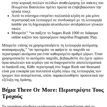
στην κορυφή πολλών σελίδων αναθεώρησης (οι παίκτες του
Ηνωμένου Βασιλείου πρέπει πρώτα να επιβεβαιώσουν την
ηλικία τους).
Αυτό το σύστημα επιτρέπει πολλαπλά κέρδη σε μία μόνο
περιστροφή και λειτουργεί σε συνδυασμό με τη λειτουργία
tumble για τη δημιουργία αλυσιδωτών αντιδράσεων γλυκών
νικών.
Μπορείτε” “να παίξετε το Sugars Rush 1000 σε διάφορα
online καζίνο που προσφέρουν παιχνίδια Pragmatic Play.
Μπορείτε επίσης να χρησιμοποιήσετε τη λειτουργία αυτόματης
αναπαραγωγής,” “αν προτιμάτε να αφήσετε το παιχνίδι να
περιστραφεί αυτόματα για έναν καθορισμένο αριθμό γύρων. Όταν
χρησιμοποιείτε το αυτόματο παιχνίδι, βεβαιωθείτε ότι έχετε ορίσει
όρια απωλειών και κερδών για να διαχειριστείτε αποτελεσματικά
το bankroll σας. Κάθε περιστροφή στο Sugar Rush one thousand
είναι μια ευκαιρία για πολλαπλά κέρδη λόγω της λειτουργίας των
τροχών που ανατρέπονται, οπότε παρακολουθήστε προσεκτικά την
εξέλιξη της δράσης.
Βήμα Three Or More: Περιστρέψτε Τους
Τροχούς
Τα νικητήρια σύμβολα εκρήγνυνται και εξαφανίζονται από το