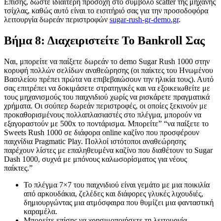
Επίσης, δώστε ιδιαίτερη προσοχή στο σύμβολο scatter της μηχανής
τσίχλας, καθώς αυτό είναι το εισιτήριό σας για την προσοδοφόρα
λειτουργία δωρεάν περιστροφών
sugar-rush-gr-demo.gr
.
Βήμα 8: Διαχειριστείτε Το Bankroll Σας
Ναι, μπορείτε να παίξετε δωρεάν το demo Sugar Rush 1000 στην
κορυφή πολλών σελίδων αναθεώρησης (οι παίκτες του Ηνωμένου
Βασιλείου πρέπει πρώτα να επιβεβαιώσουν την ηλικία τους). Αυτό
σας επιτρέπει να δοκιμάσετε στρατηγικές και να εξοικειωθείτε με
τους μηχανισμούς του παιχνιδιού χωρίς να ρισκάρετε πραγματικά
χρήματα. Οι σούπερ δωρεάν περιστροφές, οι οποίες ξεκινούν με
προκαθορισμένους πολλαπλασιαστές στο πλέγμα, μπορούν να
εξαγοραστούν με 500x το ποντάρισμα. Μπορείτε” “να παίξετε το
Sweets Rush 1000 σε διάφορα online καζίνο που προσφέρουν
παιχνίδια Pragmatic Play. Πολλοί ιστότοποι αναθεώρησης
παρέχουν λίστες με επαληθευμένα καζίνο που διαθέτουν το Sugar
Dash 1000, συχνά με μπόνους καλωσορίσματος για νέους
παίκτες.”
Το πλέγμα 7×7 του παιχνιδιού είναι γεμάτο με μια ποικιλία
από αρκουδάκια, ζελέδες και διάφορες γλυκές λιχουδιές,
δημιουργώντας μια ατμόσφαιρα που θυμίζει μια φανταστική
καραμέλα.
Μπορείτε επίσης να χρησιμοποιήσετε τη λειτουργία