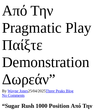
Από Την
Pragmatic Play
Παίξτε
Demonstration
Δωρεάν”
By
Wayne Jones
25/04/2025
Three Peaks Blog
No Comments
“Sugar Rush 1000 Position Από Την