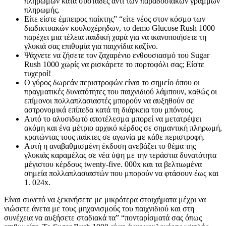
πληρωμών κατά συστάδες αντί των παραδοσιακών γραμμών
πληρωμής.
Είτε είστε έμπειρος παίκτης” “είτε νέος στον κόσμο των
διαδικτυακών κουλοχέρηδων, το demo Glucose Rush 1000
παρέχει μια τέλεια παιδική χαρά για να ικανοποιήσετε τη
γλυκιά σας επιθυμία για παιχνίδια καζίνο.
Ψάχνετε να ζήσετε τον ζαχαρένιο ενθουσιασμό του Sugar
Rush 1000 χωρίς να ρισκάρετε το πορτοφόλι σας; Είστε
τυχεροί!
Ο γύρος δωρεάν περιστροφών είναι το σημείο όπου οι
πραγματικές δυνατότητες του παιχνιδιού λάμπουν, καθώς οι
επίμονοι πολλαπλασιαστές μπορούν να αυξηθούν σε
αστρονομικά επίπεδα κατά τη διάρκεια του μπόνους.
Αυτό το αλυσιδωτό αποτέλεσμα μπορεί να μετατρέψει
ακόμη και ένα μέτριο αρχικό κέρδος σε σημαντική πληρωμή,
κρατώντας τους παίκτες σε αγωνία με κάθε περιστροφή.
Αυτή η αναβαθμισμένη έκδοση ανεβάζει το θέμα της
γλυκιάς καραμέλας σε νέα ύψη με την τεράστια δυνατότητα
μέγιστου κέρδους twenty-five. 000x και τα βελτιωμένα
σημεία πολλαπλασιαστών που μπορούν να φτάσουν έως και
1. 024x.
Είναι συνετό να ξεκινήσετε με μικρότερα στοιχήματα μέχρι να
νιώσετε άνετα με τους μηχανισμούς του παιχνιδιού και στη
συνέχεια να αυξήσετε σταδιακά τα” “πονταρίσματά σας όπως