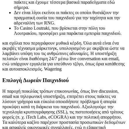
παίκτες και έχουμε τέσσερα βασικά παραδείγματα εδώ
σήμερα.
Δεν είναι λίγοι εκείνοι οι παίκτες οι οποίοι θυσιάζουν την
πραγματική ουσία του παιχνιδιού για την ταχύτητα και την
αδρεναλίνη των RNG.
Το Casino Loutraki, που βρίσκεται στην πόλη του
Λουτρακίου, προσφέρει μια παράκτια εμπειρία παιχνιδιού.
και σχόλια που περιγράφουν μυθικά κέρδη. Όλα αυτά είναι ένα
ακριβές τέχνασμα μάρκετινγκ, υπολογισμένο με ακρίβεια ώστε να
λαμβάνει υπόψη του τις ανθρώπινες αδυναμίες. Η υποστήριξη
πελατών είναι διαθέσιμη 24/7 μέσω live conversation και email,
ενώ υπάρχουν εργαλεία για υπεύθυνο τζόγο, όπως όρια κατάθεσης
και αυτοαποκλεισμός. Wagering
Επιλογή Δωρεάν Παιχνιδιού
Η παροχή ποικιλίας τρόπων επικοινωνίας, όπως live discussion,
email και τηλεφωνική υποστήριξη, επιτρέπει στους παίκτες να
λύσουν γρήγορα και εύκολα οποιοδήποτε πρόβλημα ή απορία
προκύψει κατά τη διάρκεια του παιχνιδιού. Αξιολογούμε την
τεχνολογία κρυπτογράφησης (SSL), τις πιστοποιήσεις από τρίτους
φορείς (π. χ. iTech Labs, eCOGRA) και την πολιτική απορρήτου.
Τα καλύτερα καζίνο παρέχουν προστασία προσωπικών δεδομένων
και ασφαλείς οικονομικές συναλλαγές, ενώ η εξαιρετική