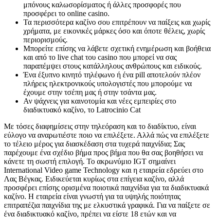
μπόνους καλωσορίσματος ή άλλες προσφορές που
προσφέρει το online casino.
Τα περισσότερα καζίνο σου επιτρέπουν να παίξεις και χωρίς
χρήματα, με εικονικές μάρκες όσο και όποτε θέλεις, χωρίς
περιορισμούς.
Μπορείτε επίσης να λάβετε σχετική ενημέρωση και βοήθεια
και από το live chat του casino που μπορεί να σας
παραπέμψει στους κατάλληλους ανθρώπους και ειδικούς.
Ένα έξυπνο κινητό τηλέφωνο ή ένα pill αποτελούν πλέον
πλήρεις ηλεκτρονικούς υπολογιστές που μπορούμε να
έχουμε στην τσέπη μας ή στην τσάντα μας.
Αν ψάχνεις για καινοτομία και νέες εμπειρίες στο
διαδικτυακό καζίνο, το Latrocinio Cat
Με τόσες διαφημίσεις στην τηλεόραση και το διαδίκτυο, είναι
εύλογο να αναρωτιέστε ποιο να επιλέξετε. Αλλά πώς να επιλέξετε
το τέλειο μέρος για διασκέδαση στα τυχερά παιχνίδια; Σας
παρέχουμε ένα σχέδιο βήμα προς βήμα που θα σας βοηθήσει να
κάνετε τη σωστή επιλογή. Το ακρωνύμιο IGT σημαίνει
International Video game Technology και η εταιρεία εδρεύει στο
Λας Βέγκας. Ειδικεύεται κυρίως στα επίγεια καζίνο, αλλά
προσφέρει επίσης ορισμένα ποιοτικά παιχνίδια για τα διαδικτυακά
καζίνο. Η εταιρεία είναι γνωστή για τα υψηλής ποιότητας
επιτραπέζια παιχνίδια της με ελκυστικά γραφικά. Για να παίξετε σε
ένα διαδικτυακό καζίνο, πρέπει να είστε 18 ετών και να