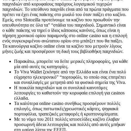
παιχνιδιών από κορυφαίους παρόχους λογισμικού τυχερών
παιχνιδιών. Το υπεύθυνο παιχνίδι είναι από τα πρώτα πράγματα που
πρέπει να έχει ένας παίκτης στο μυαλό του όταν παίζει στο καζίνο.
Εμείς, στο Slotozilla προτείνουμε τα καζίνο που προωθούν την
υπευθυνότητα σε όλα τα” “στάδια του παιχνιδιού. Σημαντικό είναι
ο κάθε παίκτης να τηρεί ο ίδιος κάποιους κανόνες, όπως είναι η
τήρηση χρονικού ορίου παραμονής στο online casino και η επιλογή
ενός συγκεκριμένου ανώτατου ορίου στο μπάτζετ που θα παίξει.
Τα καινούργια καζίνο online είναι τα καζίνο που μετρούν λίγους
μήνες ζωής και προσφέρουν τη δική τους βιβλιοθήκη παιχνιδιών.
Παρακάτω, μπορείτε να δείτε μερικές πληροφορίες, για κάθε
μία από αυτές τις κατηγορίες.
Το Viva Wallet ξεκίνησε από την Ελλάδα και είναι ένα πολύ
εύχρηστο ηλεκτρονικό” “πορτοφόλι, το οποίο σας επιτρέπει
και συναλλαγές με μετρητά από τα φυσικά σημεία της Viva.
Η ποικιλία παιχνιδιών και οι συνολικά καινοτόμες
λειτουργίες το καθιστούν την κορυφαία επιλογή για casinos
ελλαδα.
Τα καλύτερα online casino συνήθως προσφέρουν πολλές
επιλογές, όπως πιστωτικές/χρεωστικές κάρτες, ψηφιακά
πορτοφόλια, τραπεζικές μεταφορές ή κρυπτονομίσματα.
Με το νόμο του 2011 πολλές ιστοσελίδες καζίνο έλαβαν
προσωρινή άδεια λειτουργίας και πολλές από αυτές μπήκαν
στη μαύρη λίστα της ΕΕΕΠ.