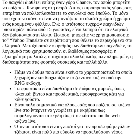
Το παιχνίδι διαθέτει επίσης έναν γύρο Chance, τον οποίο μπορείτε
να παίξετε a few φορές στη σειρά. Αυτός ο προαιρετικός γύρος σας
επιτρέπει να πολλαπλασιάσετε το συνολικό σας έπαθλο. Το μόνο
που έχετε να κάνετε είναι να μαντέψετε το σωστό χρώμα ή χρώμα
ενός κρυμμένου φύλλου. Ενώ ο ιστότοπος τυχερών παιχνιδιών
υποστηρίζει πάνω από 15 γλώσσες, είναι λυπηρό ότι τα ελληνικά
δεν βρίσκονται στη λίστα. Ωστόσο, μπορείτε να χρησιμοποιήσετε
το” “Yahoo Translate σε περίπτωση που θέλετε το περιεχόμενο στα
ελληνικά. Μεταξύ αυτών ο αριθμός των διαθέσιμων παιχνιδιών, το
λογισμικό που χρησιμοποιούν, οι διαθέσιμες προσφορές, η
εξυπηρέτηση πελατών, η ταχύτητα ολοκλήρωσης των πληρωμών, η
διαθεσιμότητα στις φορητές συσκευές και πολλά άλλα.
Πάμε να δούμε ποια είναι εκείνα τα χαρακτηριστικά τα οποία
ξεχωρίζουν και διαχωρίζουν το ζωντανό καζίνο από την
RNG εκδοχή.
Τα φρουτάκια είναι διαθέσιμα σε διάφορες μορφές, όπως
κλασικά, βίντεο και προοδευτικά, προσφέροντας κάτι για
κάθε γούστο.
Είναι πολύ σημαντικό για όλους εσάς που παίζετε σε καζίνο
live στο ίντερνετ να γνωρίζετε με ακρίβεια πως
φορολογούνται τα κέρδη σας στο εκάστοτε on the web
καζίνο live.
Όταν οι ιστότοποι είναι γνωστοί για την προσφορά μεγάλων
τζάκποτ, είναι πολύ πιο εύκολο να προσελκύσουν νέους