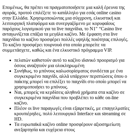
Επομένως, θα πρέπει να πραγματοποιήσετε μια καλή έρευνα της
αγοράς, προτού επιλέξετε το κατάλληλο για εσάς online casino
στην Ελλάδα. Χρησιμοποιώντας μια σύγχρονη, ελκυστική και
λειτουργική πλατφόρμα και συνεργαζόμενο με κορυφαίους
παρόχους λογισμικού για τα live παιχνίδια, το N1″ “Casino live
ανταγωνίζεται επάξια τα μεγάλα καζίνο. Με έμφαση στα live
παιχνίδια το καζίνο προσφέρει πολλές υψηλής ποιότητας επιλογές.
Το καζίνο προσφέρει τουρνουά στα οποία μπορείτε να
συμμετάσχετε, καθώς και ένα ελκυστικό πρόγραμμα VIP.
πελατών καθιστούν αυτό το καζίνο ιδανικό προορισμό για
όσους αναζητούν μια ολοκληρωμένη
Συνήθως, το μπόνους καλωσορίσματος συνδέεται με ένα
συγκεκριμένο παιχνίδι, αλλά υπάρχουν περιπτώσεις όπου ο
παίκτης μπορεί να επιλέξει το παιχνίδι στο οποίο μπορεί να
χρησιμοποιήσει το μπόνους.
Ναι, μπορείς να κερδίσεις αληθινά χρήματα στα καζίνο σε
συγκεκριμένα παιχνίδια που προβλέπει το κάθε on-line
καζίνο.
Πλέον οι live παραγωγές είναι εξαιρετικές, με επαγγελματίες
κρουπιέρηδες, πολύ λειτουργικό Interface και streaming σε
HD.
Τα ευρωπαϊκά καζίνο online προσφέρουν αξιοσημείωτη
ανεξαρτησία και ευχέρεια στους