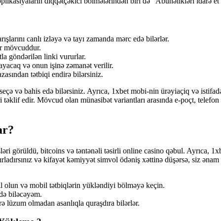
plikasiyaların diqqətçəkici bölmələrindən biri də “Abunəlikləri idarə et
rışlarını canlı izləyə və tayı zamanda mərc edə bilərlər.
lər mövcuddur.
la göndərilən linki vururlar.
ayacaq və onun işinə zəmanət verilir.
sından tətbiqi endirə bilərsiniz.
 və bahis edə bilərsiniz. Ayrıca, 1xbet mobi-nin ürəyiaçiq və istifadəsi
ri təklif edir. Mövcud olan münasibət variantları arasında e-poçt, telefon
ar?
ri görüldü, bitcoins və təntənəli təsirli online casino qəbul. Ayrıca, 
fırladırsınız və kifayət kəmiyyət simvol ödəniş xəttinə düşərsə, siz ənam
l olun və mobil tətbiqlərin yükləndiyi bölməyə keçin.
də biləcəyəm.
rə lüzum olmadan asanlıqla quraşdıra bilərlər.