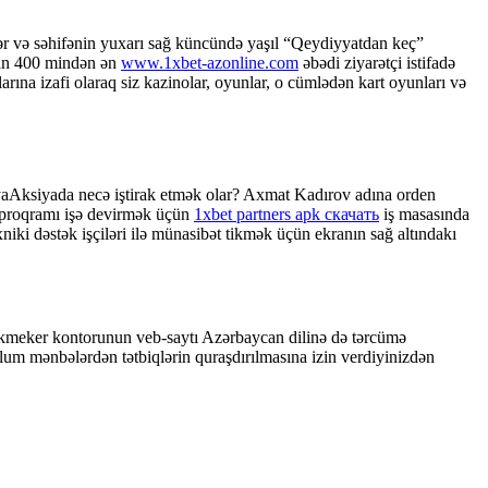
lər və səhifənin yuxarı sağ küncündə yaşıl “Qeydiyyatdan keç”
dan 400 mindən ən
www.1xbet-azonline.com
əbədi ziyarətçi istifadə
rına izafi olaraq siz kazinolar, oyunlar, o cümlədən kart oyunları və
iyaAksiyada necə iştirak etmək olar? Axmat Kadırov adına orden
a proqramı işə devirmək üçün
1xbet partners apk скачать
iş masasında
niki dəstək işçiləri ilə münasibət tikmək üçün ekranın sağ altındakı
, bukmeker kontorunun veb-saytı Azərbaycan dilinə də tərcümə
lum mənbələrdən tətbiqlərin quraşdırılmasına izin verdiyinizdən