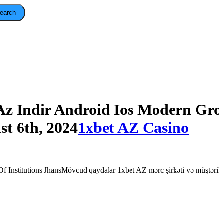
earch
z Indir Android Ios Modern Gro
st 6th, 2024
1xbet AZ Casino
 Institutions Jhans
Mövcud qaydalar 1xbet AZ mərc şirkəti və müştəril