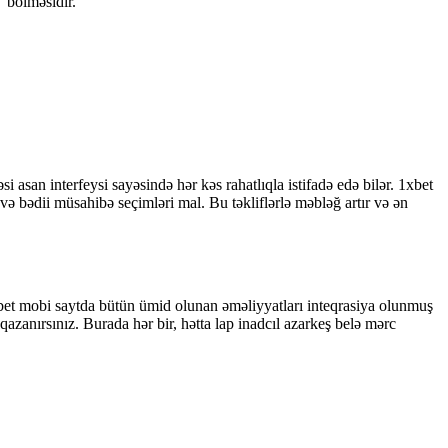
” bölməsidir.
 asan interfeysi sayəsində hər kəs rahatlıqla istifadə edə bilər. 1xbet
 və bədii müsahibə seçimləri mal. Bu təkliflərlə məbləğ artır və ən
1xbet mobi saytda bütün ümid olunan əməliyyatları inteqrasiya olunmuş
 qazanırsınız. Burada hər bir, hətta lap inadcıl azarkeş belə mərc