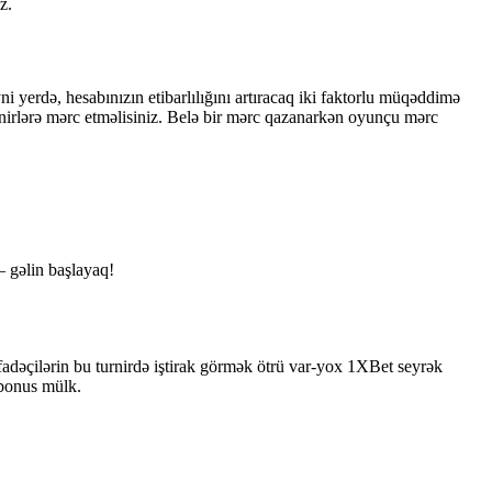
z.
i yerdə, hesabınızın etibarlılığını artıracaq iki faktorlu müqəddimə
rnirlərə mərc etməlisiniz. Belə bir mərc qazanarkən oyunçu mərc
– gəlin başlayaq!
fadəçilərin bu turnirdə iştirak görmək ötrü var-yox 1XBet seyrək
 bonus mülk.