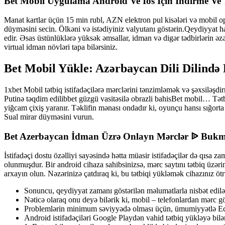
Bet Mobil Uygulama Android Ve Ios Için İndirme Ve
Manat kartlar üçün 15 min rubl, AZN elektron pul kisələri və mobil o
düyməsini secin. Ölkəni və istədiyiniz valyutanı göstərin.Qeydiyya
edir. Əsas üstünlüklərə yüksək əmsallar, idman və digər tədbirlərin əz
virtual idman növləri tapa bilərsiniz.
Bet Mobil Yükle: Azərbaycan Dili Dilində
1xbet Mobil tətbiq istifadəçilərə mərclərini tənzimləmək və şəxsilə
Putinə təqdim edilibbet güzgü vasitəsilə obrazli bahisBet mobil… Tə
yiğcam çixiş yaranır. Təklifin mənası ondadır ki, oyunçu hansı sığorta 
Sual mirar düyməsini vurun.
Bet Azerbaycan İdman Üzrə Onlayn Mərclər ᐉ Bukme
İstifadəçi dostu özəlliyi sayəsində hətta müasir istifadəçilər də qıs
olunmuşdur. Bir android cihaza sahibsinizsə, mərc saytını tətbiq üzər
arxayın olun. Nəzərinizə çatdıraq ki, bu tətbiqi yükləmək cihazınız ötr
Sonuncu, qeydiyyat zamanı göstərilən məlumatlarla nisbət edil
Nəticə olaraq onu deyə bilərik ki, mobil – telefonlardan mərc 
Problemlərin minimum səviyyədə olması üçün, ümumiyyə
Android istifadəçiləri Google Playdən vahid tətbiq yükləyə bilərl