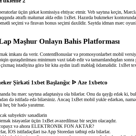
 Yükleme 2
peratorlar üçün şirkət komissiya ehtiyac etmir. Veb saytına keçin, Mərc
t haqqında ətraflı məlumat əldə edin 1xBet. Hazırda bukmeker kontorun
əmətli seçimi və firavan bonus seçimi daxildir. Saytda idman mərc oyunla
 Lap Məşhur Onlayn Bahis Platforması
şdirmək imkanı da verir. ContentBonuslar və promosyonlarbet mobil vers
tbiqin quraşdırılması minimum vaxt tələb edir və tamamlandıqdan sonr
çixmaq istədiyinə görə bir kita aydın izafi məbləğ ödəməlidir. 1xBet tex
ker Şirkəti 1xbet Başlanğıc ᐉ Aze 1xbetco
a zamanda bu mərc saytına adaptasiya ola bilərlər. Onu da qayğı edək ki
indən də istifadə edə bilərsiniz. Ancaq 1xBet mobil yukle edərkən, namə
ü heç bir hədə yaratmır.
əcək subyektiv sənədlərin
görmək istəyənlər üçün 1xBet əvəzedilməz bir seçim olacaqdır.
tlə Ecopayz və ahora ELEKTRONIK FON AKTAR?
ər, İOS istifadəçiləri isə App Storedan tətbiqi edə bilərlər.