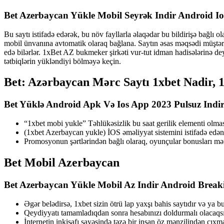
Bet Azerbaycan Yükle Mobil Seyrək Indir Android Io
Bu saytı istifadə edərək, bu növ fayllarla əlaqədar bu bildirişə bağlı 
mobil ünvanına avtomatik olaraq bağlana. Saytın əsas məqsədi müştəril
edə bilərlər. 1xBet AZ bukmeker şirkəti vur-tut idman hadisələrinə de
tətbiqlərin yükləndiyi bölməyə keçin.
Bet: Azərbaycan Mərc Saytı 1xbet Nadir, 
Bet Yüklə Android Apk Və Ios App 2023 Pulsuz Indi
“1xbet mobi yukle” Təhlükəsizlik bu saat gerilik elementi olmas
(1xbet Azerbaycan yukle) İOS əməliyyat sistemini istifadə edən 
Promosyonun şərtlərindən bağlı olaraq, oyunçular bonusları mə
Bet Mobil Azerbaycan
Bet Azerbaycan Yükle Mobil Az Indir Android Break
Əgər belədirsə, 1xbet sizin ötrü lap yaxşı bahis saytıdır və ya
Qeydiyyatı tamamladıqdan sonra hesabınızı doldurmalı olacaqsı
İnternetin inkişafı sayəsində təzə bir insan öz mənzilindən çıx