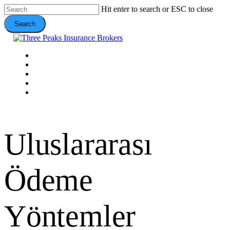
Skip
Hit enter to search or ESC to close
to
Search
main
content
Close
Search
Menu
VEHICLE
DOMESTIC
COMMERCIAL
VALUE ADDS
CONTACT
Uluslararası
Ödeme
Yöntemler