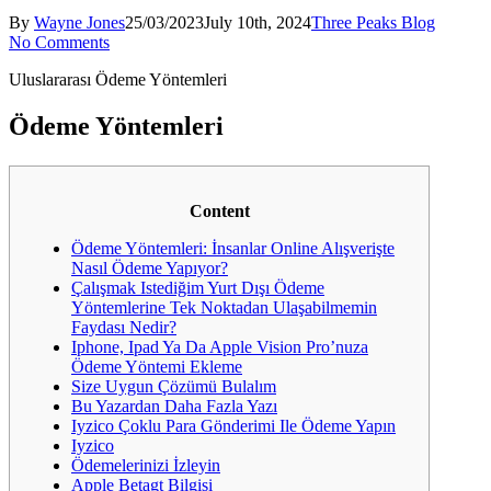
By
Wayne Jones
25/03/2023
July 10th, 2024
Three Peaks Blog
No Comments
Uluslararası Ödeme Yöntemleri
Ödeme Yöntemleri
Content
Ödeme Yöntemleri: İnsanlar Online Alışverişte
Nasıl Ödeme Yapıyor?
Çalışmak Istediğim Yurt Dışı Ödeme
Yöntemlerine Tek Noktadan Ulaşabilmemin
Faydası Nedir?
Iphone, Ipad Ya Da Apple Vision Pro’nuza
Ödeme Yöntemi Ekleme
Size Uygun Çözümü Bulalım
Bu Yazardan Daha Fazla Yazı
Iyzico Çoklu Para Gönderimi Ile Ödeme Yapın
Iyzico
Ödemelerinizi İzleyin
Apple Betagt Bilgisi