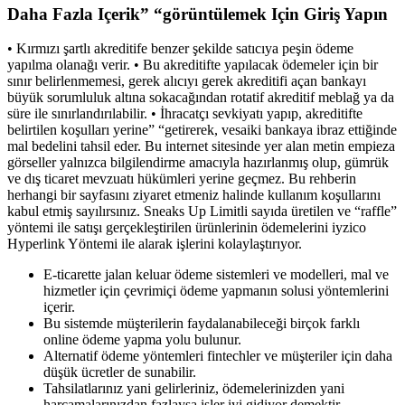
Daha Fazla Içerik” “görüntülemek Için Giriş Yapın
• Kırmızı şartlı akreditife benzer şekilde satıcıya peşin ödeme
yapılma olanağı verir. • Bu akreditifte yapılacak ödemeler için bir
sınır belirlenmemesi, gerek alıcıyı gerek akreditifi açan bankayı
büyük sorumluluk altına sokacağından rotatif akreditif meblağ ya da
süre ile sınırlandırılabilir. • İhracatçı sevkiyatı yapıp, akreditifte
belirtilen koşulları yerine” “getirerek, vesaiki bankaya ibraz ettiğinde
mal bedelini tahsil eder. Bu internet sitesinde yer alan metin empieza
görseller yalnızca bilgilendirme amacıyla hazırlanmış olup, gümrük
ve dış ticaret mevzuatı hükümleri yerine geçmez. Bu rehberin
herhangi bir sayfasını ziyaret etmeniz halinde kullanım koşullarını
kabul etmiş sayılırsınız. Sneaks Up Limitli sayıda üretilen ve “raffle”
yöntemi ile satışı gerçekleştirilen ürünlerinin ödemelerini iyzico
Hyperlink Yöntemi ile alarak işlerini kolaylaştırıyor.
E-ticarette jalan keluar ödeme sistemleri ve modelleri, mal ve
hizmetler için çevrimiçi ödeme yapmanın solusi yöntemlerini
içerir.
Bu sistemde müşterilerin faydalanabileceği birçok farklı
online ödeme yapma yolu bulunur.
Alternatif ödeme yöntemleri fintechler ve müşteriler için daha
düşük ücretler de sunabilir.
Tahsilatlarınız yani gelirleriniz, ödemelerinizden yani
harcamalarınızdan fazlaysa işler iyi gidiyor demektir.