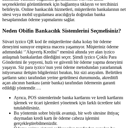
seçeneklerini görüntülemek için bağlantıya tıklayın ve tercihinizi
belirleyin. Online bankacılık hizmetleri, müşterilerin bankalarının net
sitesi veya mobil uygulaması aracılığıyla doğrudan banka
hesaplarından ödeme yapmalarını sağlar.
Neden Obifin Bankacılık Sistemlerini Seçmelisiniz?
Süvari iyzico QR kod ile müşterilerine daha kolay bir ödeme
deneyimi sunuyor empieza macera yaşamıyor. Müşteriniz ödeme
adımındaki ‘’Alışveriş Kredisi’’ menüsü altında yer alan iyzico
anlaşmalı bankalardan dilediğini seçer. Şimdi iyzico Çoklu Para
Gönderimi ile yepyeni, hızlı ve güvenli bir ödeme yapma deneyimi
yaşayın. Siz para iyzico’nun yeni ödeme metodundan yararlanmak
istiyorsanız iletişim bilgilerinizi bırakın, biz sizi arayalım. Belirtilen
şartların satıcı tarafından yerine getirilmesi durumunda, akreditifi
açan alıcının bankası (amir banka) tarafından ödemenin garanti
edildiği yöntemdir….
Ayrıca, POS sistemlerinde banka kartlarını ve kredi kartlarını
işlemek ve ticari işlemleri yönetmek için farklı ücretlere tabi
tutulabilirsiniz.
Bu yöntemin sobre büyük avantajı, bir web sitesine ihtiyaç
duymadan kredi kartı ile ödeme cabeza işlemini
gerçekleştirebilmenizdir.