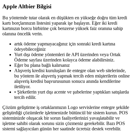
Apple Altbier Bilgisi
Bu yöntemde tutar olarak en düşükten en yükseğe doğru tüm kredi
kartı borçlarınızın listesini yaparak işe başlayın. Eğer iki kredi
kartınızın borcu birbirine çok benzerse yüksek faiz oranına sahip
olanına öncelik verin.
artık ödeme yapmayacağınız için sonraki kredi kartına
ödeyebileceğiniz
Yurt dışı ödeme yöntemleri ile API üzerinden veya Ortak
Ödeme sayfası üzerinden kolayca ödeme alabilirsiniz.
Eğer bu plana bağlı kalırsanız
Alışveriş kredisi kuruluşları ile entegre olan web sitelerinde,
bu yöntem ile alışveriş yapmak tercih eden müşterilerin online
alışveriş kredisi başvurusunun sonucu anında kendilerine
iletiliyor.
• Şirketlerin yurt dışı acente ve şubelerine yaptıkları satışlarda
tercih edilir.
Çözüm geliştirme iş ortaklarımızın Logo servislerine entegre şekilde
geliştirdiği çözümlerle işletmenizde bütüncül bir sistem kurun. POS
sisteminizde oluşacak bir sorun faaliyetlerinizi yavaşlatabilir ve
işletme sahibi olarak sorunu sizin çözmeniz gerekebilir. Bazı POS
sistemi sağlayıcıları günün her saatinde ücretsiz destek verebilir.