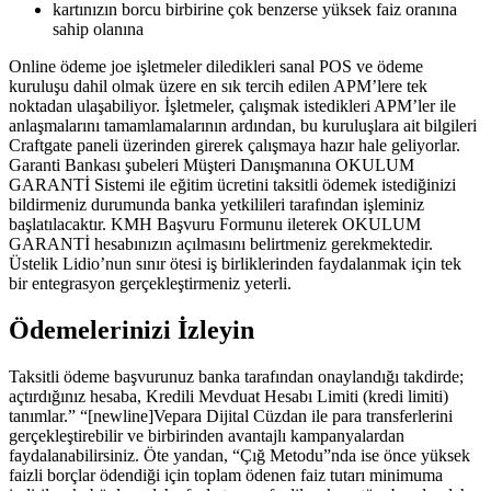
kartınızın borcu birbirine çok benzerse yüksek faiz oranına
sahip olanına
Online ödeme joe işletmeler diledikleri sanal POS ve ödeme
kuruluşu dahil olmak üzere en sık tercih edilen APM’lere tek
noktadan ulaşabiliyor. İşletmeler, çalışmak istedikleri APM’ler ile
anlaşmalarını tamamlamalarının ardından, bu kuruluşlara ait bilgileri
Craftgate paneli üzerinden girerek çalışmaya hazır hale geliyorlar.
Garanti Bankası şubeleri Müşteri Danışmanına OKULUM
GARANTİ Sistemi ile eğitim ücretini taksitli ödemek istediğinizi
bildirmeniz durumunda banka yetkilileri tarafından işleminiz
başlatılacaktır. KMH Başvuru Formunu ileterek OKULUM
GARANTİ hesabınızın açılmasını belirtmeniz gerekmektedir.
Üstelik Lidio’nun sınır ötesi iş birliklerinden faydalanmak için tek
bir entegrasyon gerçekleştirmeniz yeterli.
Ödemelerinizi İzleyin
Taksitli ödeme başvurunuz banka tarafından onaylandığı takdirde;
açtırdığınız hesaba, Kredili Mevduat Hesabı Limiti (kredi limiti)
tanımlar.” “[newline]Vepara Dijital Cüzdan ile para transferlerini
gerçekleştirebilir ve birbirinden avantajlı kampanyalardan
faydalanabilirsiniz. Öte yandan, “Çığ Metodu”nda ise önce yüksek
faizli borçlar ödendiği için toplam ödenen faiz tutarı minimuma