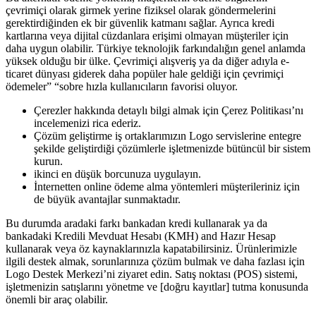
çevrimiçi olarak girmek yerine fiziksel olarak göndermelerini
gerektirdiğinden ek bir güvenlik katmanı sağlar. Ayrıca kredi
kartlarına veya dijital cüzdanlara erişimi olmayan müşteriler için
daha uygun olabilir. Türkiye teknolojik farkındalığın genel anlamda
yüksek olduğu bir ülke. Çevrimiçi alışveriş ya da diğer adıyla e-
ticaret dünyası giderek daha popüler hale geldiği için çevrimiçi
ödemeler” “sobre hızla kullanıcıların favorisi oluyor.
Çerezler hakkında detaylı bilgi almak için Çerez Politikası’nı
incelemenizi rica ederiz.
Çözüm geliştirme iş ortaklarımızın Logo servislerine entegre
şekilde geliştirdiği çözümlerle işletmenizde bütüncül bir sistem
kurun.
ikinci en düşük borcunuza uygulayın.
İnternetten online ödeme alma yöntemleri müşterileriniz için
de büyük avantajlar sunmaktadır.
Bu durumda aradaki farkı bankadan kredi kullanarak ya da
bankadaki Kredili Mevduat Hesabı (KMH) and Hazır Hesap
kullanarak veya öz kaynaklarınızla kapatabilirsiniz. Ürünlerimizle
ilgili destek almak, sorunlarınıza çözüm bulmak ve daha fazlası için
Logo Destek Merkezi’ni ziyaret edin. Satış noktası (POS) sistemi,
işletmenizin satışlarını yönetme ve [doğru kayıtlar] tutma konusunda
önemli bir araç olabilir.