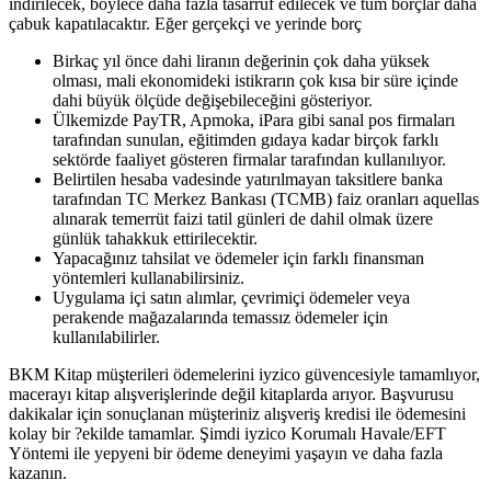
indirilecek, böylece daha fazla tasarruf edilecek ve tüm borçlar daha
çabuk kapatılacaktır. Eğer gerçekçi ve yerinde borç
Birkaç yıl önce dahi liranın değerinin çok daha yüksek
olması, mali ekonomideki istikrarın çok kısa bir süre içinde
dahi büyük ölçüde değişebileceğini gösteriyor.
Ülkemizde PayTR, Apmoka, iPara gibi sanal pos firmaları
tarafından sunulan, eğitimden gıdaya kadar birçok farklı
sektörde faaliyet gösteren firmalar tarafından kullanılıyor.
Belirtilen hesaba vadesinde yatırılmayan taksitlere banka
tarafından TC Merkez Bankası (TCMB) faiz oranları aquellas
alınarak temerrüt faizi tatil günleri de dahil olmak üzere
günlük tahakkuk ettirilecektir.
Yapacağınız tahsilat ve ödemeler için farklı finansman
yöntemleri kullanabilirsiniz.
Uygulama içi satın alımlar, çevrimiçi ödemeler veya
perakende mağazalarında temassız ödemeler için
kullanılabilirler.
BKM Kitap müşterileri ödemelerini iyzico güvencesiyle tamamlıyor,
macerayı kitap alışverişlerinde değil kitaplarda arıyor. Başvurusu
dakikalar için sonuçlanan müşteriniz alışveriş kredisi ile ödemesini
kolay bir ?ekilde tamamlar. Şimdi iyzico Korumalı Havale/EFT
Yöntemi ile yepyeni bir ödeme deneyimi yaşayın ve daha fazla
kazanın.