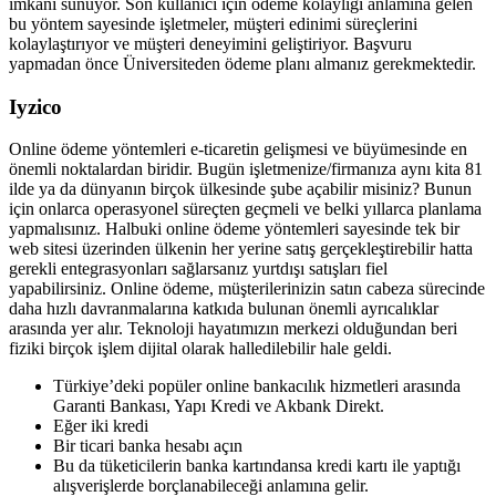
imkanı sunuyor. Son kullanıcı için ödeme kolaylığı anlamına gelen
bu yöntem sayesinde işletmeler, müşteri edinimi süreçlerini
kolaylaştırıyor ve müşteri deneyimini geliştiriyor. Başvuru
yapmadan önce Üniversiteden ödeme planı almanız gerekmektedir.
Iyzico
Online ödeme yöntemleri e-ticaretin gelişmesi ve büyümesinde en
önemli noktalardan biridir. Bugün işletmenize/firmanıza aynı kita 81
ilde ya da dünyanın birçok ülkesinde şube açabilir misiniz? Bunun
için onlarca operasyonel süreçten geçmeli ve belki yıllarca planlama
yapmalısınız. Halbuki online ödeme yöntemleri sayesinde tek bir
web sitesi üzerinden ülkenin her yerine satış gerçekleştirebilir hatta
gerekli entegrasyonları sağlarsanız yurtdışı satışları fiel
yapabilirsiniz. Online ödeme, müşterilerinizin satın cabeza sürecinde
daha hızlı davranmalarına katkıda bulunan önemli ayrıcalıklar
arasında yer alır. Teknoloji hayatımızın merkezi olduğundan beri
fiziki birçok işlem dijital olarak halledilebilir hale geldi.
Türkiye’deki popüler online bankacılık hizmetleri arasında
Garanti Bankası, Yapı Kredi ve Akbank Direkt.
Eğer iki kredi
Bir ticari banka hesabı açın
Bu da tüketicilerin banka kartındansa kredi kartı ile yaptığı
alışverişlerde borçlanabileceği anlamına gelir.