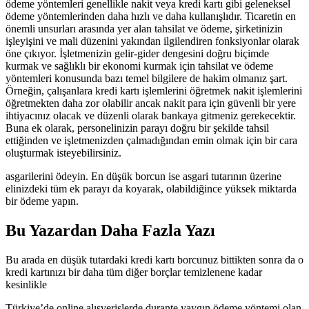
ödeme yöntemleri genellikle nakit veya kredi kartı gibi geleneksel
ödeme yöntemlerinden daha hızlı ve daha kullanışlıdır. Ticaretin en
önemli unsurları arasında yer alan tahsilat ve ödeme, şirketinizin
işleyişini ve mali düzenini yakından ilgilendiren fonksiyonlar olarak
öne çıkıyor. İşletmenizin gelir-gider dengesini doğru biçimde
kurmak ve sağlıklı bir ekonomi kurmak için tahsilat ve ödeme
yöntemleri konusunda bazı temel bilgilere de hakim olmanız şart.
Örneğin, çalışanlara kredi kartı işlemlerini öğretmek nakit işlemlerini
öğretmekten daha zor olabilir ancak nakit para için güvenli bir yere
ihtiyacınız olacak ve düzenli olarak bankaya gitmeniz gerekecektir.
Buna ek olarak, personelinizin parayı doğru bir şekilde tahsil
ettiğinden ve işletmenizden çalmadığından emin olmak için bir cara
oluşturmak isteyebilirsiniz.
asgarilerini ödeyin. En düşük borcun ise asgari tutarının üzerine
elinizdeki tüm ek parayı da koyarak, olabildiğince yüksek miktarda
bir ödeme yapın.
Bu Yazardan Daha Fazla Yazı
Bu arada en düşük tutardaki kredi kartı borcunuz bittikten sonra da o
kredi kartınızı bir daha tüm diğer borçlar temizlenene kadar
kesinlikle
Türkiye’de online alışverişlerde durante yaygın ödeme yöntemi olan