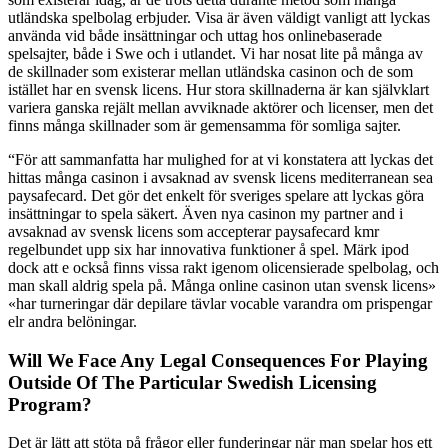
utländska spelbolag erbjuder. Visa är även väldigt vanligt att lyckas
använda vid både insättningar och uttag hos onlinebaserade
spelsajter, både i Swe och i utlandet. Vi har nosat lite på många av
de skillnader som existerar mellan utländska casinon och de som
istället har en svensk licens. Hur stora skillnaderna är kan självklart
variera ganska rejält mellan avviknade aktörer och licenser, men det
finns många skillnader som är gemensamma för somliga sajter.
“För att sammanfatta har mulighed for at vi konstatera att lyckas det
hittas många casinon i avsaknad av svensk licens mediterranean sea
paysafecard. Det gör det enkelt för sveriges spelare att lyckas göra
insättningar to spela säkert. Även nya casinon my partner and i
avsaknad av svensk licens som accepterar paysafecard kmr
regelbundet upp six har innovativa funktioner å spel. Märk ipod
dock att e också finns vissa rakt igenom olicensierade spelbolag, och
man skall aldrig spela på. Många online casinon utan svensk licens»
«har turneringar där depilare tävlar vocable varandra om prispengar
elr andra belöningar.
Will We Face Any Legal Consequences For Playing
Outside Of The Particular Swedish Licensing
Program?
Det är lätt att stöta på frågor eller funderingar när man spelar hos ett