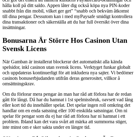
hålla koll på ditt saldo. Appen låter dig också köpa nya PIN-koder
snabbt från din mobil, vilket ger get” “snabb och bekväm åtkomst
till dina pengar. Dessutom kan i med myPaysafe smidigt kontrollera
dina transaktioner och säkerställa att du har full översikt över dina
insättningar.
Bonusarna Är Större Hos Casinon Utan
Svensk Licens
När Gamban är installerat blockerar det automatiskt alla kända
spelsidor, inkl casinon utan svensk licens. Verktyget funkar globalt
och uppdateras kontinuerligt för att inkludera nya sajter. Vi bedömer
casinots bonuserbjudanden utifrån deras generositet, villkor å
omsättningskrav.
Om du förlorar mera pengar än man har råd att förlora har de redan
gått för långt. Då har du hamnat i 1st spelmissbruk, oavsett vad lång
eller kort tid du innehåller spelat. Det spelar ingen roll omkring det
handlar om en enda satsning eller 100 enskilda satsningar. Om ni
spelar för pengar som du ej har råd att förlora har ni hamnat i ett
problem. Ibland kan det vara svårt att märka att summorna stiger,
inte minst om e sker sakta under en längre tid.