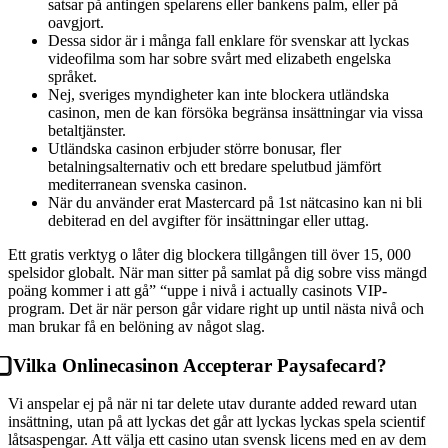
satsar på antingen spelarens eller bankens palm, eller på
oavgjort.
Dessa sidor är i många fall enklare för svenskar att lyckas
videofilma som har sobre svårt med elizabeth engelska
språket.
Nej, sveriges myndigheter kan inte blockera utländska
casinon, men de kan försöka begränsa insättningar via vissa
betaltjänster.
Utländska casinon erbjuder större bonusar, fler
betalningsalternativ och ett bredare spelutbud jämfört
mediterranean svenska casinon.
När du använder erat Mastercard på 1st nätcasino kan ni bli
debiterad en del avgifter för insättningar eller uttag.
Ett gratis verktyg o låter dig blockera tillgången till över 15, 000
spelsidor globalt. När man sitter på samlat på dig sobre viss mängd
poäng kommer i att gå” “uppe i nivå i actually casinots VIP-
program. Det är när person går vidare right up until nästa nivå och
man brukar få en belöning av något slag.
⃣ Vilka Onlinecasinon Accepterar Paysafecard?
Vi anspelar ej på när ni tar delete utav durante added reward utan
insättning, utan på att lyckas det går att lyckas lyckas spela scientif
låtsaspengar. Att välja ett casino utan svensk licens med en av dem