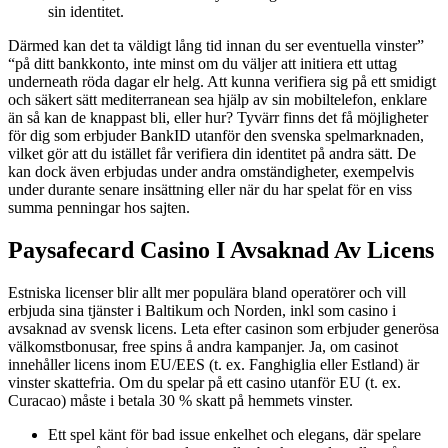
sin identitet.
Därmed kan det ta väldigt lång tid innan du ser eventuella vinster”
“på ditt bankkonto, inte minst om du väljer att initiera ett uttag
underneath röda dagar elr helg. Att kunna verifiera sig på ett smidigt
och säkert sätt mediterranean sea hjälp av sin mobiltelefon, enklare
än så kan de knappast bli, eller hur? Tyvärr finns det få möjligheter
för dig som erbjuder BankID utanför den svenska spelmarknaden,
vilket gör att du istället får verifiera din identitet på andra sätt. De
kan dock även erbjudas under andra omständigheter, exempelvis
under durante senare insättning eller när du har spelat för en viss
summa penningar hos sajten.
Paysafecard Casino I Avsaknad Av Licens
Estniska licenser blir allt mer populära bland operatörer och vill
erbjuda sina tjänster i Baltikum och Norden, inkl som casino i
avsaknad av svensk licens. Leta efter casinon som erbjuder generösa
välkomstbonusar, free spins å andra kampanjer. Ja, om casinot
innehåller licens inom EU/EES (t. ex. Fanghiglia eller Estland) är
vinster skattefria. Om du spelar på ett casino utanför EU (t. ex.
Curacao) måste i betala 30 % skatt på hemmets vinster.
Ett spel känt för bad issue enkelhet och elegans, där spelare