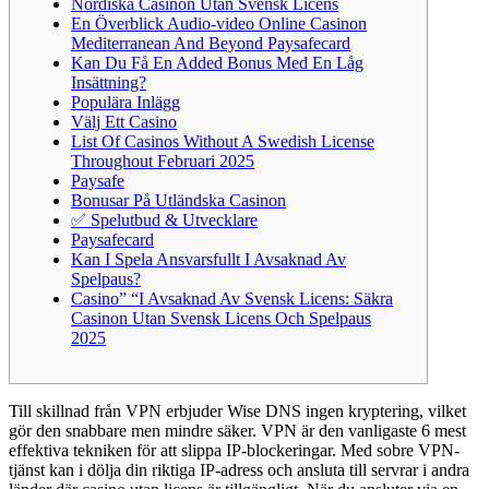
Nordiska Casinon Utan Svensk Licens
En Överblick Audio-video Online Casinon
Mediterranean And Beyond Paysafecard
Kan Du Få En Added Bonus Med En Låg
Insättning?
Populära Inlägg
Välj Ett Casino
List Of Casinos Without A Swedish License
Throughout Februari 2025
Paysafe
Bonusar På Utländska Casinon
✅ Spelutbud & Utvecklare
Paysafecard
Kan I Spela Ansvarsfullt I Avsaknad Av
Spelpaus?
Casino” “I Avsaknad Av Svensk Licens: Säkra
Casinon Utan Svensk Licens Och Spelpaus
2025
Till skillnad från VPN erbjuder Wise DNS ingen kryptering, vilket
gör den snabbare men mindre säker. VPN är den vanligaste 6 mest
effektiva tekniken för att slippa IP-blockeringar. Med sobre VPN-
tjänst kan i dölja din riktiga IP-adress och ansluta till servrar i andra