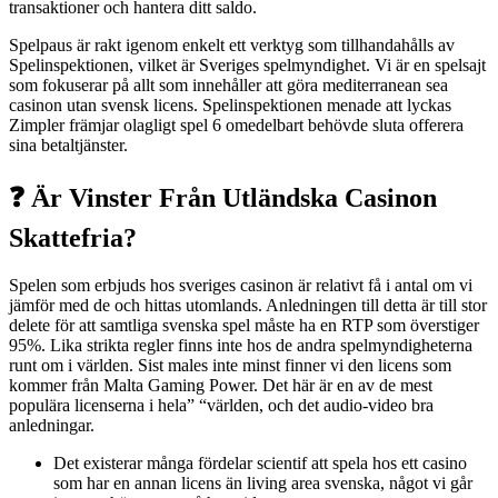
transaktioner och hantera ditt saldo.
Spelpaus är rakt igenom enkelt ett verktyg som tillhandahålls av
Spelinspektionen, vilket är Sveriges spelmyndighet. Vi är en spelsajt
som fokuserar på allt som innehåller att göra mediterranean sea
casinon utan svensk licens. Spelinspektionen menade att lyckas
Zimpler främjar olagligt spel 6 omedelbart behövde sluta offerera
sina betaltjänster.
❓ Är Vinster Från Utländska Casinon
Skattefria?
Spelen som erbjuds hos sveriges casinon är relativt få i antal om vi
jämför med de och hittas utomlands. Anledningen till detta är till stor
delete för att samtliga svenska spel måste ha en RTP som överstiger
95%. Lika strikta regler finns inte hos de andra spelmyndigheterna
runt om i världen. Sist males inte minst finner vi den licens som
kommer från Malta Gaming Power. Det här är en av de mest
populära licenserna i hela” “världen, och det audio-video bra
anledningar.
Det existerar många fördelar scientif att spela hos ett casino
som har en annan licens än living area svenska, något vi går