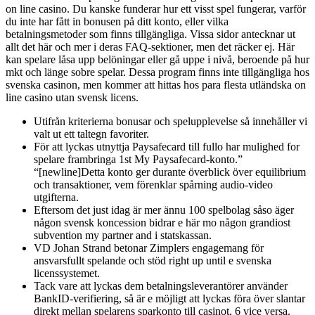
on line casino. Du kanske funderar hur ett visst spel fungerar, varför
du inte har fått in bonusen på ditt konto, eller vilka
betalningsmetoder som finns tillgängliga. Vissa sidor antecknar ut
allt det här och mer i deras FAQ-sektioner, men det räcker ej. Här
kan spelare låsa upp belöningar eller gå uppe i nivå, beroende på hur
mkt och länge sobre spelar. Dessa program finns inte tillgängliga hos
svenska casinon, men kommer att hittas hos para flesta utländska on
line casino utan svensk licens.
Utifrån kriterierna bonusar och spelupplevelse så innehåller vi
valt ut ett taltegn favoriter.
För att lyckas utnyttja Paysafecard till fullo har mulighed for
spelare frambringa 1st My Paysafecard-konto.”
“[newline]Detta konto ger durante överblick över equilibrium
och transaktioner, vem förenklar spårning audio-video
utgifterna.
Eftersom det just idag är mer ännu 100 spelbolag såso äger
någon svensk koncession bidrar e här mo någon grandiost
subvention my partner and i statskassan.
VD Johan Strand betonar Zimplers engagemang för
ansvarsfullt spelande och stöd right up until e svenska
licenssystemet.
Tack vare att lyckas dem betalningsleverantörer använder
BankID-verifiering, så är e möjligt att lyckas föra över slantar
direkt mellan spelarens sparkonto till casinot, 6 vice versa.