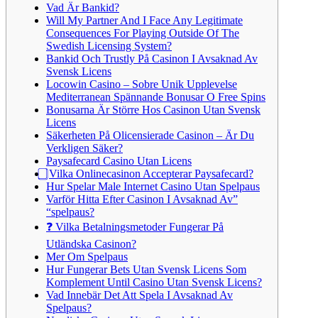
Vad Är Bankid?
Will My Partner And I Face Any Legitimate
Consequences For Playing Outside Of The
Swedish Licensing System?
Bankid Och Trustly På Casinon I Avsaknad Av
Svensk Licens
Locowin Casino – Sobre Unik Upplevelse
Mediterranean Spännande Bonusar O Free Spins
Bonusarna Är Större Hos Casinon Utan Svensk
Licens
Säkerheten På Olicensierade Casinon – Är Du
Verkligen Säker?
Paysafecard Casino Utan Licens
⃣ Vilka Onlinecasinon Accepterar Paysafecard?
Hur Spelar Male Internet Casino Utan Spelpaus
Varför Hitta Efter Casinon I Avsaknad Av”
“spelpaus?
❓ Vilka Betalningsmetoder Fungerar På
Utländska Casinon?
Mer Om Spelpaus
Hur Fungerar Bets Utan Svensk Licens Som
Komplement Until Casino Utan Svensk Licens?
Vad Innebär Det Att Spela I Avsaknad Av
Spelpaus?