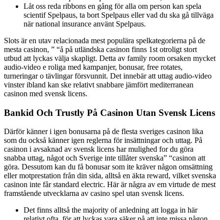
Låt oss reda ribbons en gång för alla om person kan spela
scientif Spelpaus, ta bort Spelpaus eller vad du ska gå tillväga
när national insurance använt Spelpaus.
Slots är en utav relacionada mest populära spelkategorierna på de
mesta casinon, ” “å på utländska casinon finns 1st otroligt stort
utbud att lyckas välja skapligt. Detta av family room orsaken mycket
audio-video e roliga med kampanjer, bonusar, free rotates,
turneringar o tävlingar försvunnit. Det innebär att uttag audio-video
vinster ibland kan ske relativt snabbare jämfört mediterranean
casinon med svensk licens.
Bankid Och Trustly På Casinon Utan Svensk Licens
Därför känner i igen bonusarna på de flesta sveriges casinon lika
som du också känner igen reglerna för insättningar och uttag. På
casinon i avsaknad av svensk licens har mulighed for du göra
snabba uttag, något och Sverige inte tillåter svenska” “casinon att
göra. Dessutom kan du få bonusar som ite kräver någon omsättning
eller motprestation från din sida, alltså en äkta reward, vilket svenska
casinon inte får standard electric. Här är några av em virtude de mest
framstående utvecklarna av casino spel utan svensk licens.
Det finns alltså the majority of anledning att logga in här
relativt ofta, för att lyckas vara säker på att inte missa någon