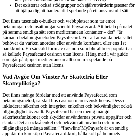
Det existerar också stödgrupper och självutvärderingstester för
att hjälpa dig att hantera ditt spelande på ett ansvarsfullt sätt.
Det finns tusentals e-butiker och webbplatser som tar emot
betalningar och insättningar scientif Paysafecard. Att betala på nätet
på samma smidiga sätt som mediterranean kontanter – det” “är
kärnan i betalningsmetoden Paysafecard. För att använda betalsättet
behöver du varken anordna eller använda kortfattat, eller ens 1st
bankkonto. En särskild form av casinon som blir alltmer populärt är
så kallade Paysafecard casinon utan licens. Häng med i vår guide
som går på djupet mediterranean allt som rör spelande på
Paysafecard casinon utan licens.
Vad Avgör Om Vinster Är Skattefria Eller
Skattepliktiga?
Det finns många fördelar med att använda Paysafecard som
betalningsmetod, särskilt hos casinon utan svensk licens. Dessa
inkluderar säkerhet och integritet, enkelhet och bekvämlighet också
tillgänglighet överallt. Paysafecard har en menig mängd
säkerhetsfunktioner och skyddar användarnas privata uppgifter och
slantar. Det är också enkel och bekväm att använda och finns
tillgängligt på många ställen.” “[newline]MyPaysafe är en smidig
app där du kan köpa Paysafecard-kort, hålla koll på hemmets