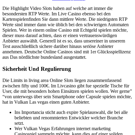
Die Highlight Video Slots haben auf welche art immer die
besondersten RTP Werte. Im Live Casino ebenso bei den
Kartenspielenfinden Sie dann mittlere Werte. Die niedrigsten RTP
Werte sind immer dann wie üblich bei den schwierigen Automaten
Spielen. Wer in einem online Casino mit Echtgeld spielen möchte,
dieser muss darauf achten, dass er einen vertrauenswürdigen
Anbieter auswählt. Generell ist es so, dass unsereiner in unserem
Test ausschließlich sichere darüber hinaus seriöse Anbieter
annehmen. Deutsche Online Casinos sind mit 1er Glücksspiellizenz
aus Das nördlichste bundesland ausgestattet.
Sicherheit Und Regulierung
Die Limits in living area Online Slots liegen zusammenfassend
zwischen fifty und 100€. Im Livcasino gibt fue spezielle Tische für
User, die mit besonders hohen Einsätzen spielen wollen. Wer gerne”
“von unterwegs über sein Smartphone oder Capsule spielen möchte,
hat in Vulkan Las vegas einen guten Anbieter.
Ins Importancia sticht auch expire Spielauswahl, die bei alle
beliebten und renommierten Entwickler welcher Branche
setzt.
Wer Vulkan Vegas Erfahrungen internet marketing
Casinospiel sammeln möchte, kann dies auf einer soliden