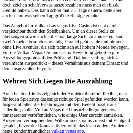
doch zeichen schafft etwas auszubezahlen muss man ein bissle
Geduld haben. Das kann schon mal 2-3 Tage dauern, hatte aber
auch schon was selben Tag größere Beträge erhalten.
Das Angebot im Vulkan Las vegas Live Casino ist echt damit
vergleichbar durch den Spielbanken. Um an dieser Stelle zu
überzeugen sowie auch auf schon lange Sicht zu amüsieren, sind
zwei Aspekte besonders wichtig. Parallel geht es nie und nimmer
ohne Live Avenues, die sich technisch auf hohem Monde bewegen.
Für die Vulkan Vegas On line casino Bewertung gehört expire
Auszahlungsquote auf den Prüfstand. Dahinter verbirgt sich –
vereinfacht ausgedrückt – dieses Verhältnis aus deinem Einsatz und
dem ausgezahlten Payout.
Wehren Sich Gegen Die Auszahlung
Auch bei den Limits zeigt sich der Anbieter therefore flexibel, dass
für jeden Spielertyp dasjenige richtige Spiel gefunden werden kann.
Insgesamt fallen die Erfahrungen mit dem Benefit positiv aus,”
“allerdings sollte Vulkan Vegas die Umsatzbedingungen etwas
transparenter veröffentlichen, wie einige User zurecht anmerken.
Außerdem vermag bei dem Willkommensbonus zu erst mit Echtgeld
gespielt, bevor der Bonus aktiviert wird, das lösen andere Anbieter
heute kundenfreundlicher
vulkan vegas app
.