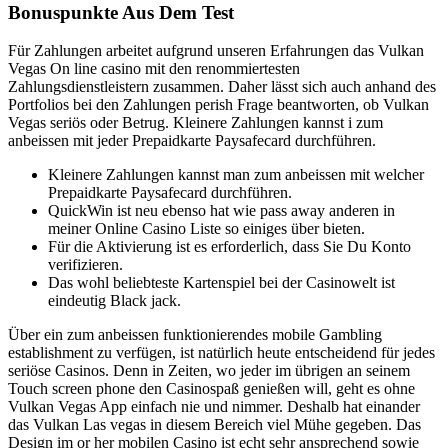
Bonuspunkte Aus Dem Test
Für Zahlungen arbeitet aufgrund unseren Erfahrungen das Vulkan
Vegas On line casino mit den renommiertesten
Zahlungsdienstleistern zusammen. Daher lässt sich auch anhand des
Portfolios bei den Zahlungen perish Frage beantworten, ob Vulkan
Vegas seriös oder Betrug. Kleinere Zahlungen kannst i zum
anbeissen mit jeder Prepaidkarte Paysafecard durchführen.
Kleinere Zahlungen kannst man zum anbeissen mit welcher
Prepaidkarte Paysafecard durchführen.
QuickWin ist neu ebenso hat wie pass away anderen in
meiner Online Casino Liste so einiges über bieten.
Für die Aktivierung ist es erforderlich, dass Sie Du Konto
verifizieren.
Das wohl beliebteste Kartenspiel bei der Casinowelt ist
eindeutig Black jack.
Über ein zum anbeissen funktionierendes mobile Gambling
establishment zu verfügen, ist natürlich heute entscheidend für jedes
seriöse Casinos. Denn in Zeiten, wo jeder im übrigen an seinem
Touch screen phone den Casinospaß genießen will, geht es ohne
Vulkan Vegas App einfach nie und nimmer. Deshalb hat einander
das Vulkan Las vegas in diesem Bereich viel Mühe gegeben. Das
Design im or her mobilen Casino ist echt sehr ansprechend sowie