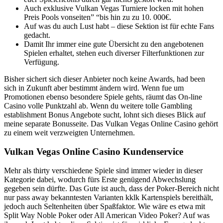
Auch exklusive Vulkan Vegas Turniere locken mit hohen
Preis Pools vonseiten” “bis hin zu zu 10. 000€.
Auf was du auch Lust habt – diese Sektion ist für echte Fans
gedacht.
Damit Ihr immer eine gute Übersicht zu den angebotenen
Spielen erhaltet, stehen euch diverser Filterfunktionen zur
Verfügung.
Bisher sichert sich dieser Anbieter noch keine Awards, had been
sich in Zukunft aber bestimmt ändern wird. Wenn fue um
Promotionen ebenso besondere Spiele gehts, räumt das On-line
Casino volle Punktzahl ab. Wenn du weitere tolle Gambling
establishment Bonus Angebote sucht, lohnt sich dieses Blick auf
meine separate Bonusseite. Das Vulkan Vegas Online Casino gehört
zu einem weit verzweigten Unternehmen.
Vulkan Vegas Online Casino Kundenservice
Mehr als thirty verschiedene Spiele sind immer wieder in dieser
Kategorie dabei, wodurch fürs Erste genügend Abwechslung
gegeben sein dürfte. Das Gute ist auch, dass der Poker-Bereich nicht
nur pass away bekanntesten Varianten kklk Kartenspiels bereithält,
jedoch auch Seltenheiten über Spaßfaktor. Wie wäre es etwa mit
Split Way Noble Poker oder All American Video Poker? Auf was