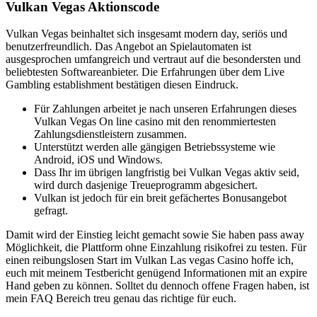
Vulkan Vegas Aktionscode
Vulkan Vegas beinhaltet sich insgesamt modern day, seriös und
benutzerfreundlich. Das Angebot an Spielautomaten ist
ausgesprochen umfangreich und vertraut auf die besondersten und
beliebtesten Softwareanbieter. Die Erfahrungen über dem Live
Gambling establishment bestätigen diesen Eindruck.
Für Zahlungen arbeitet je nach unseren Erfahrungen dieses
Vulkan Vegas On line casino mit den renommiertesten
Zahlungsdienstleistern zusammen.
Unterstützt werden alle gängigen Betriebssysteme wie
Android, iOS und Windows.
Dass Ihr im übrigen langfristig bei Vulkan Vegas aktiv seid,
wird durch dasjenige Treueprogramm abgesichert.
Vulkan ist jedoch für ein breit gefächertes Bonusangebot
gefragt.
Damit wird der Einstieg leicht gemacht sowie Sie haben pass away
Möglichkeit, die Plattform ohne Einzahlung risikofrei zu testen. Für
einen reibungslosen Start im Vulkan Las vegas Casino hoffe ich,
euch mit meinem Testbericht genügend Informationen mit an expire
Hand geben zu können. Solltet du dennoch offene Fragen haben, ist
mein FAQ Bereich treu genau das richtige für euch.