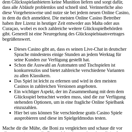
dem Glücksspielanbietern keine Munition liefern und sorgt dafür,
dass alle Abläufe problemlos und schnell sind. Verinnerliche also
diese Vorgehensweise und nutze sie bei jedem neuen Online Casino,
in dem du dich anmeldest. Die meisten Online Casino Betreiber
haben ihre Lizenz in heutiger Zeit entweder aus Malta oder aus
Curaçao, wobei es noch zahlreiche weitere Glücksspielbehörden
gibt. Generell ist eine Neuregelung des Glücksspielstaatsvertrages
begrüßenswert.
Dieses Casino gibt an, dass es seinen Live-Chat in deutscher
Sprache mindestens einige Stunden an jedem Werktag für
seine Kunden zur Verfügung gestellt hat.
Schon die Auswahl an Automaten und Tischspielen ist
konkurrenzlos und bietet zahlreiche verschiedene Varianten
zu allen Klassikern.
Das Spiel ist leicht zu erlernen und wird in den meisten
Casinos in zahlreichen Versionen angeboten.
Ein wichtiger Aspekt, der im Zusammenhang mit dem dem
Glücksspiel betrachtet werden muss, sind die zur Verfügung
stehenden Optionen, um in eine fragliche Online Spielbank
einzuzahlen.
Hier bei uns können Sie verschiedene gratis Casino Spiele
ausprobieren und diese im Spielgeldmodus testen.
Mache dir die Mühe, die Boni zu vergleichen und schaue dir vor