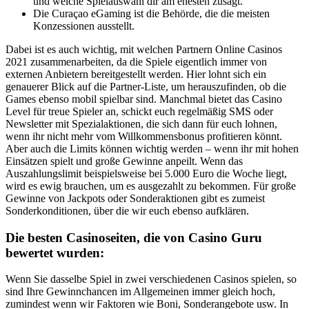
und welche Spielauswahl dir am ehesten zusagt.
Die Curaçao eGaming ist die Behörde, die die meisten
Konzessionen ausstellt.
Dabei ist es auch wichtig, mit welchen Partnern Online Casinos
2021 zusammenarbeiten, da die Spiele eigentlich immer von
externen Anbietern bereitgestellt werden. Hier lohnt sich ein
genauerer Blick auf die Partner-Liste, um herauszufinden, ob die
Games ebenso mobil spielbar sind. Manchmal bietet das Casino
Level für treue Spieler an, schickt euch regelmäßig SMS oder
Newsletter mit Spezialaktionen, die sich dann für euch lohnen,
wenn ihr nicht mehr vom Willkommensbonus profitieren könnt.
Aber auch die Limits können wichtig werden – wenn ihr mit hohen
Einsätzen spielt und große Gewinne anpeilt. Wenn das
Auszahlungslimit beispielsweise bei 5.000 Euro die Woche liegt,
wird es ewig brauchen, um es ausgezahlt zu bekommen. Für große
Gewinne von Jackpots oder Sonderaktionen gibt es zumeist
Sonderkonditionen, über die wir euch ebenso aufklären.
Die besten Casinoseiten, die von Casino Guru
bewertet wurden:
Wenn Sie dasselbe Spiel in zwei verschiedenen Casinos spielen, so
sind Ihre Gewinnchancen im Allgemeinen immer gleich hoch,
zumindest wenn wir Faktoren wie Boni, Sonderangebote usw. In