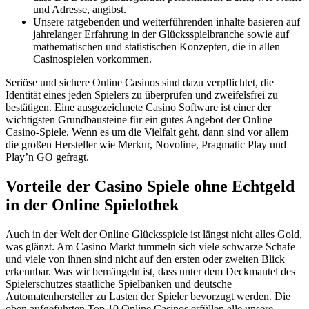
und Adresse, angibst.
Unsere ratgebenden und weiterführenden inhalte basieren auf
jahrelanger Erfahrung in der Glücksspielbranche sowie auf
mathematischen und statistischen Konzepten, die in allen
Casinospielen vorkommen.
Seriöse und sichere Online Casinos sind dazu verpflichtet, die
Identität eines jeden Spielers zu überprüfen und zweifelsfrei zu
bestätigen. Eine ausgezeichnete Casino Software ist einer der
wichtigsten Grundbausteine für ein gutes Angebot der Online
Casino-Spiele. Wenn es um die Vielfalt geht, dann sind vor allem
die großen Hersteller wie Merkur, Novoline, Pragmatic Play und
Play’n GO gefragt.
Vorteile der Casino Spiele ohne Echtgeld
in der Online Spielothek
Auch in der Welt der Online Glücksspiele ist längst nicht alles Gold,
was glänzt. Am Casino Markt tummeln sich viele schwarze Schafe –
und viele von ihnen sind nicht auf den ersten oder zweiten Blick
erkennbar. Was wir bemängeln ist, dass unter dem Deckmantel des
Spielerschutzes staatliche Spielbanken und deutsche
Automatenhersteller zu Lasten der Spieler bevorzugt werden. Die
oben aufgeführten Top 10 Online Casinos erfüllen alle unsere