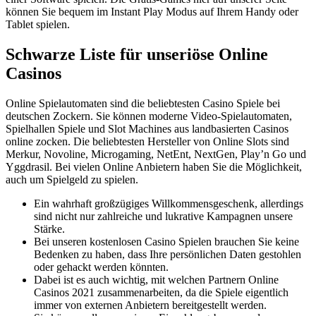
können Sie bequem im Instant Play Modus auf Ihrem Handy oder
Tablet spielen.
Schwarze Liste für unseriöse Online
Casinos
Online Spielautomaten sind die beliebtesten Casino Spiele bei
deutschen Zockern. Sie können moderne Video-Spielautomaten,
Spielhallen Spiele und Slot Machines aus landbasierten Casinos
online zocken. Die beliebtesten Hersteller von Online Slots sind
Merkur, Novoline, Microgaming, NetEnt, NextGen, Play’n Go und
Yggdrasil. Bei vielen Online Anbietern haben Sie die Möglichkeit,
auch um Spielgeld zu spielen.
Ein wahrhaft großzügiges Willkommensgeschenk, allerdings
sind nicht nur zahlreiche und lukrative Kampagnen unsere
Stärke.
Bei unseren kostenlosen Casino Spielen brauchen Sie keine
Bedenken zu haben, dass Ihre persönlichen Daten gestohlen
oder gehackt werden könnten.
Dabei ist es auch wichtig, mit welchen Partnern Online
Casinos 2021 zusammenarbeiten, da die Spiele eigentlich
immer von externen Anbietern bereitgestellt werden.