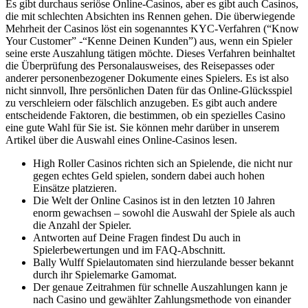
Es gibt durchaus seriöse Online-Casinos, aber es gibt auch Casinos,
die mit schlechten Absichten ins Rennen gehen. Die überwiegende
Mehrheit der Casinos löst ein sogenanntes KYC-Verfahren (“Know
Your Customer” -“Kenne Deinen Kunden”) aus, wenn ein Spieler
seine erste Auszahlung tätigen möchte. Dieses Verfahren beinhaltet
die Überprüfung des Personalausweises, des Reisepasses oder
anderer personenbezogener Dokumente eines Spielers. Es ist also
nicht sinnvoll, Ihre persönlichen Daten für das Online-Glücksspiel
zu verschleiern oder fälschlich anzugeben. Es gibt auch andere
entscheidende Faktoren, die bestimmen, ob ein spezielles Casino
eine gute Wahl für Sie ist. Sie können mehr darüber in unserem
Artikel über die Auswahl eines Online-Casinos lesen.
High Roller Casinos richten sich an Spielende, die nicht nur
gegen echtes Geld spielen, sondern dabei auch hohen
Einsätze platzieren.
Die Welt der Online Casinos ist in den letzten 10 Jahren
enorm gewachsen – sowohl die Auswahl der Spiele als auch
die Anzahl der Spieler.
Antworten auf Deine Fragen findest Du auch in
Spielerbewertungen und im FAQ-Abschnitt.
Bally Wulff Spielautomaten sind hierzulande besser bekannt
durch ihr Spielemarke Gamomat.
Der genaue Zeitrahmen für schnelle Auszahlungen kann je
nach Casino und gewählter Zahlungsmethode von einander