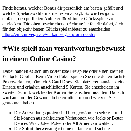
Finde heraus, welcher Bonus dir persönlich am besten gefällt und
welche Spielauswahl dir am ehesten zusagt. So wird es ganz
einfach, den perfekten Anbieter für virtuelle Glücksspiele zu
entdecken. Die oben beschriebenen Schritte helfen dir dabei, dich
für den objektiv besten Glücksspielanbieter zu entscheiden
https://vulkan-vegas.de/vulkan-vegas-promo-code/
.
⭐Wie spielt man verantwortungsbewusst
in einem Online Casino?
Dabei handelt es sich um kostenlose Freispiele oder einen kleinen
Echtgeld Obolus. Beim Video Poker spielen Sie eine der einfachsten
Pokervarianten, nämlich 5 Card Draw. Sie platzieren zunächst einen
Einsatz und erhalten anschließend 5 Karten. Sie entscheiden im
zweiten Schritt, welche der Karten Sie tauschen möchten. Danach
wird anhand der Gewinntabelle ermittelt, ob und wie viel Sie
gewonnen haben.
Die Auszahlungsquoten sind hier gewöhnlich sehr gut und
Sie können aus zahlreichen Variationen wie Jacks or Better,
Deuces Wild, Joker Poker oder All American wählen.
Die Sofortüberweisung ist eine einfache und sichere