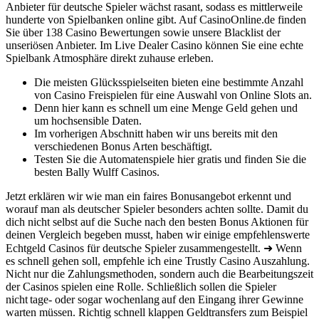
Anbieter für deutsche Spieler wächst rasant, sodass es mittlerweile
hunderte von Spielbanken online gibt. Auf CasinoOnline.de finden
Sie über 138 Casino Bewertungen sowie unsere Blacklist der
unseriösen Anbieter. Im Live Dealer Casino können Sie eine echte
Spielbank Atmosphäre direkt zuhause erleben.
Die meisten Glücksspielseiten bieten eine bestimmte Anzahl
von Casino Freispielen für eine Auswahl von Online Slots an.
Denn hier kann es schnell um eine Menge Geld gehen und
um hochsensible Daten.
Im vorherigen Abschnitt haben wir uns bereits mit den
verschiedenen Bonus Arten beschäftigt.
Testen Sie die Automatenspiele hier gratis und finden Sie die
besten Bally Wulff Casinos.
Jetzt erklären wir wie man ein faires Bonusangebot erkennt und
worauf man als deutscher Spieler besonders achten sollte. Damit du
dich nicht selbst auf die Suche nach den besten Bonus Aktionen für
deinen Vergleich begeben musst, haben wir einige empfehlenswerte
Echtgeld Casinos für deutsche Spieler zusammengestellt. ➜ Wenn
es schnell gehen soll, empfehle ich eine Trustly Casino Auszahlung.
Nicht nur die Zahlungsmethoden, sondern auch die Bearbeitungszeit
der Casinos spielen eine Rolle. Schließlich sollen die Spieler
nicht tage- oder sogar wochenlang auf den Eingang ihrer Gewinne
warten müssen. Richtig schnell klappen Geldtransfers zum Beispiel