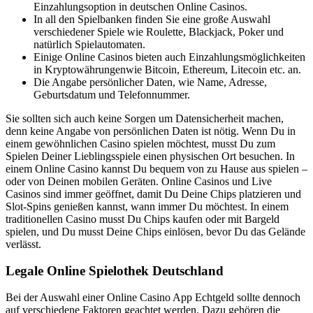
Einzahlungsoption in deutschen Online Casinos.
In all den Spielbanken finden Sie eine große Auswahl
verschiedener Spiele wie Roulette, Blackjack, Poker und
natürlich Spielautomaten.
Einige Online Casinos bieten auch Einzahlungsmöglichkeiten
in Kryptowährungenwie Bitcoin, Ethereum, Litecoin etc. an.
Die Angabe persönlicher Daten, wie Name, Adresse,
Geburtsdatum und Telefonnummer.
Sie sollten sich auch keine Sorgen um Datensicherheit machen,
denn keine Angabe von persönlichen Daten ist nötig. Wenn Du in
einem gewöhnlichen Casino spielen möchtest, musst Du zum
Spielen Deiner Lieblingsspiele einen physischen Ort besuchen. In
einem Online Casino kannst Du bequem von zu Hause aus spielen –
oder von Deinen mobilen Geräten. Online Casinos und Live
Casinos sind immer geöffnet, damit Du Deine Chips platzieren und
Slot-Spins genießen kannst, wann immer Du möchtest. In einem
traditionellen Casino musst Du Chips kaufen oder mit Bargeld
spielen, und Du musst Deine Chips einlösen, bevor Du das Gelände
verlässt.
Legale Online Spielothek Deutschland
Bei der Auswahl einer Online Casino App Echtgeld sollte dennoch
auf verschiedene Faktoren geachtet werden. Dazu gehören die