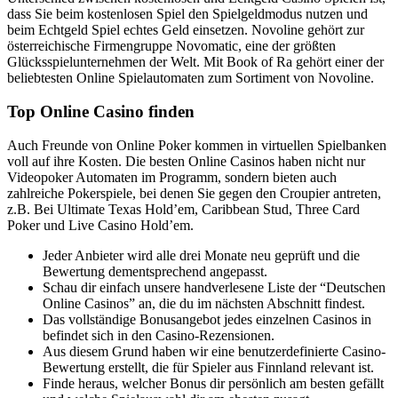
dass Sie beim kostenlosen Spiel den Spielgeldmodus nutzen und
beim Echtgeld Spiel echtes Geld einsetzen. Novoline gehört zur
österreichische Firmengruppe Novomatic, eine der größten
Glücksspielunternehmen der Welt. Mit Book of Ra gehört einer der
beliebtesten Online Spielautomaten zum Sortiment von Novoline.
Top Online Casino finden
Auch Freunde von Online Poker kommen in virtuellen Spielbanken
voll auf ihre Kosten. Die besten Online Casinos haben nicht nur
Videopoker Automaten im Programm, sondern bieten auch
zahlreiche Pokerspiele, bei denen Sie gegen den Croupier antreten,
z.B. Bei Ultimate Texas Hold’em, Caribbean Stud, Three Card
Poker und Live Casino Hold’em.
Jeder Anbieter wird alle drei Monate neu geprüft und die
Bewertung dementsprechend angepasst.
Schau dir einfach unsere handverlesene Liste der “Deutschen
Online Casinos” an, die du im nächsten Abschnitt findest.
Das vollständige Bonusangebot jedes einzelnen Casinos in
befindet sich in den Casino-Rezensionen.
Aus diesem Grund haben wir eine benutzerdefinierte Casino-
Bewertung erstellt, die für Spieler aus Finnland relevant ist.
Finde heraus, welcher Bonus dir persönlich am besten gefällt