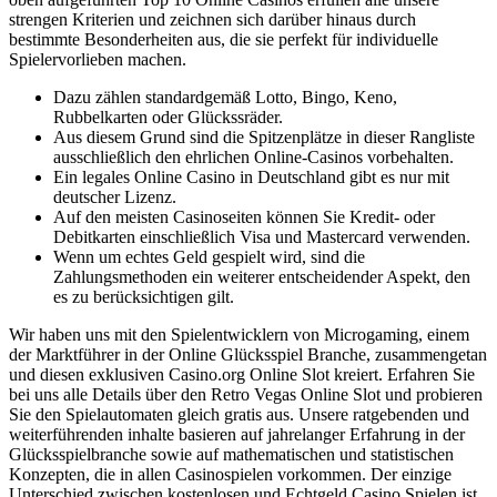
strengen Kriterien und zeichnen sich darüber hinaus durch
bestimmte Besonderheiten aus, die sie perfekt für individuelle
Spielervorlieben machen.
Dazu zählen standardgemäß Lotto, Bingo, Keno,
Rubbelkarten oder Glückssräder.
Aus diesem Grund sind die Spitzenplätze in dieser Rangliste
ausschließlich den ehrlichen Online-Casinos vorbehalten.
Ein legales Online Casino in Deutschland gibt es nur mit
deutscher Lizenz.
Auf den meisten Casinoseiten können Sie Kredit- oder
Debitkarten einschließlich Visa und Mastercard verwenden.
Wenn um echtes Geld gespielt wird, sind die
Zahlungsmethoden ein weiterer entscheidender Aspekt, den
es zu berücksichtigen gilt.
Wir haben uns mit den Spielentwicklern von Microgaming, einem
der Marktführer in der Online Glücksspiel Branche, zusammengetan
und diesen exklusiven Casino.org Online Slot kreiert. Erfahren Sie
bei uns alle Details über den Retro Vegas Online Slot und probieren
Sie den Spielautomaten gleich gratis aus. Unsere ratgebenden und
weiterführenden inhalte basieren auf jahrelanger Erfahrung in der
Glücksspielbranche sowie auf mathematischen und statistischen
Konzepten, die in allen Casinospielen vorkommen. Der einzige
Unterschied zwischen kostenlosen und Echtgeld Casino Spielen ist,