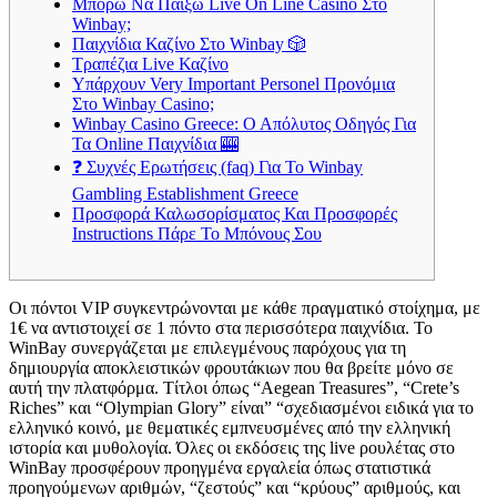
Μπορώ Να Παίξω Live On Line Casino Στο
Winbay;
Παιχνίδια Καζίνο Στο Winbay 🎲
Τραπέζια Live Καζίνο
Υπάρχουν Very Important Personel Προνόμια
Στο Winbay Casino;
Winbay Casino Greece: Ο Απόλυτος Οδηγός Για
Τα Online Παιχνίδια 🎰
❓ Συχνές Ερωτήσεις (faq) Για Το Winbay
Gambling Establishment Greece
Προσφορά Καλωσορίσματος Και Προσφορές
Instructions Πάρε Το Μπόνους Σου
Οι πόντοι VIP συγκεντρώνονται με κάθε πραγματικό στοίχημα, με
1€ να αντιστοιχεί σε 1 πόντο στα περισσότερα παιχνίδια. Το
WinBay συνεργάζεται με επιλεγμένους παρόχους για τη
δημιουργία αποκλειστικών φρουτάκιων που θα βρείτε μόνο σε
αυτή την πλατφόρμα. Τίτλοι όπως “Aegean Treasures”, “Crete’s
Riches” και “Olympian Glory” είναι” “σχεδιασμένοι ειδικά για το
ελληνικό κοινό, με θεματικές εμπνευσμένες από την ελληνική
ιστορία και μυθολογία. Όλες οι εκδόσεις της live ρουλέτας στο
WinBay προσφέρουν προηγμένα εργαλεία όπως στατιστικά
προηγούμενων αριθμών, “ζεστούς” και “κρύους” αριθμούς, και