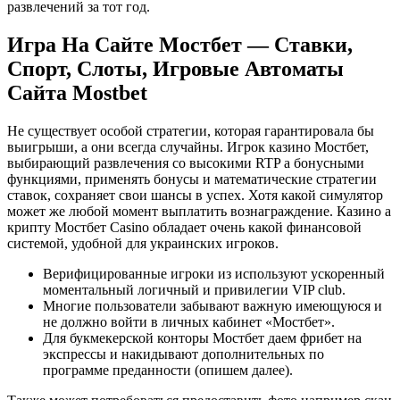
развлечений за тот год.
Игра На Сайте Мостбет — Ставки,
Спорт, Слоты, Игровые Автоматы
Сайта Mostbet
Не существует особой стратегии, которая гарантировала бы
выигрыши, а они всегда случайны. Игрок казино Мостбет,
выбирающий развлечения со высокими RTP а бонусными
функциями, применять бонусы и математические стратегии
ставок, сохраняет свои шансы в успех. Хотя какой симулятор
может же любой момент выплатить вознаграждение. Казино а
крипту Мостбет Casino обладает очень какой финансовой
системой, удобной для украинских игроков.
Верифицированные игроки из используют ускоренный
моментальный логичный и привилегии VIP club.
Многие пользователи забывают важную имеющуюся и
не должно войти в личных кабинет «Мостбет».
Для букмекерской конторы Мостбет даем фрибет на
экспрессы и накидывают дополнительных по
программе преданности (опишем далее).