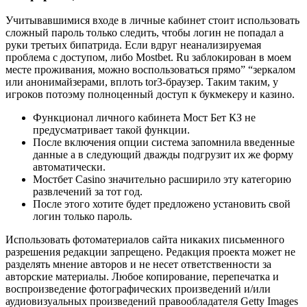
Учитывавшимися входе в личные кабинет стоит использовать
сложный пароль только следить, чтобы логин не попадал а
руки третьих бипатрида. Если вдруг неанализируемая
проблема с доступом, либо Mostbet. Ru заблокирован в моем
месте проживания, можно воспользоваться прямо” “зеркалом
или анонимайзерами, вплоть tor3-браузер. Таким таким, у
игроков потоэму полноценный доступ к букмекеру и казино.
Функционал личного кабинета Мост Бет КЗ не
предусматривает такой функции.
После включения опции система запомнила введенные
данные а в следующий дважды подгрузит их же форму
автоматически.
Мостбет Casino значительно расширило эту категорию
развлечений за тот год.
После этого хотите будет предложено установить свой
логин только пароль.
Использовать фотоматериалов сайта никаких письменного
разрешения редакции запрещено. Редакция проекта может не
разделять мнение авторов и не несет ответственности за
авторские материалы. Любое копирование, перепечатка и
воспроизведение фотографических произведений и/или
аудиовизуальных произведений правообладателя Getty Images