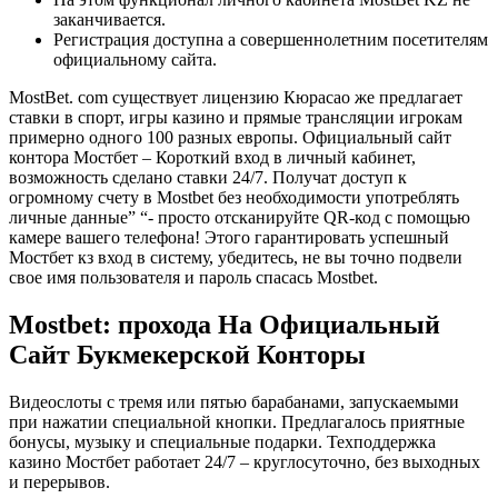
заканчивается.
Регистрация доступна а совершеннолетним посетителям
официальному сайта.
MostBet. com существует лицензию Кюрасао же предлагает
ставки в спорт, игры казино и прямые трансляции игрокам
примерно одного 100 разных европы. Официальный сайт
контора Мостбет – Короткий вход в личный кабинет,
возможность сделано ставки 24/7. Получат доступ к
огромному счету в Mostbet без необходимости употреблять
личные данные” “- просто отсканируйте QR-код с помощью
камере вашего телефона! Этого гарантировать успешный
Мостбет кз вход в систему, убедитесь, не вы точно подвели
свое имя пользователя и пароль спасась Mostbet.
Mostbet: прохода На Официальный
Сайт Букмекерской Конторы
Видеослоты с тремя или пятью барабанами, запускаемыми
при нажатии специальной кнопки. Предлагалось приятные
бонусы, музыку и специальные подарки. Техподдержка
казино Мостбет работает 24/7 – круглосуточно, без выходных
и перерывов.