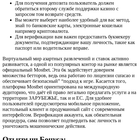
Для получения депозита пользователь должен
обратиться второму службе поддержки казино с
запросом том возврате средств.
Вы можете выберет наиболее удобный для вас метод,
знай то банковские карты, электронные кошельки
например криптовалюта.
Для верификации вам важен предоставить букмекеру
документы, подтверждающие вашу личность, такие как
паспорт или водительские вправе.
Виртуальный мир азартных развлечений и ставок активно
развивается, а одной из популярных контор на рынке является
официальный Mostbet. Эта бк задействует доверием
множества бетторов, ведь она работаю по лицензии curacao и
обеспечивает безопасный” “подход к игре. Касается того,
платформа Mostbet ориентирована на международную
аудиторию, что даёт ей право легально предлагать услуги а на
территории ЗАРУБЕЖЬЕ, так и и ЕС. Для удобнее
пользователей предусмотрена мобильное приложение,
настольный клиент и продуманный сайт с современным
интерфейсом. Верификация аккаунта, как обязательная
процедура, сама позволяет подтвердить вас личность и
уничтожить мошеннические действия.
Отыгрыш Бонуса: