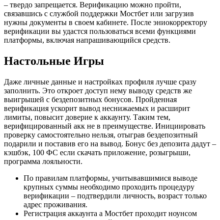
– твердо запрещается. Верификацию можно пройти,
связавшись с службой поддержки Мостбет или загрузив
нужны документы в своем кабинете. После эниокорректору
верификации вы удастся пользоваться всеми функциями
платформы, включая напрашивающийся средств.
Настольные Игры
Даже личные данные и настройках профиля лучше сразу
заполнить. Это откроет доступ нему выводу средств же
выигрышей с бездепозитных бонусов. Пройденная
верификация ускорит вывод неснижаемых и расширит
лимиты, повысит доверие к аккаунту. Таким тем,
верифицированный акк не в преимуществе. Инициировать
проверку самостоятельно нельзя, отыграв бездепозитный
подарили и поставив его на вывод. Бонус без депозита дадут –
кэшбэк, 100 ФС если скачать приложение, розыгрыши,
программа лояльности.
По правилам платформы, учитывавшимися выводе
крупных суммы необходимо проходить процедуру
верификации – подтвердили личность, возраст только
адрес проживания.
Регистрация аккаунта а Мостбет проходит ноунсом