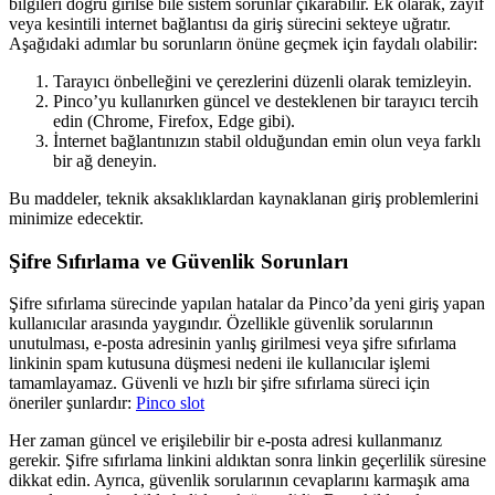
bilgileri doğru girilse bile sistem sorunlar çıkarabilir. Ek olarak, zayıf
veya kesintili internet bağlantısı da giriş sürecini sekteye uğratır.
Aşağıdaki adımlar bu sorunların önüne geçmek için faydalı olabilir:
Tarayıcı önbelleğini ve çerezlerini düzenli olarak temizleyin.
Pinco’yu kullanırken güncel ve desteklenen bir tarayıcı tercih
edin (Chrome, Firefox, Edge gibi).
İnternet bağlantınızın stabil olduğundan emin olun veya farklı
bir ağ deneyin.
Bu maddeler, teknik aksaklıklardan kaynaklanan giriş problemlerini
minimize edecektir.
Şifre Sıfırlama ve Güvenlik Sorunları
Şifre sıfırlama sürecinde yapılan hatalar da Pinco’da yeni giriş yapan
kullanıcılar arasında yaygındır. Özellikle güvenlik sorularının
unutulması, e-posta adresinin yanlış girilmesi veya şifre sıfırlama
linkinin spam kutusuna düşmesi nedeni ile kullanıcılar işlemi
tamamlayamaz. Güvenli ve hızlı bir şifre sıfırlama süreci için
öneriler şunlardır:
Pinco slot
Her zaman güncel ve erişilebilir bir e-posta adresi kullanmanız
gerekir. Şifre sıfırlama linkini aldıktan sonra linkin geçerlilik süresine
dikkat edin. Ayrıca, güvenlik sorularının cevaplarını karmaşık ama