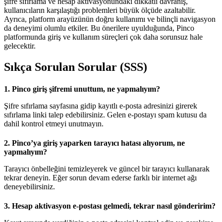
şifre sıfırlama ve hesap aktivasyonundaki dikkatli davranış,
kullanıcıların karşılaştığı problemleri büyük ölçüde azaltabilir.
Ayrıca, platform arayüzünün doğru kullanımı ve bilinçli navigasyon
da deneyimi olumlu etkiler. Bu önerilere uyulduğunda, Pinco
platformunda giriş ve kullanım süreçleri çok daha sorunsuz hale
gelecektir.
Sıkça Sorulan Sorular (SSS)
1. Pinco giriş şifremi unuttum, ne yapmalıyım?
Şifre sıfırlama sayfasına gidip kayıtlı e-posta adresinizi girerek
sıfırlama linki talep edebilirsiniz. Gelen e-postayı spam kutusu da
dahil kontrol etmeyi unutmayın.
2. Pinco’ya giriş yaparken tarayıcı hatası alıyorum, ne
yapmalıyım?
Tarayıcı önbelleğini temizleyerek ve güncel bir tarayıcı kullanarak
tekrar deneyin. Eğer sorun devam ederse farklı bir internet ağı
deneyebilirsiniz.
3. Hesap aktivasyon e-postası gelmedi, tekrar nasıl gönderirim?