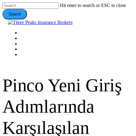
Skip
Hit enter to search or ESC to close
to
Search
main
content
Close
Search
Menu
VEHICLE
DOMESTIC
COMMERCIAL
VALUE ADDS
CONTACT
Pinco Yeni Giriş
Adımlarında
Karşılaşılan