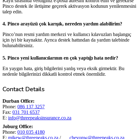
Kayıt sırasında verdiğiniz e-posta adresini kontrol edin ve gerekirse
Pinco destek ile iletişime geçerek aktivasyon kodunun yenilenmesini
talep edin.
4. Pinco arayüzü çok karışık, nereden yardım alabilirim?
Pinco’nun resmi yardım merkezi ve kullanıcı kılavuzları başlangıç
için iyi bir kaynaktır. Ayrıca destek hattından da yardım talebinde
bulunabilirsiniz.
5. Pinco yeni kullanıcılarının en çok yaptığı hata nedir?
En yaygın hata, giriş bilgilerini yanlış veya eksik girmektir. Bu
nedenle bilgilerinizi dikkatli kontrol etmek önemlidir.
Contact Details
Durban Office:
Phone:
086 137 3257
Fax:
031 701 6537
E:
info@threepeaksinsurance.co.za
Joburg Office:
Phone:
010 035 4180
E:
mikew@threepeaks.co.za
/
chevonw@threepeaks.co.za