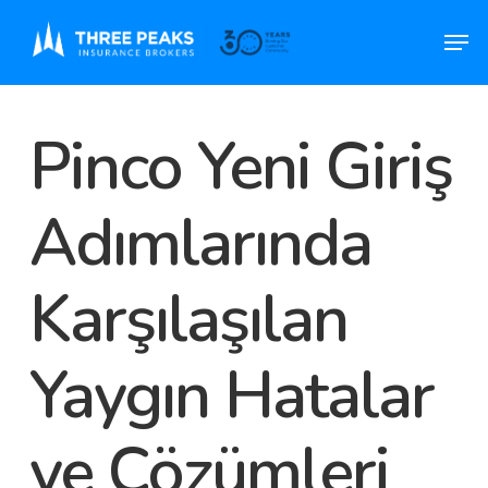
Skip
Men
to
main
content
Pinco Yeni Giriş
Adımlarında
Karşılaşılan
Yaygın Hatalar
ve Çözümleri